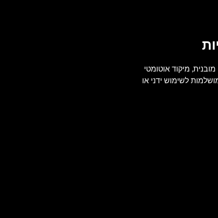
ות
יעות בקרת סרבו מובנית, מיקוד אוטומטי
 עדשות עוצמתיות אלה, בעלות תושבת EF, הן מושלמות לשימוש ידני או