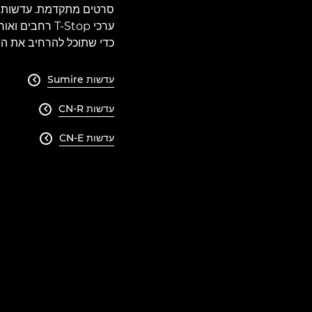
ערכי T-Stop ר
כדי שתוכל להרחיב את ה
עדשות Sumire

עדשות CN-R

עדשות CN-E
