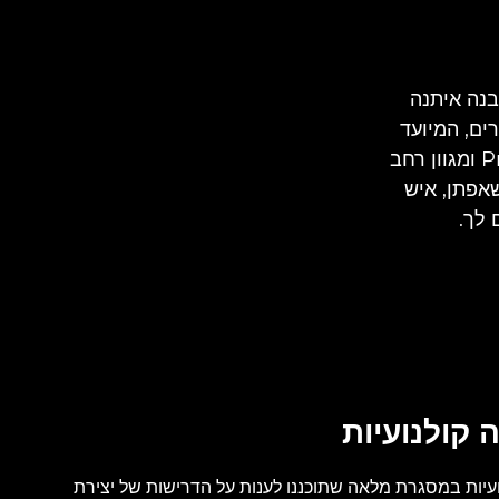
כות מבנה איתנה
ים, המיועד
למצלמות 35mm ו-Super35mm בפורמט גדול, כולל עדשות זום ו-Prime ומגוון רחב
 יוצר קולנוע שאפתן, איש
 קולנועיות
עדשות Prime קולנועיות במסגרת מלאה שתוכננו לענות על הדרישות של יצירת