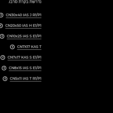
נדרשת בקרת סרבו.
CN30x40 IAS J R1/P1

CN20x50 IAS H E1/P1

CN10x25 IAS S E1/P1

CN7X17 KAS T

CN7x17 KAS S E1/P1

CN8x15 IAS S E1/P1

CN5x11 IAS T R1/P1
