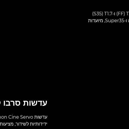
עדשות זום Premium עם מפתח צמצם מהיר קבוע של T2.4‏ (FF) ו-T1.7‏ (S35)
בטווח הזום המלא. ניתנות להתאמה למצלמות מסגרת מלאה ו-Super35, מיועדות
עדשות סרבו ק
ידידותיות לשידור, מציעות