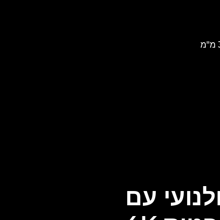
התאם את העדשות לסופר 35 מ"מ
נועי עם