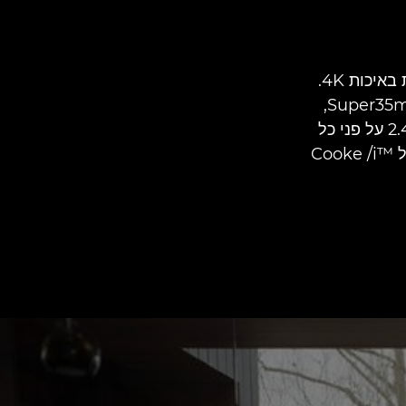
גאים להציג את הסטנדרט החדש איכות תמונה מרהיבה המושלמת להפקות באיכות 4K.
זמינה עם תושבת EF ו-PL ומיועדת לשימוש במצלמות Full Frame ו-Super35mm,
עדשת הקולנוע פרימיום היוקרתית הזו מציעה ערך T-stop מרבי קבוע של 2.4 על פני כל
טווח הזום. תמיכה מתקדמת במטה-נתונים של עדשות כוללת פרוטוקולים של ™Cooke /i