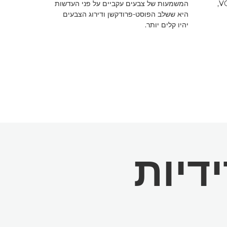
הודות לטכנולוגיית Nano USM ו-VCM,
המשמעות של צבעים עקביים על פני העדשות
החלפה בהכנסה
היא ששלב הפוסט-פרודקשן ודירוג הצבעים
הודות להגדלות
יהיו קלים יותר.
Prime בגודל אחיד.