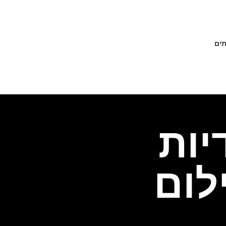
תים
רידיות
לום