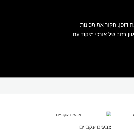
 דופן. חקור את תכונות
עדשות הזום ההיברידי ועדשות Prime המגיעות במגוון רחב של אורכי מיקוד עם
צבעים עקביים
גודל אחיד