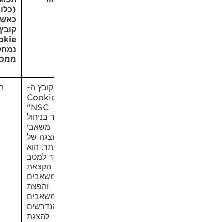
(כלומר,
כאשר
קובץ
Cookie
נמחק
ממכשירך)
קובץ ה-
הפעלות
"‎NSC_‎"
ר בניהול
משאבי
צגה של
ר. הוא
ר למטב
הקצאת
שאבים
והפצת
שאבים
נדרשים
להצגת