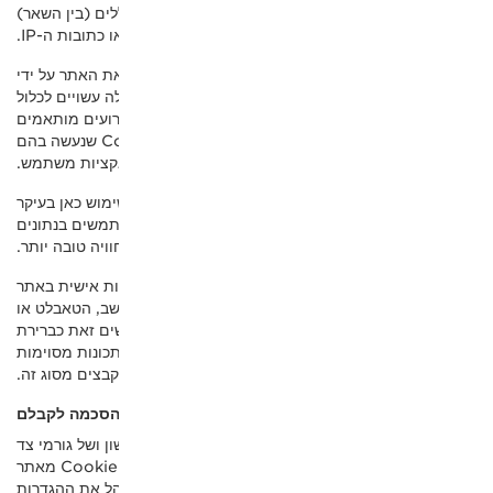
ים (בין השאר)
תובות ה-IP.
ת האתר על ידי
 עשויים לכלול
ועים מותאמים
אישית שהוגדרו למעקב אחר המרות. קובצי ה-Cookie שנעשה בהם
אקציות משתמש.
 בהם שימוש כאן בעיקר
תמשים בנתונים
יה טובה יותר.
ות אישית באתר
ל המחשב, הטאבלט או
Cook (ולרוב הם עושים זאת כברירת
כונות מסוימות
בצים מסוג זה.
צי Cookie של צד ראשון ושל גורמי צד
שלישי, ואם תעדיף להגביל, לחסום או למחוק קובצי Cookie מאתר
כל לנהל את ההגדרות