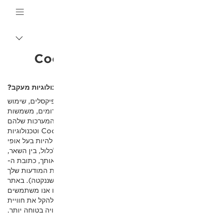
Canon Logo, back to 
מעבר
בין
פירורים
ולוגיות מעקב?
 קובצי Cookie, תגיות, פיקסלים, שימוש
ות אצבע, משואות אינטרנט וקובצי Script דומים, משמשות
 המערכות שלהם
והדפדפנים שלהם. המידע שנאסף על ידי קובצי Cookie וטכנולוגיות
היות בעל אופי
כלול, בין השאר,
תך, כתובת ה-
ת המודעות שלך
שננקטה). באתר
שנה שלו אנו משתמשים
להקל את חוויית
יה בטוחה יותר.