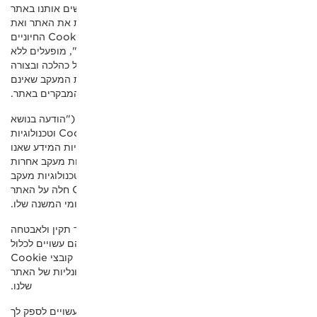
ב שמשמשים אותנו באתר
ת את האתר ואת
המרכיבים שלו, וכן כדי להפעיל אמצעי אבטחה. קובצי Cookie החיוניים
Cook פונקציונליים", מופעלים ללא
 כהלכה ובצורה
-Cookie וטכנולוגיות המעקב שאינם
המבקרים באתר.
ולוגיות מעקב ("הודעה בנושא
קובצי Cookie") מפרטת כל אחד מקובצי ה-Cookie וטכנולוגיות
ות המידע שאנו
 קובצי Cookie וטכנולוגיות מעקב אחרות
כנולוגיות מעקב
שמשמשות אותנו. הודעה זו בנושא קובצי Cookie חלה על האתר
לתפקוד תקין ולאבטחה
 עשויים לכלול
אלמנטים, כגון בחירות השפה שלך, העדפות הסכמה או קובצי Cookie
נליות של האתר
שלנו.
ויים לספק לך