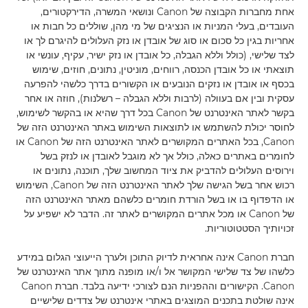
אחת מחברות הקבוצה של Canon ונושאי המשרה, הדירקטורים,
העובדים, בעלי המניות או הנציגים של מי מהן, שוללים כל חבות או
אחריות בגין כל סכום או סוג של אובדן או נזק העלולים להיגרם לך או
לצד שלישי, (כולל וללא הגבלה, כל אובדן או נזק ישיר, עקיף, עונשי או
תוצאתי או כל אובדן הכנסה, רווחים, מוניטין, נתונים, חוזים, שימוש
בכסף או אובדן או נזקים הנובעים או הקשורים בדרך כלשהי להפרעה
עסקית ובין אם בעוולה (לרבות וללא הגבלה – רשלנות), חוזה או אחר
בקשר לאתר האינטרנט של Canon בכל דרך שהיא או בהקשר לשימוש,
לחוסר יכולת להשתמש או לתוצאות השימוש באתר האינטרנט הזה של
Canon, בכל האתרים המקושרים לאתר האינטרנט הזה של Canon או
לחומרים באתרים כאלה, כולל אך לא מוגבל לאובדן או לנזק בשל
וירוסים העלולים להדביק את ציוד המחשוב שלך, תוכנה, נתונים או
רכוש אחר בשל הגישה שלך לאתר האינטרנט הזה של Canon, השימוש
או הדפדוף בו או בשל הורדת חומרים כלשהם מאתר האינטרנט הזה
של Canon או מכל אתרים המקושרים לאתר זה. הדבר לא ישפיע על
זכויותיך הסטטוטוריות.
חברת Canon אינה אחראית לדיוק התוכן ולערך הייעוצי הגלום במידע
כלשהו של צד שלישי המקושר אל ו/או מופנה מתוך אתר האינטרנט של
Canon. הקישורים וההפניות הנם לצורכי ידיעה בלבד. חברת Canon
אינה שולטת בתכנים המוצגים באתרי אינטרנט של צדדים שלישיים