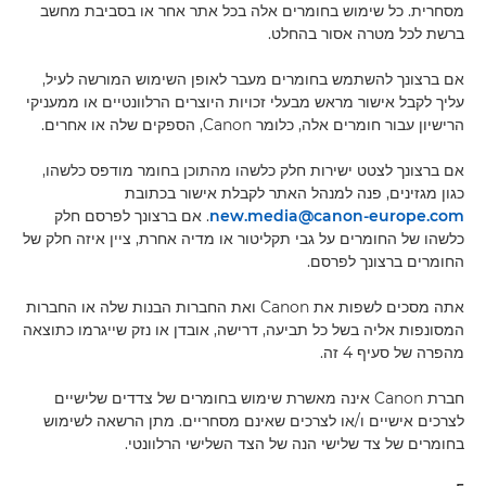
מסחרית. כל שימוש בחומרים אלה בכל אתר אחר או בסביבת מחשב
ברשת לכל מטרה אסור בהחלט.
אם ברצונך להשתמש בחומרים מעבר לאופן השימוש המורשה לעיל,
עליך לקבל אישור מראש מבעלי זכויות היוצרים הרלוונטיים או ממעניקי
הרישיון עבור חומרים אלה, כלומר Canon, הספקים שלה או אחרים.
אם ברצונך לצטט ישירות חלק כלשהו מהתוכן בחומר מודפס כלשהו,
כגון מגזינים, פנה למנהל האתר לקבלת אישור בכתובת
new.media@canon-europe.com
. אם ברצונך לפרסם חלק
כלשהו של החומרים על גבי תקליטור או מדיה אחרת, ציין איזה חלק של
החומרים ברצונך לפרסם.
אתה מסכים לשפות את Canon ואת החברות הבנות שלה או החברות
המסונפות אליה בשל כל תביעה, דרישה, אובדן או נזק שייגרמו כתוצאה
מהפרה של סעיף 4 זה.
חברת Canon אינה מאשרת שימוש בחומרים של צדדים שלישיים
לצרכים אישיים ו/או לצרכים שאינם מסחריים. מתן הרשאה לשימוש
בחומרים של צד שלישי הנה של הצד השלישי הרלוונטי.