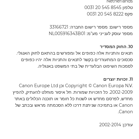
Netherlands
טלפון 8545 545 20 0031
פקס 8222 545 20 0031
מספר רישום: מספר רישום החברה: 33166721
מספר עוסק לענייני מע"מ: NL005916343B01
10. החוק המסדיר
תנאים והתניות אלה כפופים אל ומפורשים בהתאם לחוק האנגלי.
סכסוכים המתעוררים בקשר לתנאים והתניות אלה יהיו כפופים
לסמכות השיפוט הבלעדית של בתי המשפט באנגליה.
11. זכויות יוצרים
Copyright © Canon Europa N.V.‎ וכן Canon Europe Ltd
2002-2009‏.‎ כל הזכויות שמורות. חל איסור מוחלט להעתיק, להפיץ
מחדש, לפרסם מחדש או לשנות כל חומר או תוכנה הכלולים באתר
Canon או בתמיכה שניתנת דרכו ללא הסכמתה מראש ובכתב של
Canon.
עודכן: 2002-2014