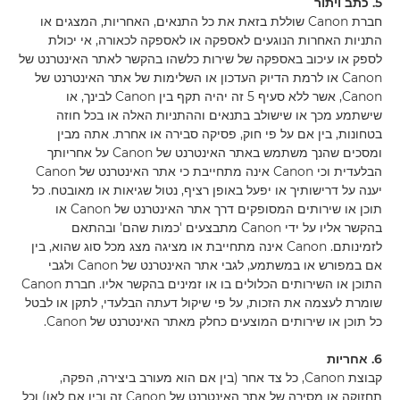
5. כתב ויתור
חברת Canon שוללת בזאת את כל התנאים, האחריות, המצגים או
התניות האחרות הנוגעים לאספקה או לאספקה לכאורה, אי יכולת
לספק או עיכוב באספקה של שירות כלשהו בהקשר לאתר האינטרנט של
Canon או לרמת הדיוק העדכון או השלימות של אתר האינטרנט של
Canon, אשר ללא סעיף 5 זה יהיה תקף בין Canon לבינך, או
שישתמע מכך או שישולב בתנאים וההתניות האלה או בכל חוזה
בטחונות, בין אם על פי חוק, פסיקה סבירה או אחרת. אתה מבין
ומסכים שהנך משתמש באתר האינטרנט של Canon על אחריותך
הבלעדית וכי Canon אינה מתחייבת כי אתר האינטרנט של Canon
יענה על דרישותיך או יפעל באופן רציף, נטול שגיאות או מאובטח. כל
תוכן או שירותים המסופקים דרך אתר האינטרנט של Canon או
בהקשר אליו על ידי Canon מתבצעים 'כמות שהם' ובהתאם
לזמינותם. Canon אינה מתחייבת או מציגה מצג מכל סוג שהוא, בין
אם במפורש או במשתמע, לגבי אתר האינטרנט של Canon ולגבי
התוכן או השירותים הכלולים בו או זמינים בהקשר אליו. חברת Canon
שומרת לעצמה את הזכות, על פי שיקול דעתה הבלעדי, לתקן או לבטל
כל תוכן או שירותים המוצעים כחלק מאתר האינטרנט של Canon.
6. אחריות
קבוצת Canon, כל צד אחר (בין אם הוא מעורב ביצירה, הפקה,
תחזוקה או מסירה של אתר האינטרנט של Canon זה ובין אם לאו) וכל