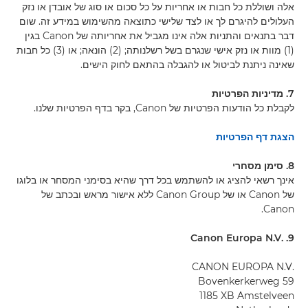
אלה ושוללת כל חבות או אחריות על כל סכום או סוג של אובדן או נזק
העלולים להיגרם לך או לצד שלישי כתוצאה מהשימוש במידע זה. שום
דבר בתנאים והתניות אלה אינו מגביל את אחריותה של Canon בגין
(1) מוות או נזק אישי שנגרם בשל רשלנותה; (2) הונאה; או (3) כל חבות
שאינה ניתנת לביטול או להגבלה בהתאם לחוק הישים.
7. מדיניות הפרטיות
לקבלת כל הודעות הפרטיות של Canon, בקר בדף הפרטיות שלנו.
הצגת דף הפרטיות
8. סימן מסחרי
אינך רשאי להציג או להשתמש בכל דרך שהיא בסימני המסחר או בלוגו
של Canon או של Canon Group ללא אישור מראש ובכתב של
Canon.
9. .Canon Europa N.V
.CANON EUROPA N.V
Bovenkerkerweg 59
‎1185 XB Amstelveen