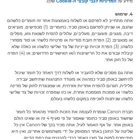
מידע על
המדיניות לגבי קובצי ה-Cookie
שלנו.
4. שימוש
אתה מתחייב לא לפרסם או לשלוח באמצעות אתר זה חומרים כלשהם
שהנם, או שניתן לפרשם באופן סביר, כחומרים: (1) מכפישים, מוציאים
דיבה, מגונים, פוגעניים, מעליבים, עלולים להסית לשנאת גזע, מפלים
או מנאצים; (2) הפרת חובת סודיות או פרטיות כלשהי או סוד מסחרי
כלשהו; (3) הפרת זכויות קנייניות של צד שלישי כלשהו או כאלה שלא
קיבלת עבורם את כל הרישיונות ו/או האישורים הדרושים; או (4) הפרה
של כל חוק אחר.
אתה גם מסכים שלא להעביר או לשלוח דרך האתר כל חומר שיכול
להיחשב באופן סביר כמהווה או מעודד התנהגות שתיחשב עבירה
פלילית, תגרום להפרת אחריות אזרחית, או שמנוגדת לחוק של מדינה
כלשהי או סמכות מוסמכת אחרת, או כזו שמפרה זכויות של צד שלישי
כלשהו שניתנות לאכיפה במקום כלשהו בעולם.
חברת Canon שומרת לעצמה את הזכות להסיר מהאתר כל חומר
שחשוד באופן סביר כחומר שאסור על פי סעיף 4 זה או שאינו הולם
באופן אחר. על אף האמור לעיל, אתה מכיר בכך של-Canon אין כל
שליטה על התוכן באתר המסופק על ידי משתמשים אחרים, ואין היא
מתיימרת לפקח על תוכן האתר בכדי להבטיח את רמת הדיוק,