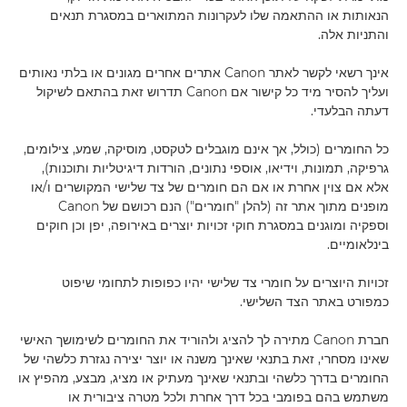
הנאותות או ההתאמה שלו לעקרונות המתוארים במסגרת תנאים
והתניות אלה.
אינך רשאי לקשר לאתר Canon אתרים אחרים מגונים או בלתי נאותים
ועליך להסיר מיד כל קישור אם Canon תדרוש זאת בהתאם לשיקול
דעתה הבלעדי.
כל החומרים (כולל, אך אינם מוגבלים לטקסט, מוסיקה, שמע, צילומים,
גרפיקה, תמונות, וידיאו, אוספי נתונים, הורדות דיגיטליות ותוכנות),
אלא אם צוין אחרת או אם הם חומרים של צד שלישי המקושרים ו/או
מופנים מתוך אתר זה (להלן "חומרים") הנם רכושם של Canon
וספקיה ומוגנים במסגרת חוקי זכויות יוצרים באירופה, יפן וכן חוקים
בינלאומיים.
זכויות היוצרים על חומרי צד שלישי יהיו כפופות לתחומי שיפוט
כמפורט באתר הצד השלישי.
חברת Canon מתירה לך להציג ולהוריד את החומרים לשימושך האישי
שאינו מסחרי, זאת בתנאי שאינך משנה או יוצר יצירה נגזרת כלשהי של
החומרים בדרך כלשהי ובתנאי שאינך מעתיק או מציג, מבצע, מהפיץ או
משתמש בהם בפומבי בכל דרך אחרת ולכל מטרה ציבורית או