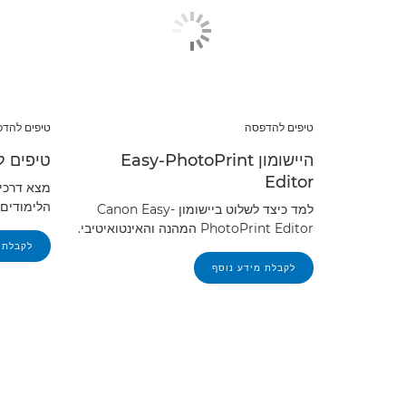
טיפים להדפסה
טיפים להד
היישומון Easy-PhotoPrint
טיפים ל
Editor
מצא דרכים
הלימודים עם
למד כיצד לשלוט ביישומון Canon Easy-
PhotoPrint Editor המהנה והאינטואיטיבי.
לקבלת 
לקבלת מידע נוסף