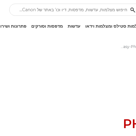
ות סטילס ומצלמות וידאו
עדשות
מדפסות וסורקים
פתרונות ושירו
היישומון Easy-PhotoPrint Editor של Canon
P