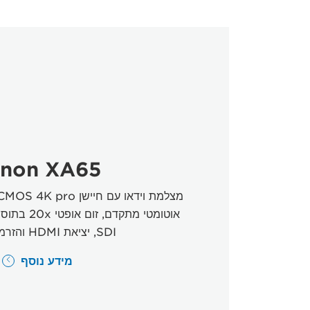
non XA65
SDI, יציאת HDMI והזרמת UVC.
מידע נוסף