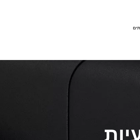
תים
יות