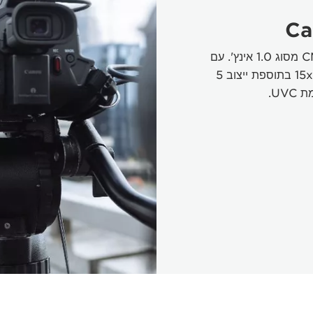
Ca
מצלמת וידאו עם חיישן CMOS 4K pro מסוג 1.0 אינץ'. עם
Dual Pixel CMOS AF, זום אופטי 15x בתוספת ייצוב 5