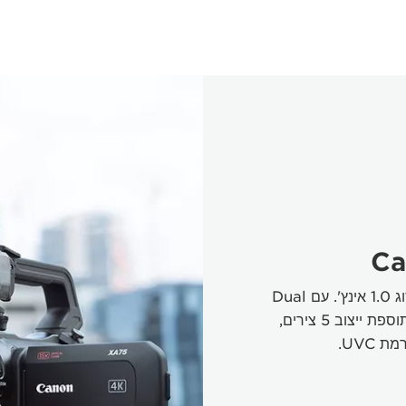
Ca
מצלמת וידאו עם CMOS 4K pro מסוג 1.0 אינץ'. עם Dual
Pixel CMOS AF, זום אופטי 15x בתוספת ייצוב 5 צירים,