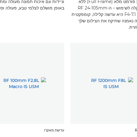
מצלמות פורמט מלא (Full Frame) ללא
וניידות עם איכות תמונה מעולה ומת
מראה. קלה לשימוש – ה-RF 24-105mm
באופן מושלם לצלמי טבע, פעולה וספ
F4-7.1 IS STM היא עדשה קלילה, קומפקטית
יה נאמנה שתיקח את הצילום שלך
רת.
עדשת מאקרו