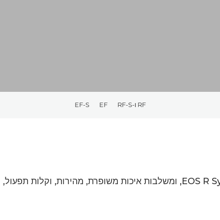
RF ו-RF-S
EF
EF-S
עדשות RF ו-RF-S, נוצרו עבור מצלמות EOS R System, ומשלבות איכות משופרת, מה