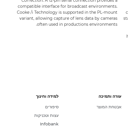
Correction. A 12-pin serial connection provides a
compatible interface for broadcast environments.
Cooke /i Technology is supported in the PL-mount
c
variant, allowing capture of lens data by cameras
st
often used in productions environments.
עזרה ותמיכה
למידה וחינוך
אבטחת המוצר
סיפורים
עצות וטכניקות
Infobank