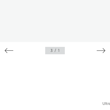
3
/
1
Ultr