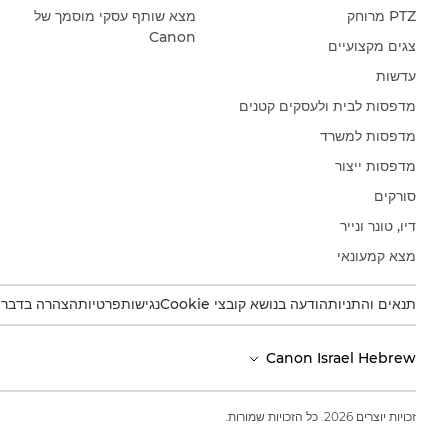
PTZ מרוחק
מצא שותף עסקי מוסמך של
Canon
צגים מקצועיים
עדשות
מדפסות לבית ולעסקים קטנים
מדפסות למשרד
מדפסות ייצור
סורקים
דיו, טונר ונייר
מצא קמעונאי
תנאים והתניות
הודעה בנושא קובצי Cookie
נגישות
פרטיות
הצהרה בדבר עב
Canon Israel Hebrew
זכויות יוצרים 2026. כל הזכויות שמורות.