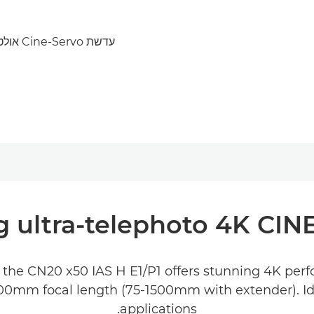
עדשת Cine-Servo אולטרה-טלפוטו.
g ultra-telephoto 4K CI
the CN20 x50 IAS H E1/P1 offers stunning 4K perf
000mm focal length (75-1500mm with extender). Idea
applications.