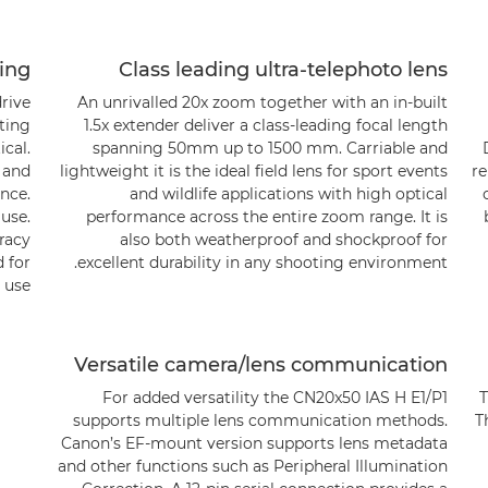
ing
Class leading ultra-telephoto lens
rive
An unrivalled 20x zoom together with an in-built
oting
1.5x extender deliver a class-leading focal length
cal.
spanning 50mm up to 1500 mm. Carriable and
 and
lightweight it is the ideal field lens for sport events
re
ence.
and wildlife applications with high optical
 use.
performance across the entire zoom range. It is
uracy
also both weatherproof and shockproof for
 for
excellent durability in any shooting environment.
 use.
Versatile camera/lens communication
For added versatility the CN20x50 IAS H E1/P1
T
supports multiple lens communication methods.
T
Canon’s EF-mount version supports lens metadata
and other functions such as Peripheral Illumination