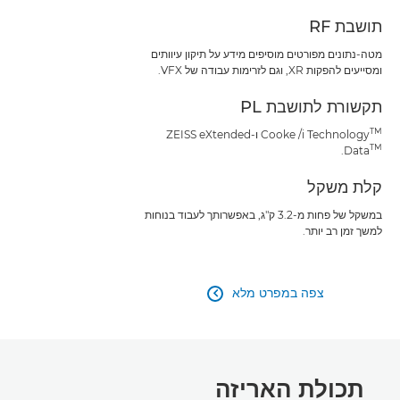
תושבת RF
מטה-נתונים מפורטים מוסיפים מידע על תיקון עיוותים
ומסייעים להפקות XR, וגם לזרימות עבודה של VFX.
תקשורת לתושבת PL
TM
Cooke /i Technology
ו-ZEISS eXtended
TM
.
Data
קלת משקל
במשקל של פחות מ-3.2 ק"ג, באפשרותך לעבוד בנוחות
למשך זמן רב יותר.
צפה במפרט מלא

תכולת האריזה