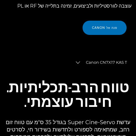
עוצבה לוורסטיליות ולביצועים, זמינה בתלייה של RF או PL
פנה אל CANON
Canon CN7X17 KAS T
Toggle breadcrumbs
סקירה
טווח הרב-תכליתיות.
מפרטים
חיבור עוצמתי.
עדשת Super Cine-Servo בגודל 35 ס"מ עם טווח זום
רחב, שמתאימה לספורט ולחדשות בשידור חי, לסרטים