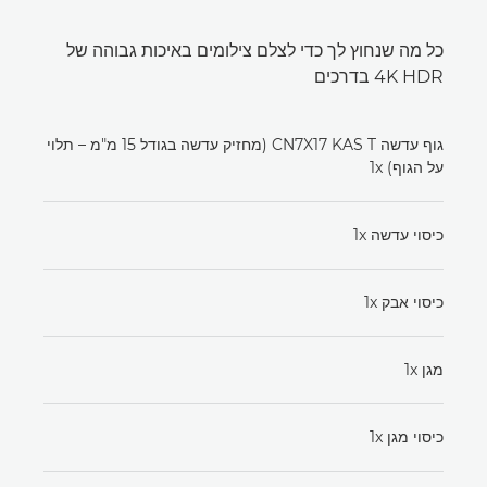
כל מה שנחוץ לך כדי לצלם צילומים באיכות גבוהה של
4K HDR בדרכים
גוף עדשה CN7X17 KAS T (מחזיק עדשה בגודל 15 מ"מ – תלוי
על הגוף) x‏1
כיסוי עדשה x‏1
כיסוי אבק x‏1
מגן x‏1
כיסוי מגן x‏1