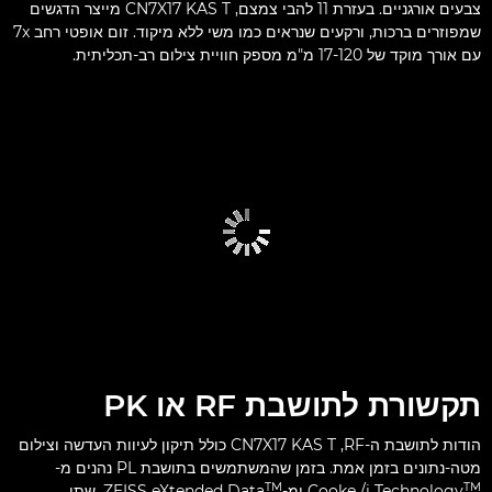
צבעים אורגניים. בעזרת 11 להבי צמצם, CN7X17 KAS T מייצר הדגשים
שמפוזרים ברכות, ורקעים שנראים כמו משי ללא מיקוד. זום אופטי רחב 7x
עם אורך מוקד של 17-120 מ"מ מספק חוויית צילום רב-תכליתית.
תקשורת לתושבת RF או PK
הודות לתושבת ה-RF,‏ CN7X17 KAS T כולל תיקון לעיוות העדשה וצילום
מטה-נתונים בזמן אמת. בזמן שהמשתמשים בתושבת PL נהנים מ-
TM
TM
Cooke /i Technology
ומ-ZEISS eXtended Data
. שתי