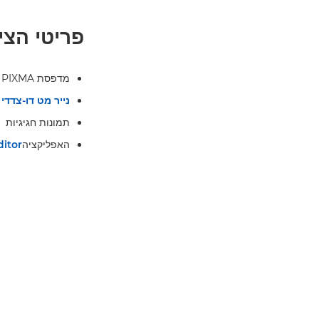
פריטי הצי
מדפסת Canon PIXMA (לדוגמה PIXMA TS5340a של Canon)
נייר מט דו-צדדי של n
תמונות חגיגיות
האפליקציה
ditor