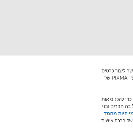
שה ליצור כרטיס
ברכה אישי משלך – כל מה שצריך זו תמונה, מדפסת Canon PIXMA (לדוגמה PIXMA TS5340a של
כדי להכניס אותו
בה חברים ובני
י חיות מחמד
של ברכה אישית