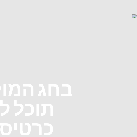
בחג המול
תוכל ל
כרטיסי