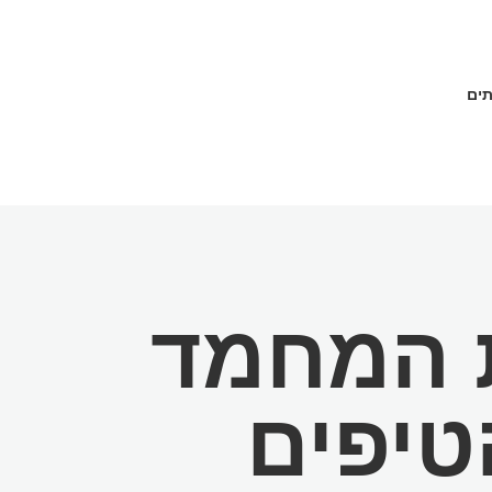
תים
ת המחמד
טיפים