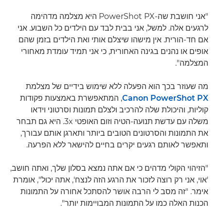
"אני חושבת שה-PowerShot PX היא מצלמה מדהימה
לרגעים אלה. למשל, אני בבית לבד עם הילדים כל השבוע. אני
אם חד-הורית. אין מישהו שיצלם אותי ואת הילדים בזמן שהם
אופים או נהנים בגינה האחורית, כי אני תמיד עומדת מאחורי
המצלמה".
מה שעוזר בכך הוא הפעלה ללא שימוש בידיים של מצלמת
Canon PowerShot PX
, המתאפשרת באמצעות פקודות
קוליות, והיכולת שלה להרכיב ולצלם תמונות וסרטוני וידאו
משלה עם עדשת תנועה-הטיה וזום האופטי 3x. היא גם תבחר
את התמונות והסרטונים הטובים ביותר ותארגן אותם עבורך,
ותאפשר לאותם רגעים יקרים בחיים להישאר ללא הפרעה.
"הזיהוי הקולי מדהים כי אם אתה נמצא בסלון שלך, ואתה חושב,
'אוי, אני רק רוצה לזכור את הרגע הזה לנצח', אתה יכול", אומרת
אימר. "זה מסב לי הרבה אושר להסתכל אחורה על התמונות
הכנות האלה כמו על התמונות המבויימות יותר".