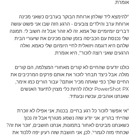
אומרת.
"להימצא ליד שולחן ארוחת הבוקר בערבים כשאני מכינה
ארוחת ערב והילדים צובעים - הרגע הזה שבו אני פשוט עושה
דברים יומיומיים של אמא. זה לא זוהר אבל זה חשוב לי. תמונה
שלי נכנסת עם הכביסה בזמן שהם מכינים את שיעורי הבית
שלהם היא דוגמה ויזואלית לחיי היומיום שלי כאמא. ואלה
הרגעים שאני רוצה לזכור", היא אומרת.
כולנו יודעים שהחיים לא קורים מאחורי המצלמה, הם קורים
מולה. אבל כיצד תבחר לזכור את אותם פרקים המרכיבים את
החיים שלך כפי שאתה מכיר אותם? עבור הורים כמו אימר,
PowerShot PX יכולה להיות כלי מצוין לתיעוד האנשים
שאנחנו אוהבים, עכשיו ובעתיד.
"אי אפשר לזכור כל רגע בחיים. בכנות, אני אפילו לא זוכרת
שהייתי בהריון. אני יודע שזה נשמע מטורף אבל זה נכון!
כשאנחנו מביטים לאחור בתמונות, אנחנו חושבים, 'זוכר את זה?
שכחתי מזה לגמרי'. לכן, אני חושבת שזה רעיון יפה ללכוד את