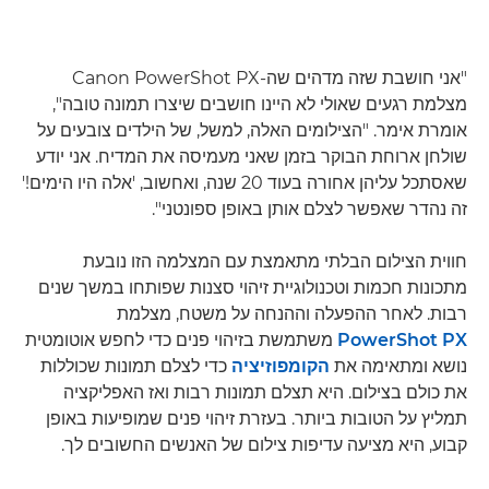
"אני חושבת שזה מדהים שה-Canon PowerShot PX
מצלמת רגעים שאולי לא היינו חושבים שיצרו תמונה טובה",
אומרת אימר. "הצילומים האלה, למשל, של הילדים צובעים על
שולחן ארוחת הבוקר בזמן שאני מעמיסה את המדיח. אני יודע
שאסתכל עליהן אחורה בעוד 20 שנה, ואחשוב, 'אלה היו הימים!'
זה נהדר שאפשר לצלם אותן באופן ספונטני".
חווית הצילום הבלתי מתאמצת עם המצלמה הזו נובעת
מתכונות חכמות וטכנולוגיית זיהוי סצנות שפותחו במשך שנים
רבות. לאחר ההפעלה וההנחה על משטח, מצלמת
PowerShot PX
משתמשת בזיהוי פנים כדי לחפש אוטומטית
נושא ומתאימה את
הקומפוזיציה
כדי לצלם תמונות שכוללות
את כולם בצילום. היא תצלם תמונות רבות ואז האפליקציה
תמליץ על הטובות ביותר. בעזרת זיהוי פנים שמופיעות באופן
קבוע, היא מציעה עדיפות צילום של האנשים החשובים לך.