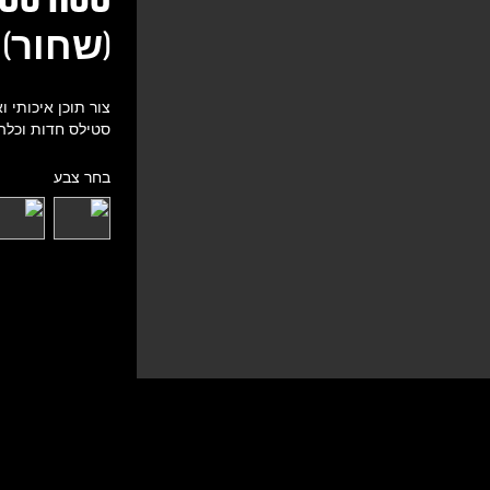
(שחור)
סטילס חדות וכלה בסרטי 4K ובהזרמות בשידור חי. מכ
בחר צבע