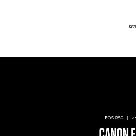
תים
ה
|
EOS R50
CANON
E