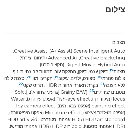
צילום
מצבים
Scene Intelligent Auto ‏(A+ Assist)‏: Creative Assist‏,
Creative bracketing‏, +Advanced A (תיחום יצירתי)
Hybrid Auto: ‏Digest Movie (תקציר סרט)
17
סצנות
: דיוקן עצמי, דיוקן, החלקת עור, תמונות קבוצתיות, נוף,
20
19
18
צילום פנורמי
, ספורט, ילדים, עיקוב
, תקריב, מזון
, סצנת לילה
22
21
ללא חצובה
, בקרת תאורה אחורית HDR , תריס שקט
23
מסננים יצירתיים
:‏ (Grainy B/W [גרעיני שחור-לבן], Soft
focus (מיקוד רך), Fish-eye effect (אפקט עין הדג), Water
painting effect (אפקט צבעי מים), Toy camera effect
(אפקט מצלמת צעצוע), Miniature effect (אפקט מיניאטורה),
HDR art standard ‏(HDR אמנותי סטנדרטי, HDR art vivid
‏(HDR אמנותי ססגוני), HDR art bold ‏(HDR אמנותי מודגש),