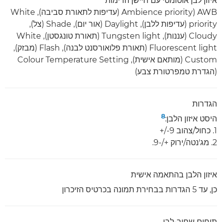
איזון לבן אוטומטי עם חיישן הדימות
AWB ‏(Ambience priority (עדיפות לתאורת סביבה), White
priority (עדיפות ללבן), Daylight (אור יום), Shade (צל),
Cloudy (עננות), Tungsten light (תאורת טונגסטן), White
Fluorescent light (תאורת פלואורסנט לבנה), Flash (מבזק),
Custom (מותאם אישית), Colour Temperature Setting
(הגדרת טמפרטורת צבע)
הגדרות
8
היסט איזון הלבן:
1. כחול/צהוב ‎+/-9
2. מג'נטה/ירוק +/-9.
איזון הלבן בהתאמה אישית
כן, עד 5 הגדרות בבחירת תמונה בכרטיס הזיכרון
תיחום שחור-לבן