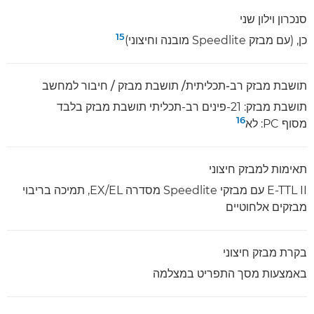
סנכרון וילון שני
15
כן, (עם מבזק Speedlite מובנה וחיצוני)
תושבת מבזק רב-תכליתית/ תושבת מבזק / חיבור למחשב
תושבת מבזק: 21-פינים רב-תכליתי תושבת מבזק בלבד
16
מסוף PC: לא
תאימות למבזק חיצוני
E-TTL II עם מבזקי Speedlite מסדרה EX/EL, תמיכה בריבוי
מבזקים אלחוטיים
בקרת מבזק חיצוני
באמצעות מסך התפריט במצלמה