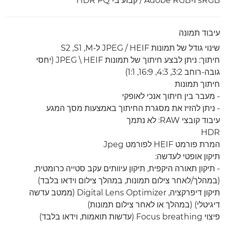
sRGB ו-Adobe RGB / קבוע ב- HDR PQ
עיבוד תמונה
שינוי גודל של תמונות JPEG / HEIF ל-M,‏ S1‏, S2
חיתוך: ניתן לבצע חיתוך של תמונות JPEG \ HEIF (יחסי
גובה-רוחב 3:2, 4:3, 16:9, 1:1)
חיתוך תמונות
- מעבר בין חיתוך אנכי לאופקי
- ניתן להזיז את מסגרת החיתוך באמצעות מסך המגע
עיבוד קובצי RAW: לא נתמך
HDR
המרת פורמט HEIF לפורמט Jpeg
תיקון אופטי לעדשה:
- תיקון תאורה היקפית, תיקון עיוותים עקב סטייה כרומטית,
(במהלך/לאחר צילום תמונות, במהלך צילום וידאו בלבד)
תיקון דיפרקציה, Digital Lens Optimizer (ממטב עדשה
דיגיטלי) (במהלך או לאחר צילום תמונות)
פיצוי Focus breathing (עדשות תואמות, וידאו בלבד)