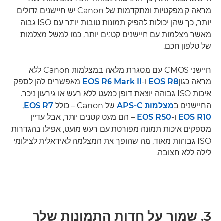
מראה קומפקטיות ומתקדמות של Canon יש חיישנים גדולים
יותר, כך שהן יכולות להפיק תמונות טובות יותר עם ISO גבוה
מאשר מצלמות עם חיישנים קטנים יותר, כמו למשל מצלמות
של טלפון חכם.
חיישני CMOS עם מסגרת מלאה במצלמות Canon ללא
מראה כגון
EOS R8
ו-
EOS R6 Mark II
מאפשרים להן לספק
איכות ISO גבוהה יוצאת דופן כמעט ללא רעש או גירעון ניכר.
החיישנים ב
מצלמות APS-C
של Canon – כולל
EOS R7
‏,
EOS R10
ו-
EOS R50
– הם מעט קטנים יותר, אבל עדיין
מספקים איכות תמונה מפורטת עם רעש מועט, אפילו בהגדרות
ISO גבוהות מאוד, מה שהופך את המצלמה לאידאלית לצילומי
לילה ללא חצובה.
3. שמור על חדות התמונות שלך