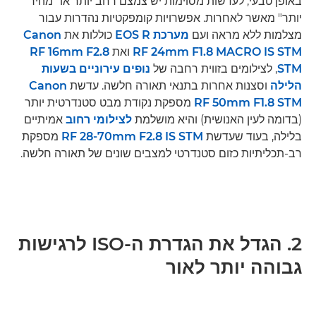
באופן טבעי, לעדשות מסוימות יש צמצם רחב יותר או "מהיר
יותר" מאשר לאחרות. אפשרויות קומפקטיות נהדרות עבור
מצלמות ללא מראה ועם
מערכת EOS R
כוללות את
Canon
RF 24mm F1.8 MACRO IS STM
ואת
RF 16mm F2.8
STM
, לצילומים בזווית רחבה של
נופים עירוניים בשעות
הלילה
וסצנות אחרות בתנאי תאורה חלשה. עדשת
Canon
RF 50mm F1.8 STM
מספקת נקודת מבט סטנדרטית יותר
(בדומה לעין האנושית) והיא מושלמת
לצילומי רחוב
אמיתיים
בלילה, בעוד שעדשת
RF 28-70mm F2.8 IS STM
מספקת
רב-תכליתיות כזום סטנדרטי למצבים שונים של תאורה חלשה.
2. הגדל את הגדרת ה-ISO לרגישות
גבוהה יותר לאור