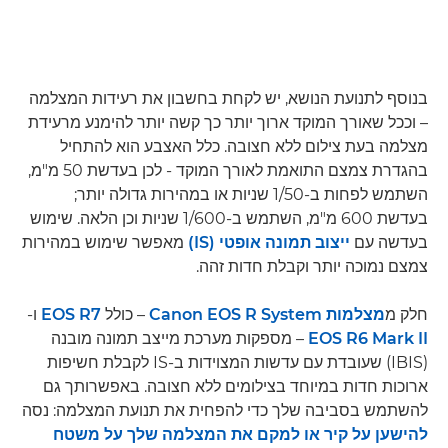
בנוסף לתנועת הנושא, יש לקחת בחשבון את רעידות המצלמה
– וככל שאורך המוקד ארוך יותר כך קשה יותר להימנע מרעידת
מצלמה בעת צילום ללא חצובה. כלל האצבע הוא להתחיל
בהגדרת צמצם התואמת לאורך המוקד - לכן בעדשת 50 מ"מ,
השתמש לפחות ב-1/50 שניות או במהירות גדולה יותר;
בעדשת 600 מ"מ, השתמש ב-1/600 שניות וכן הלאה. שימוש
בעדשה עם
ייצוב תמונה אופטי (IS)
מאפשר שימוש במהירות
צמצם נמוכה יותר וקבלת חדות זהה.
חלק מ
מצלמות Canon EOS R System
– כולל
EOS R7
ו-
EOS R6 Mark II
– מספקות מערכת מייצב תמונה מובנה
(IBIS) שעובדת עם עדשות המצוידות ב-IS לקבלת חשיפות
ארוכות חדות במיוחד בצילומים ללא חצובה. באפשרותך גם
להשתמש בסביבה שלך כדי להפחית את תנועת המצלמה: נסה
להישען על קיר או למקם את המצלמה שלך על משטח