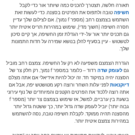
תאורה חלשה, תצטרך להכניס כמה שיותר אור כדי לקבל
חשיפה
טובה ולתפוס את הפרטים בסצנה. כדי לעשות זאת
השתמש בצמצם רחב (מספר f נמוך). אם לצילום שלך עדיין
חסרה חשיפה (חשוך מדי), שימוש במהירות תריס איטית יותר
גם תכניס יותר אור על-ידי הגדלת זמן החשיפה, אך קיים סיכון
לטשטוש - עיין בסעיף להלן בנושא שמירה על חדות התמונות
שלך.
הגדרת הצמצם משפיעה לא רק על החשיפה. צמצם רחב מוביל
גם
לעומק שדה
רדוד – כלומר במספר f נמוך, רק חלק צר של
הסצנה יהיה במיקוד חד. זה יכול להיות אידיאלי אם אתה מצלם
דיוקנאות
לפני עלות השחר ורוצה רקע מטושטש יפה, אבל אם
אתה רוצה ללכוד את הפרטים הקטנים והמיוחדים של נוף עירוני
בשעת בין ערביים, למשל, אז שימוש בצמצם צר יותר (מספר f
גבוה יותר) יוביל לעומק שדה גדול יותר, כך ששטח גדול יותר
מהסצנה תהיה ממוקד. לקבלת חשיפה טובה, נסה להשתמש
במהירות צמצם איטית יותר.