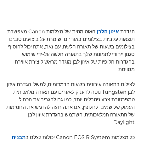
הגדרת
איזון הלבן
האוטומטית של מצלמות Canon מאפשרת
תוצאות עקביות בצילומים באור יום ושומרת על ביצועים טובים
בצילומים בשעות של תאורה חלשה. עם זאת, אתה יכול להוסיף
סגנון ייחודי לתמונות שלך בתאורה חלשה על-ידי שימוש
בהגדרות חלופיות של איזון לבן מוגדר מראש ליצירת אווירה
מסוימת.
לצילום בתאורה עירונית בשעות הדמדומים, למשל, הגדרת איזון
לבן Tungsten נוטה להעניק לאזורים עם תאורה מלאכותית
טמפרטורת צבע ניטרלית יותר, כמו גם להגביר את הכחול
העמוק של שמים. לחלופין, אם אתה רוצה להדגיש את החמימות
של התאורה המלאכותית, השתמש בהגדרת איזון לבן
Daylight.
כל מצלמות Canon EOS R System יכולות לצלם ב
תבנית