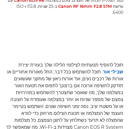
כנגד הצללית הכהה של העצים. צולם במצלמת
Canon EOS R6
עם
עדשת
Canon RF 16mm F2.8 STM
ב-25 שניות, f/2.8 ו-ISO
6400.
תוכל להוסיף תנועתיות לצילומי הלילה שלך בעזרת יצירת
שבילי אור
. תוכל להשתמש בכל דבר, החל מאורות אחוריים או
אורות של רכבים נעים, ועד אורות ניאון של מתקני שעשועים.
תזדקק לחשיפה ארוכה אם ברצונך לתפוס את תנועת האור
במצלמה שלך, מה שואמר שתצטרך להשתמש במהירויות
צמצם של מספר שניות או יותר במצלמה שעומדת על חצובה
או על משטח יציב. נסה זמני חשיפה שונים. השתמש בטיימר
העצמי של המצלמה או תכונת הצילום מרחוק כדי לוודא
שהמצלה לא תרעד כשתלחץ על לחצן הצמצם. כל מצלמות
Canon EOS R System מצוידות ב-Wi-Fi, מה שמאפשר לך