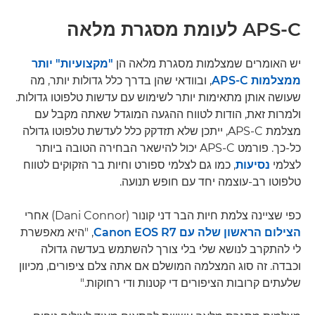
APS-C לעומת מסגרת מלאה
יש האומרים שמצלמות מסגרת מלאה הן
"מקצועיות" יותר
ממצלמות APS-C
, ובוודאי שהן בדרך כלל גדולות יותר, מה
שעושה אותן מתאימות יותר לשימוש עם עדשות טלפוטו גדולות.
ולמרות זאת, הודות לטווח ההגעה המוגדל שאתה מקבל עם
מצלמת APS-C, ייתכן שלא תזדקק כלל לעדשת טלפוטו גדולה
כל-כך. פורמט APS-C יכול להישאר הבחירה הטובה ביותר
לצלמי
נסיעות
, כמו גם לצלמי ספורט וחיות בר הזקוקים לטווח
טלפוטו רב-עוצמה יחד עם חופש תנועה.
כפי שציינה צלמת חיות הבר דני קונור (Dani Connor) אחרי
הצילום הראשון שלה עם Canon EOS R7
, "היא מאפשרת
לי להתקרב לנושא שלי בלי צורך להשתמש בעדשה גדולה
וכבדה. זה סוג המצלמה המושלם אם אתה צלם ציפורים, מכיוון
שלעתים קרובות הציפורים די קטנות ודי רחוקות."