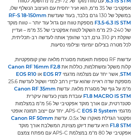
6.3 IS STM
, עם טווח מוקד של 29-72 מ"מ השקול לטווח
אפקטיבי של 35 מ"מ, הוא זעיר יחסית עם העיצוב הנשלף שלו,
במשקל של 130 גרם בלבד, בעוד שעדשת
RF-S 18-150mm
F3.5-6.3 IS STM
מספקת טווח זום גדול עוד יותר – טווח מוקד
של 29-240 מ"מ השקול לטווח אפקטיבי של 35 מ"מ – ועדיין
שוקלת רק 310 גרם, דבר שהופך אותה לעדשה רב-תכליתית,
לכל מטרה בצילום יומיומי וצילומי נסיעות.
עדשות RF נוספות תואמות מסגרת מלאה שהן קומפקטיות,
קלות משקל ומשתלמות, כוללות את
Canon RF 16mm F2.8
STM
, אשר יחד עם מצלמה מדגמי
EOS R7‏
או
EOS R10
מספקת שדה ראייה שהוא עדיין רחב למדי ושקול לעדשת 25.6
מ"מ על גוף של מסגרת מלאה. עדשת
Canon RF 35mm
F1.8 MACRO IS STM
עובדת מצוין כעדשה עיקרית
סטנדרטית, עם אורך מוקד אפקטיבי של 56 מ"מ במצלמות
מדגמי APS-C
EOS R System
, יחד עם ייצוב תמונה אופטי
ופקטור הגדלת מאקרו של 0.5x. עדשת
Canon RF 50mm
F1.8 STM
היא עדשת דיוקן מצוינת, המשלבת אורך מוקד
אפקטיבי של 80 מ"מ במצלמת APS-C עם מפתח צמצם