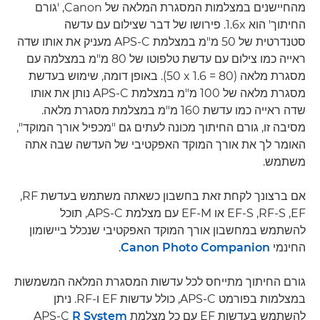
מהחיישנים במצלמות המסגרת המלאה של Canon, 'גורם
החיתוך' הוא 1.6x. פירושו של דבר שצילום עם עדשה
סטנדרטית של 50 מ"מ במצלמת APS-C מעניק את אותו שדה
ראייה כמו צילום עם עדשת טלפוטו של 80 מ"מ במצלמה עם
מסגרת מלאה (‎50 x 1.6 = 80). באופן דומה, שימוש בעדשת
מסגרת מלאה של 100 מ"מ במצלמת APS-C נותן את אותו
שדה ראייה כמו עדשת 160 מ"מ במצלמת מסגרת מלאה.
מסיבה זו, גורם החיתוך מכונה לעתים גם "מכפיל אורך המוקד",
האומר לך את אורך המוקד האפקטיבי של העדשה שבה אתה
משתמש.
אם ברצונך לקחת זאת בחשבון כשאתה משתמש בעדשת RF‏,
EF‏, RF-S‏, EF-S או EF-M עם מצלמת APS-C, תוכל
להשתמש במחשבון אורך המוקד האפקטיבי שנכלל ביישומון
החינמי
Canon Photo Companion
.
גורם החיתוך מתייחס לכל עדשות המסגרת המלאה המשמשות
במצלמות בפורמט APS-C, כולל עדשות EF ו-RF. ניתן
להשתמש בעדשות EF עם כל מצלמת APS-C
R System