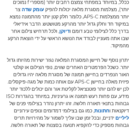
ככלל, במיוחד במפתחי צמצם רחבים יותר (מספרי f נמוכים
יותר), מצלמות מסגרת מלאה יכולות להפיק
עומק שדה
צר
יותר ממצלמות APS-C, כלומר חלק קטן יותר מהתמונה נמצא
במיקוד חד וחלק גדול יותר מהרקע מטושטש. הדבר אידיאלי
בדרך כלל לצילומי טבע דומם ו
דיוקן
, ולכל תרחיש צילום אחר
שבו אתה מעוניין לבודד את הנושא הראשי על ידי הוצאת הרקע
מהמיקוד.
יתרון נוסף של חיישן המסגרת המלאה נגזר ישירות מהיותו גדול
יותר. כשכל הפרמטרים האחרים שווים, נופי הצילום או קולטי
האור הנפרדים בחיישן תמונה של מסגרת מלאה יהיו גדולים
פיזית מאלה בחיישן APS-C עם אותה כמות של מגה-פיקסלים.
לכן יש להם יותר פוטנציאל לקליטת אור והם יכולים ללכוד יותר
מידע, עם פחות רעש תמונה או גרעיניות, במיוחד בהגדרות ISO
גבוהות בתנאי תאורה חלשה. זהו יתרון נהדר בצילומי פנים של
דיוקנאות ו
חתונות
, כמו גם בצילומי דמדומים ונופים עירוניים
ליליים
ידניים, ובכל זמן שבו עליך לשמור על מהירויות תריס
גבוהות מספיק כדי להקפיא תנועה בסצנות של תאורה חלשה.