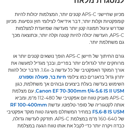
למסגרת מלאה
מכיוון שחיישני APS-C קטנים יותר, המצלמות יכולות להיות
קומפקטיות וקלות יותר, דבר אידיאלי לצילומי חוץ ונסיעות. מכיוון
שנדרש עיגול תמונה קטן יותר מעדשה שמיועדת למצלמות
APS-C, העדשה יכולה להיות קטנה וקלה יותר, וכתוצאה מכך
גם משתלמת יותר.
גורם החיתוך של חיישן APS-C הופך נושאים קטנים יותר או
מרוחקים יותר לגדולים יותר בפריים, ובכך מגדיל למעשה את
אורך המוקד האפקטיבי של כל עדשה ב-1.6x. הדבר יכול להוות
יתרון גדול בז'אנרים כמו צילומי
חיות בר
,
פעולה וספורט
.
השימוש בעדשה בעלת ביצועים גבוהים אך משתלמת, כגון
Canon EF 70-300mm f/4-5.6 IS II USM
, עם מצלמת
APS-C מעניק טווח זום אפקטיבי של 112-480 מ"מ, ומביא
אותה לקטגוריה של סופר-טלפוטו. עדשת
RF 100-400mm
F5.6-8 IS USM
במחיר המשתלם משיגה טווח מוקד אפקטיבי
של 160-640 מ"מ במצלמת APS-C. תזדקק לעדשה גדולה,
כבדה ויקרה יותר כדי לקבל את אותו טווח הגעה במצלמת