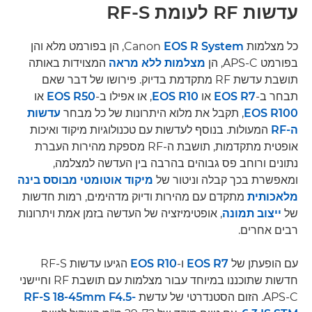
עדשות RF לעומת RF-S
כל מצלמות Canon
EOS R System
‎, הן בפורמט מלא והן
בפורמט APS-C, הן
מצלמות ללא מראה
המצוידות באותה
תושבת עדשת RF מתקדמת בדיוק. פירושו של דבר שאם
תבחר ב-
EOS R7
או
EOS R10
, או אפילו ב-
EOS R50
או
EOS R100
, תקבל את מלוא היתרונות של כל מבחר
עדשות
ה-RF
המעולות. בנוסף לעדשות עם טכנולוגיות מיקוד ואיכות
אופטית מתקדמות, תושבת ה-RF מספקת מהירות העברת
נתונים ורוחב פס גבוהים בהרבה בין העדשה למצלמה,
ומאפשרת בכך קבלה וניטור של
מיקוד אוטומטי מבוסס בינה
מלאכותית
מתקדם עם מהירות ודיוק מדהימים, רמות חדשות
של
ייצוב תמונה
, אופטימיזציה של העדשה בזמן אמת ויתרונות
רבים אחרים.
עם הופעתן של
EOS R7
ו-
EOS R10
הגיעו עדשות RF-S
חדשות שתוכננו במיוחד עבור מצלמות עם תושבת RF וחיישני
APS-C. הזום הסטנדרטי של עדשת
RF-S 18-45mm F4.5-