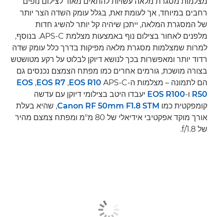
מצלמות מסגרת מלאה עשויות להתאים מאוד לצילום נופים
רחבים במיוחד, אך לעומת זאת, בגלל עומק השדה הצר יותר
של המסגרת המלאה, ייתכן שיהיה קל יותר להשיג חדות
מלפנים לאחור בצילום נוף באמצעות מצלמת APS-C. בנוסף,
למרות שמצלמות מסגרת מלאה מפיקות בדרך כלל עומק שדה
רדוד יותר ומאפשרות בכך לנושא דיוקן לבלוט על רקע מטושטש
בצורה מושכת, גורמים אחרים כמו מפתח הצמצם נכנסים גם
הם לתמונה – מצלמות ה-APS-C‏
EOS R10
‏,
EOS R7
‏,
EOS
R50
ו-
EOS R100
יעבדו היטב בצילומי דיוקן עם עדשה
קומפקטית כמו
Canon RF 50mm F1.8 STM
, שהיא בעלת
אורך מוקד אפקטיבי אידיאלי של 80 מ"מ ומפתח צמצם מהיר
של f/1.8.