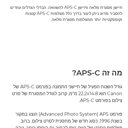
חיישן מסגרת מלאה וחיישן APS-C להשוואה. הבדלי הגדלים עוזרים
להסביר מדוע ניתן ליצור בדרך כלל מצלמות APS-C קטנות
וקומפקטיות יותר ממצלמות מסגרת מלאה.
מה זה APS-C?
גודל השטח הפעיל של חיישני התמונה בפורמט APS-C של
Canon הוא 22.2x14.8 מ"מ, קרוב לגודל המסגרת של סרט
צילום בפורמט APS-C.
פורמט APS‏ (Advanced Photo System) הוצג במקור
בשנת 1996, כסוג חדש של מחסנית לסרט צילום. ברוב
מצלמות הסרט של היום, ניתן לבחור גם ביחסי רוחב-גובה