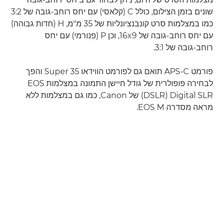
שונים בזמן הצילום, כולל C (קלאסי) עם יחס רוחב-גובה של 3:2
כמו במצלמות סרט קונבנציונליות של 35 מ"מ, H‏ (חדות גבוהה)
עם יחס רוחב-גובה של 16x9, וכן P (פנורמי) עם יחס
רוחב-גובה של 3:1.
פורמט APS-C תואם גם לפורמט הווידאו Super 35 והפך
לבחירה פופולרית של גודל חיישן התמונה במצלמות EOS
Digital SLR‏ (DSLR) של Canon, כמו גם במצלמות ללא
מראה מסדרה EOS M.