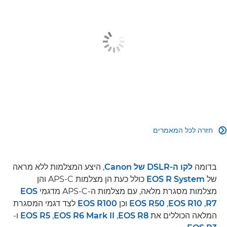
חזרה לכל המאמרים

בדומה
לקו ה-DSLR של Canon
, היצע המצלמות ללא מראה
של
EOS R System
כולל כעת הן מצלמות APS-C והן
מצלמות מסגרת מלאה, עם מצלמות ה-APS-C‏ מדגמי
EOS
R7
‏,
EOS R10
‏,
EOS R50
וכן
EOS R100
לצד דגמי המסגרת
המלאה הכוללים את
EOS R8‏
,
EOS R6 Mark II‏
,
EOS R5
ו-