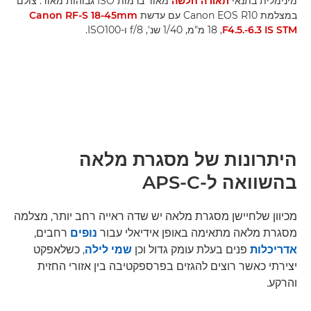
מינימלית בתנאי
תאורה חלשה
מאוד ברמות ISO גבוהות מאוד. צולם
במצלמת Canon EOS R10 עם עדשת
Canon RF-S 18-45mm
F4.5.-6.3 IS STM
‏, 18 מ"מ, 1/40 שנ', f/8 ו-ISO100.
היתרונות של מסגרת מלאה
בהשוואה ל-APS-C
מכיוון שלחיישן מסגרת מלאה יש שדה ראייה רחב יותר, מצלמה
מסגרת מלאה מתאימה באופן אידיאלי עבור
נופים
רחבים,
אדריכלות
פנים בעלת עומק גדול וכן
שמי לילה
, כשלאפקט
יצירתי כאשר רוצים להגזים בפרספקטיבה בין אזורי החזית
והרקע.