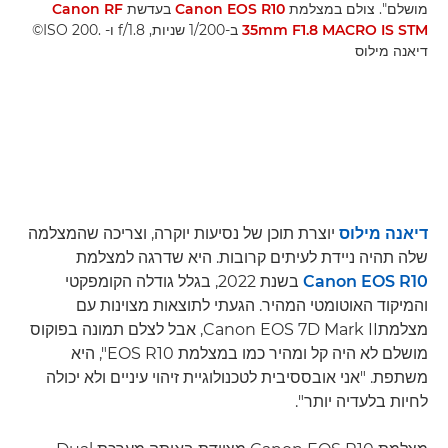
מושלם". צולם במצלמת
Canon EOS R10
בעדשת
Canon RF
35mm F1.8 MACRO IS STM
ב-1/200 שניות, f/1.8 ו-ISO 200. ‎©
דיאנה מילוס
דיאנה מילוס
יוצרת תוכן של נסיעות יוקרה, וצריכה שהמצלמה
שלה תהיה ניידת לעיתים קרובות. היא שדרגה למצלמת
Canon EOS R10
בשנת 2022, בגלל גודלה הקומפקטי
והמיקוד האוטומטי המהיר. הגעתי לתוצאות מצוינות עם
מצלמתCanon EOS 7D Mark II, אבל לצלם תמונה בפוקוס
מושלם לא היה קל ומהיר כמו במצלמת EOS R10", היא
משתפת. "אני אובססיבית לטכנולוגיית זיהוי עיניים ולא יכולה
לחיות בלעדיה יותר".