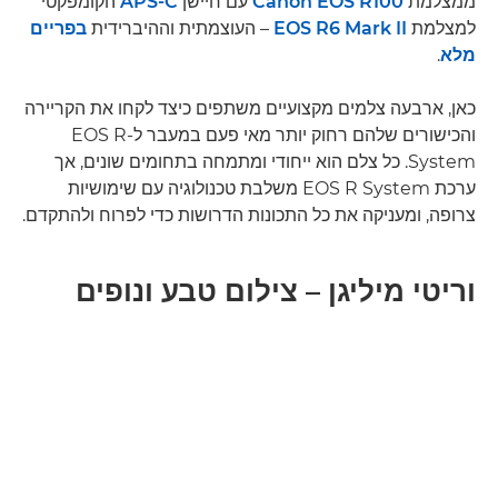
ממצלמת
Canon EOS R100
עם חיישן
APS-C
הקומפקטי
למצלמת
EOS R6 Mark II
– העוצמתית וההיברידית
בפריים
מלא
.
כאן, ארבעה צלמים מקצועיים משתפים כיצד לקחו את הקריירה
והכישורים שלהם רחוק יותר מאי פעם במעבר ל-EOS R
System. כל צלם הוא ייחודי ומתמחה בתחומים שונים, אך
ערכת EOS R System משלבת טכנולוגיה עם שימושיות
צרופה, ומעניקה את כל התכונות הדרושות כדי לפרוח ולהתקדם.
וריטי מיליגן – צילום טבע ונופים