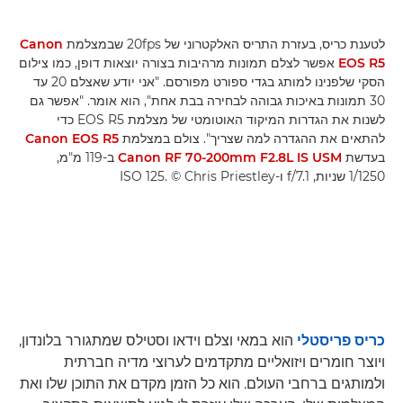
לטענת כריס, בעזרת התריס האלקטרוני של 20fps שבמצלמת
Canon
EOS R5
אפשר לצלם תמונות מרהיבות בצורה יוצאות דופן, כמו צילום
הסקי שלפנינו למותג בגדי ספורט מפורסם. "אני יודע שאצלם 20 עד
30 תמונות באיכות גבוהה לבחירה בבת אחת", הוא אומר. "אפשר גם
לשנות את הגדרות המיקוד האוטומטי של מצלמת EOS R5 כדי
להתאים את ההגדרה למה שצריך". צולם במצלמת
Canon EOS R5
בעדשת
Canon RF 70-200mm F2.8L IS USM
ב-119 מ"מ,
1/1250 שניות, f/7.1 ו-ISO 125. ‎© Chris Priestley
כריס פריסטלי
הוא במאי וצלם וידאו וסטילס שמתגורר בלונדון,
ויוצר חומרים ויזואליים מתקדמים לערוצי מדיה חברתית
ולמותגים ברחבי העולם. הוא כל הזמן מקדם את התוכן שלו ואת