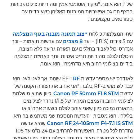
שלי", הוא אומר. "מיקוד אוטומטי אמין ומהירויות צילום גבוהות
ברצף הם גם אפשרויות המובנות מאליהן כשעובדים עם
ספורטאים מקצוענים".
שתי המצלמות כוללות
ייצוב תמונה מובנה בגוף המצלמה
עם 5 צירים (IBIS) – ועד
8 מצבים
עם עדשות תואמות – וכך
אנדרס יכול לעבוד בחללים עם תאורה גרועה ללא חצובה.
היכולת לצלם מהירויות תריס איטיות יותר באחיזת המצלמה
בידיים בצילומי רחוב היא מדהימה", הוא אומר.
לאנדרס יש מספר עדשות
RF
ו-EF שונות, אך לאט לאט הוא
עבר לשימוש ב-RF בלבד. "אני אוהב את הצורה הקטנה של
עדשת
Canon RF 50mm F1.8 STM
, כיוון שהיא מושלמת
לצילומי רחוב, והצמצם המהיר של f/1.8 נהדר לצילומים
בתאורה נמוכה כיוון שאני אוהב לצלם בשעות אחה"צ או
בלילה", הוא מסביר. "העדשה הנוספת שני משתמש בה היא
Canon RF 24-105mm F4-7.1 IS STM
שהיא עדשה
נהדרת לכל מטרה. האפשרות להרחיב עם 24 מ"מ עד 105
מ"מ היא שימושית מאוד, במיוחד בצילום רחוב, כיוון שאפשר