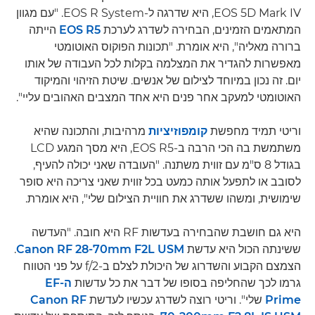
EOS 5D Mark IV, היא שדרגה ל-EOS R System. "עם מגוון
המתאמים הזמינים, הבחירה לשדרג לערכת
EOS R5
הייתה
ברורה מאליה", היא אומרת. "תכונות הפוקוס האוטומטי
מאפשרות להגדיר את המצלמה בקלות לכל העבודה של אותו
יום. זה נכון במיוחד לצילום של אנשים. שיטת הזיהוי והמיקוד
האוטומטי למעקב אחר פנים היא אחד המצבים האהובים עליי".
וריטי תמיד מחפשת
קומפוזיציות
מרהיבות, והתכונה שהיא
משתמשת בה הכי הרבה ב-EOS R5, היא מסך המגע LCD
בגודל 8 ס"מ עם זווית משתנה. "העובדה שאני יכולה להעיף,
לסובב או לתפעל אותה כמעט בכל זווית שאני צריכה היא סופר
שימושית, ומשהו ששדרג את חוויית הצילום שלי", היא אומרת.
היא גם חושבת שהבחירה בעדשות RF היא חובה. "העדשה
ששינתה הכול היא עדשת
Canon RF 28-70mm F2L USM
.
הצמצם הקבוע והשדרוג של היכולת לצלם ב-f/2 על פני הטווח
גרמו לכך שהחליפה בסופו של דבר את כל עדשות
ה-EF
Prime
שלי". וריטי רוצה לשדרג עכשיו לעדשת
Canon RF