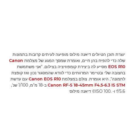
יוצרת תוכן הטיולים דיאנה מילוס מופיעה לעיתים קרובות בתמונות
שלה כדי להפיח בהן חיים, ואומרת שמסך המגע של מצלמת
Canon
EOS R10
מסייע לה ביצירת קומפוזיציה בצילום. "אני משתמשת
בחצובה שלי ובטיימר המרווחים כדי לוודא שהמסגור נכון ואז קופצת
לתמונה", היא אומרת. צולם במצלמת
Canon EOS R10
עם עדשת
Canon RF-S 18-45mm F4.5-6.3 IS STM
ב-18 מ"מ, 1/100 שנ',
f/5.6 ו-ISO 100. ‎© דיאנה מילוס