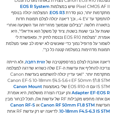
מצלמת Canon EOS R10 מצוידת באותה מערכת Dual
Pixel CMOS AF II שיש במצלמות
EOS R System
מתקדמות יותר, כגון סדרת
EOS R3
. המצלמה יכולה בנוסף
להתמקד עד ‎-4 EV, וכך דיאנה יכולה לצלם תמונות חדות
בתאורה חלשה. "בצילום שנמשך מהזריחה ועד השקיעה ואחרי
שעות על גבי שעות בשטח, ציוד קל משקל הוא אידיאלי", היא
אומרת. "מצלמת EOS R10 נכנסת לתיק יד, ומאפשרת לי
לשמור על פרופיל נמוך כדי שאנשים לא ישימו לב שאני מצלמת
תמונות מדהימות במצלמה קטנה כל כך".
דיאנה אוהבת לצלם בפרספקטיבה של
זווית רחבה
, ולא הייתה
צריכה להחליף את עדשות ה-EF שלה כשהיא שדרגה למצלמה
מתקדמת יותר. "Iאני עדיין יכולה להשתמש בעדשות Canon
EF 50mm f/1.8 STM ו-Canon EF-S 10-18mm f/4.5-5.6
IS STM עם ה-EOS R10 שלי באמצעות
Canon Mount
Adapter EF-EOS R
והן יעבדו הצורה מושלמת, היא אומרת.
אם אתה מחפש מקבילות RF של עדשות אלו, תוכל לבחור מבין
העדשות
Canon RF 50mm F1.8 STM
או
Canon RF-S
10-18mm F4.5-6.3 IS STM
. לדיאנה יש רק עדשת RF אחת