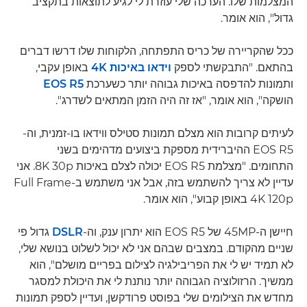
המצלמות שלו. הערכה שלי עוזרת לי לגיע לתוצאות בתקציב
גדול", הוא אומר.
ככל שהקריירה של כריס התפתחה, הלקוחות שלו דרשו דברים
בהתאם. "התבקשתי לספק
וידאו באיכות 4K
באופן עקבי,
ותמונות להדפסה באיכות גבוהה יותר כשערכת
EOS R5
הושקה", הוא אומר, "אז זה היה הזמן המתאים לשדרג".
לעיתים קרובות הוא מצלם תמונות סטילס ווידאו בו-זמנית, וה-
EOS R5 ההיברידית מספקת ביצועים מדהימים בשני
התחומים. "מצלמת EOS R5 יכולה לצלם באיכות 8K 30p. אני
עדיין לא צריך להשתמש בזה, אבל אני משתמש ב-Full Frame
4K 120p באופן קבוע", הוא אומר.
חיישן ה-45MP של EOS R5 הוא יתרון ענק, וה-
DSLR
גדול פי
שניים מהקודם. במצבים שבהם אני לא יכול לשלוט בנושא שלי,
לא תמיד יש לי את הפריבילגיה לצילום בפריים מושלם", הוא
ממשיך. הרזולוציה הגבוהה יותר נותנת לי את היכולת למסגר
מחדש את הצילומים שלי בפוסט פרודקשן, ועדיין לספק תמונות