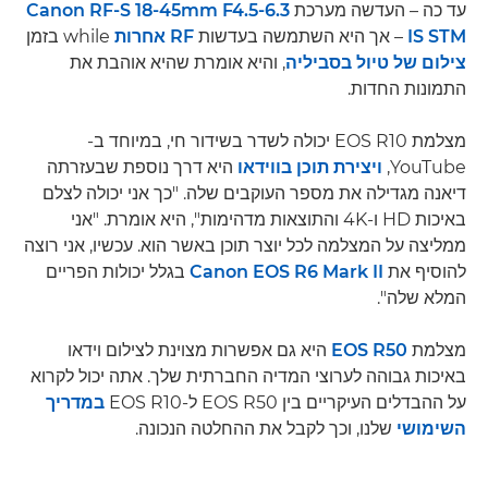
עד כה – העדשה מערכת
Canon RF-S 18-45mm F4.5-6.3
IS STM
– אך היא השתמשה בעדשות
RF אחרות
while בזמן
צילום של טיול בסביליה
, והיא אומרת שהיא אוהבת את
התמונות החדות.
מצלמת EOS R10 יכולה לשדר בשידור חי, במיוחד ב-
YouTube,‏
ויצירת תוכן בווידאו
היא דרך נוספת שבעזרתה
דיאנה מגדילה את מספר העוקבים שלה. "כך אני יכולה לצלם
באיכות HD ו-4K והתוצאות מדהימות", היא אומרת. "אני
ממליצה על המצלמה לכל יוצר תוכן באשר הוא. עכשיו, אני רוצה
להוסיף את
Canon EOS R6 Mark II
בגלל יכולות הפריים
המלא שלה".
מצלמת
EOS R50
היא גם אפשרות מצוינת לצילום וידאו
באיכות גבוהה לערוצי המדיה החברתית שלך. אתה יכול לקרוא
על ההבדלים העיקריים בין EOS R50 ל-EOS R10
במדריך
השימושי
שלנו, וכך לקבל את ההחלטה הנכונה.