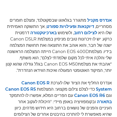
אנדרס מקניל
מתגורר בגלאזגו שבסקוטלנד, ומצלם חומרים
מסחריים,
דיוקנאות
ופעילויות ספורט
, אך התשוקה האמיתית
שלו היא
לצילום רחוב
, ולשימוש
בארכיטקטורה
דרמטית
כרקע. יש לו זיכרונות טובים מניסיון במצלמת Canon DSLR
ישנה של חבר, והוא אוהב את התוצאה ואת תחושת המצלמה
בידיו. מצלמתCanon EOS 400D הייתה המצלמה הראשונה
שלי והלכה איתי לכל מקום שלמדתי לצלם", הוא משתף.
"אהבתי את מצלמתCanon EOS M50 בגלל גודלה שהוא קטן
יותר, המיקוד האוטומטי המעולה ואיכות הווידאו הנהדרת".
אנדרס החליף את הציוד שלו לערכת
Canon EOS R
System
כדי לצלם צילום מקצועי. המצלמות
Canon EOS R5
וגם
Canon EOS R6
עם הפריים המלא, אפשרו לו להתמקד
בתאורה
ובקומפוזיציה באופן מיידי. "היכולת לעקוב אחר
העיניים והפנים של נושאים ברחוב היא חידוש מדהים, כיוון
שהיא מאפשרת לי להתרכז בהיבטים אחרים של הצילומים