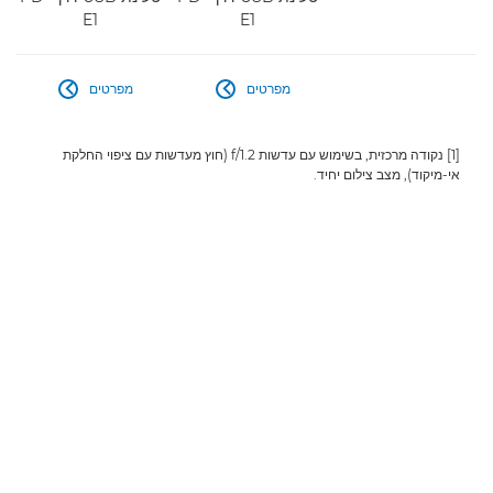
E1
E1
מפרטים
מפרטים


[1] נקודה מרכזית, בשימוש עם עדשות f/1.2 (חוץ מעדשות עם ציפוי החלקת
אי-מיקוד), מצב צילום יחיד.