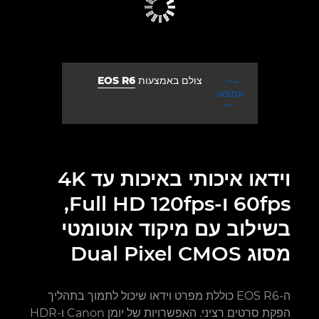
צולם באמצעות
EOS R6
צמצם
מהירות תריס
ISO



200
1/500
2.0
וידאו איכותי באיכות עד 4K
60fps ו-Full HD 120fps,
בשילוב עם מיקוד אוטומטי
מסוג Dual Pixel CMOS
ה-EOS R6 כוללת מפרט וידאו שיכול לתמוך בתהליך
הפקת סרטים רציני. האפשרויות של יומן Canon ו-HDR