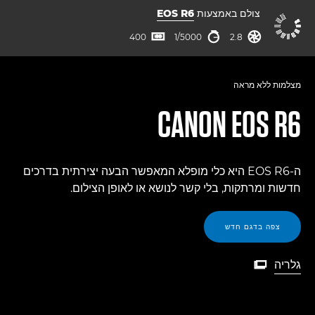
צולם באמצעות
EOS R6
צמצם
מהירות תריס
ISO



400
1/5000
2.8
מצלמות ללא מראה
CANON
EOS R6
ה-EOS R6 היא כלי מופלא המאפשר הבעה יצירתית בדרכים
חדשות ומרתקות, בלי קשר לנושא או לאופן הצילום.
צפה בדגם חדש
גלריה

גלריה