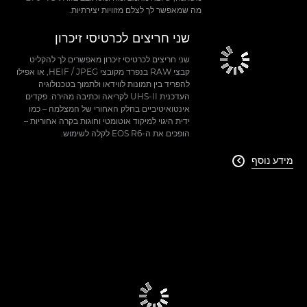
מה שמאפשר לך לצלם מזוויות יצירתיות.
שני חריצים לכרטיסי זיכרון
שני חריצים לכרטיסי זיכרון מאפשרים לך להקליט
קבצי RAW בנפרד מקובצי JPEG‏ / HEIF, או אפילו
להפריד בין תמונות לווידאו ולתמוך בטכנולוגיה
העדכנית UHS-II לקריאה וכתיבה מהירה. פקדים
אינטואיטיביים בחלק האחורי של המצלמה – כמו
ידית היגוי למיקוד אוטומטי וחוגות בקרה אחוריות –
הופכים את ה-EOS R6 לקלה לשימוש.
מידע נוסף
