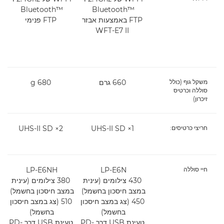
Bluetooth™‎
Bluetooth™‎
FTP באמצעות אבזר
FTP פנימי
WFT-E7 II
משקל גוף (כולל
660 גרם
680 g
סוללה וכרטיס
זיכרון)
חריצי כרטיסים:
1× UHS-II SD
2× UHS-II SD
חיי סוללה
LP-E6N
LP-E6NH
430 צילומים (עינית
380 צילומים (עינית
במצב חיסכון בחשמל)
במצב חיסכון בחשמל)
ב
450 (צג במצב חיסכון
510 (צג במצב חיסכון
בחשמל)
בחשמל)
ב
טעינת USB דרך PD-
טעינת USB דרך PD-