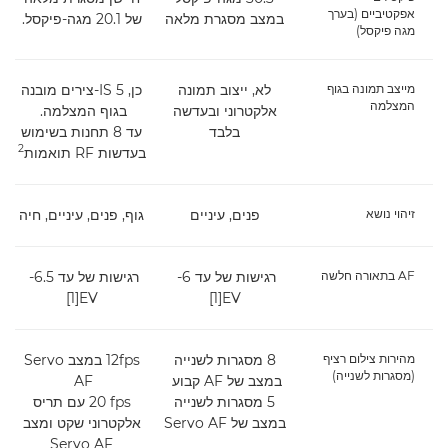
אפקטיביים (בערך
במצב מסגרת מלאה
של 20.1 מגה-פיקסל.
ש
מגה פיקסל)
מייצב תמונה בגוף
לא, ייצוב תמונה
כן, IS 5-צירים מובנה
המצלמה
אלקטרוני ובעדשה
בגוף המצלמה.
בלבד
עד 8 תחנות בשימוש
2
בעדשות RF תואמות
ב
זיהוי נושא
פנים, עיניים
גוף, פנים, עיניים, חיה
ג
AF בתאורה חלשה
רגישות של עד ‎ -6
רגישות של עד ‎ -6.5
EV‏[1]
EV‏[1]
מהירות צילום רציף
8 מסגרות לשנייה
12fps במצב Servo
(מסגרות לשנייה)
במצב של AF קבוע
AF
5 מסגרות לשנייה
‎20 fps עם תריס
במצב של Servo AF
אלקטרוני שקט ומצב
Servo AF‎