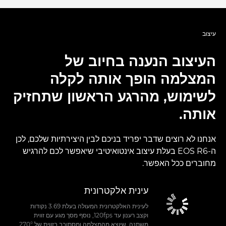
עיצוב
העיצוב הנענה בחיוב של
המצלמה הופך אותה לקלה
לשימוש, מהרגע הראשון שתחזיק
אותה.
אנחנו לא רוצים שדבר יפריד בניכם לבין היצירתיות שלכם, לכן
ה-EOS R6 בעלת עיצוב אינטואיטיבי שיאפשר לכם להרגיש
מחוברים ככל האפשר.
עינית אלקטרונית
לעינית האלקטרונית המעולה בעלת 3.69 נקודות
וקצב רענון עד 120fps, נוסף מסך מגע עם זווית
משתנה, שיוצא מהמצלמה ומסתובב בזווית של °‎270