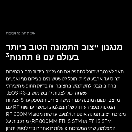
איכות תמונה ויציבות
מנגנון ייצוב התמונה הטוב ביותר
3
בעולם עם 8 תחנות
תאר לעצמך שתוכל להחזיק את המצלמה ביד ולצלם במהירות
תריס עד ארבע שניות, תוכל לטשטש מים בצילום נוף ואנשים
ברחוב מבלי להשתמש בחצובה. זה בדיוק החופש היצירתי
שאתה יכול לצפות לו בשימוש ב-EOS R6.
מייצב תמונה מובנה עם חמישה צירים המספק עד 8 עצירות
המגנות מפני רעידות של המצלמה. וכאשר עדשות RF עם
מערכת ייצוב תמונה אופטית (למעט עדשות מסוג RF 600MM
F11 IS STM או RF 800MM F11 IS STM) מורכבות על
המצלמה, שתי המערכות פועלות זו אחר זו כדי לספק יתרון