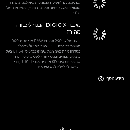
עם מנגנונים לחשיפה אוטומטית סימולטנית, מיקוד
אוטומטי ומעקב וייצוב תמונה. בנוסף, צמצם מכני של
‎12 fps.
מעבד DIGIC X הבנוי לעבודה
מהירה
צילום של עד 240 תמונות RAW או יותר מ-1,000
תמונות בפורמט JPEG במהירות של עד 12fps
בסדרה אחת באמצעות שימוש בכרטיס UHS-II בעל
ביצועים גבוהים ובנוסף חריץ לשני כרטיסי זיכרון
שתומך בכרטיסי SD מהירים מסוג UHS-II, כדי
לאפשר לך לצלם ללא הפרעות.
מידע נוסף
