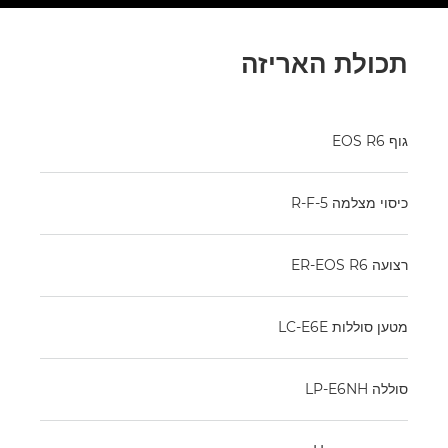
תכולת האריזה
גוף EOS R6
כיסוי מצלמה R-F-5
רצועה ER-EOS R6
מטען סוללות LC-E6E
סוללה LP-E6NH