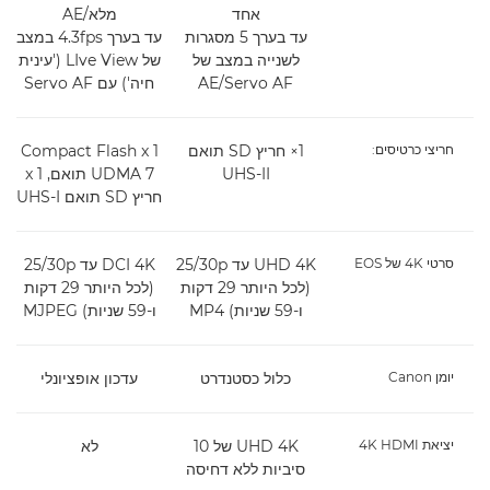
אחד
מלא/AE
עד בערך 5 מסגרות
עד בערך ‎4.3fps במצב
לשנייה במצב של
של LIve View ('עינית
Servo AF/‏AE
חיה') עם Servo AF
חריצי כרטיסים:
1× חריץ SD תואם
1 ‏x‏ Compact Flash
UHS-II
UDMA 7 תואם, ‏1 ‏x
חריץ SD תואם UHS-I
סרטי 4K של EOS
UHD 4K עד 25/30p
DCI 4K עד 25/30p
(לכל היותר 29 דקות
(לכל היותר 29 דקות
ו-59 שניות) MP4
ו-59 שניות) MJPEG
יומן Canon
כלול כסטנדרט
עדכון אופציונלי
יציאת 4K HDMI
UHD 4K של 10
לא
סיביות ללא דחיסה