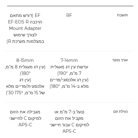
תושבת
RF
EF (דורש מתאם
הרכבה EF-EOS R
Mount Adapter
לצורך שימוש
במצלמות מערכת R)
אורך מוקד
7-14mm
8-15mm
14
עדשת עין דג מעגלית
(עין דג מעגלית 8 מ"מ,
7 מ"מ, 190°)
180°)
(עין דג אלכסוני/פריים
(עין דג
מלא ב-14 מ"מ, 180°)
אלכסונית/פריים מלא
של 15 מ"מ, 175º‏ 30')
נעילת זום
ננעל ב-7 מ"מ או
מגבילה את הזום
מקביל את הזום
למיקום C לחיישני
למיקום C עבור חיישני
APS-C
APS-C