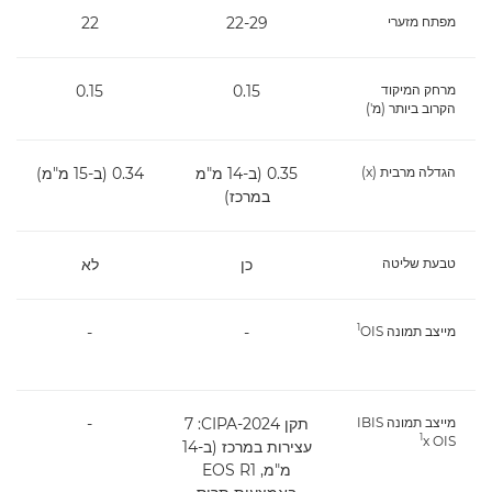
מפתח מזערי
22-29
22
מרחק המיקוד
0.15
0.15
הקרוב ביותר (מ')
הגדלה מרבית (x)
0.35 (ב-14 מ"מ
0.34 (ב-15 מ"מ)
במרכז)
טבעת שליטה
כן
לא
1
מייצב תמונה OIS‏
-
-
מייצב תמונה IBIS
תקן CIPA-2024: ‏7
-
1
x OIS‏
עצירות במרכז (ב-14
מ"מ, EOS R1