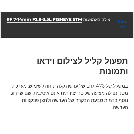
צולם באמצעות
RF 7-14mm F2.8-3.5L FISHEYE STM
צמצם
מהירות תריס
ISO



640
1/2000
f/11.0
תפעול קליל לצילום וידאו
ותמונות
במשקל של 476 גרם של עדשה קלה ונוחה לשימוש. מערכת
מסנן נפילה מציעה שליטה יצירתית אינטואיטיבית, שם שדרוג
נוסף בדמות טבעת הבקרה של העדשה ולחצן פונקציות
העדשה.