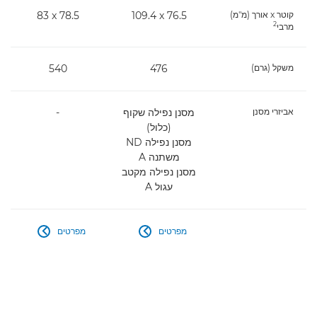
קוטר x אורך (מ"מ)
76.5 x‏ 109.4
78.5 x‏ 83
2
מרבי
משקל (גרם)
476
540
אביזרי מסנן
מסנן נפילה שקוף
-
(כלול)
מסנן נפילה ND
משתנה A
מסנן נפילה מקטב
עגול A
מפרטים
מפרטים

