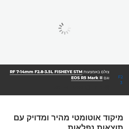
צולם באמצעות
RF 7-14mm F2.8-3.5L FISHEYE STM
וגם
EOS R5 Mark II
צמצם
מהירות תריס
ISO



500
1/2000
f/11.0
מיקוד אוטומטי מהיר ומדויק עם
תוצאות נפלאות