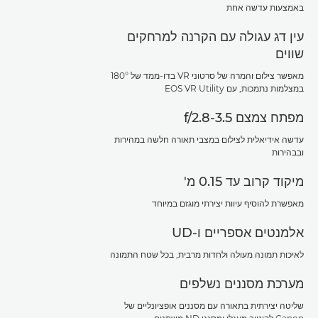
באמצעות עדשה אחת
עין דג עגולה עם הקרנה למרחקים
שווים
מאפשר צילום והמרה של סרטוני VR בדו-ממד של 180°
במצלמות נתמכות, עם EOS VR Utility
מפתח צמצם f/2.8-3.5
עדשה אידיאלית לצילום במצבי תאורה חלשה במהירות
ובבהירות
מיקוד קרוב עד 0.15 מ'
מאפשרת להוסיף עיוות יצירתי מוגזם במיוחד
אלמנטים אספריים ו-UD
לאיכות תמונה מעולה ולחדות מרבית, בכל שטח התמונה
מערכת מסננים נשלפים
שליטה יצירתית בתאורה עם מסננים אופציונליים של