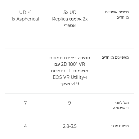
רכיבים אופטיים
5x UD,
‎1×‏ UD
מיוחדים
2x‏ אלמנט Replica
1x Aspherical
אספרי
מאפיינים מיוחדים
תמיכה ביצירת תמונות
-
2D 180° VR עם
מצלמות FF נתמכות
ו-EOS VR Utility
v1.9 ואילך
מס' להבי
9
7
דיאפרגמה
מפתח מרבי
2.8-3.5
4