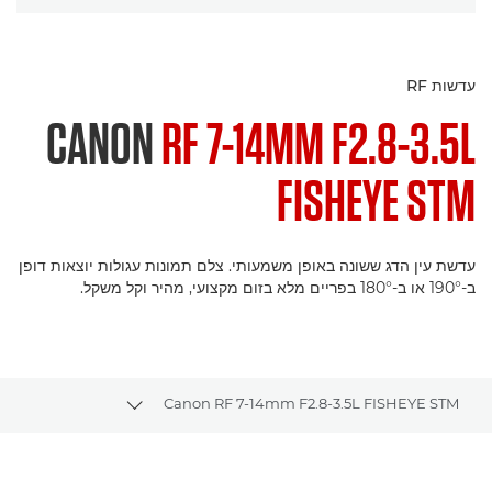
עדשות RF
CANON
RF 7-14MM F2.8-3.5L
FISHEYE STM
עדשת עין הדג ששונה באופן משמעותי. צלם תמונות עגולות יוצאות דופן
ב-190° או ב-180° בפריים מלא בזום מקצועי, מהיר וקל משקל.
Canon RF 7-14mm F2.8-3.5L FISHEYE STM
ggle breadcrumbs
סקירה