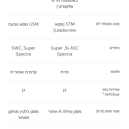
באמצעות תריס
אלקטרוני)
מנוע הפעלת AF
STM (מסוג
USM מסוג טבעת
Leadscrew)
ציפויים
3x ASC, ‏Super
SWC, Super
Spectra
Spectra
פלואור
חזית
קדמית ואחורית
עמידות בפני
כן
כן
3
אבק/לחות
קוטר מסנן (מ"מ)
מסנן נפילה A אחורי
מסנן ג'לטין מותקן
מאחור