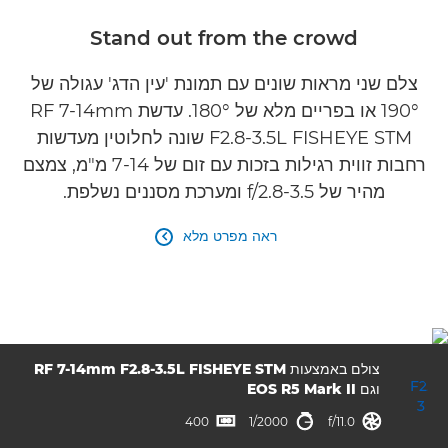
מפרטים
Stand out from the crowd
גלריה
צלם שני מראות שונים עם תמונת 'עין הדג' עגולה של
190° או בפריים מלא של 180°. עדשת RF 7-14mm
F2.8-3.5L FISHEYE STM שונה לחלוטין מעדשות
רחבות זווית רגילות בזכות עם זום של 7-14 מ"מ, צמצם
מהיר של f/2.8-3.5 ומערכת מסננים נשלפת.
ראה מפרט מלא

צולם באמצעות
RF 7-14mm F2.8-3.5L FISHEYE STM
וגם
EOS R5 Mark II
צמצם
מהירות תריס
ISO



400
1/2000
f/11.0