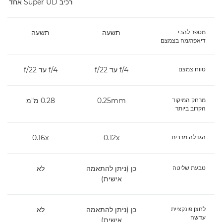
רכיב Super UD אחד
מספר להבי
תשעה
תשעה
דיאפרגמה בצמצם
טווח צמצם
f/4 עד f/22
f/4 עד f/22
מרחק המיקוד
0.25mm
0.28 מ"מ
הקרוב ביותר
הגדלה מרבית
0.12x
0.16x
טבעת שליטה
כן (ניתן להתאמה
לא
אישית)
לחצן פונקציית
כן (ניתן להתאמה
לא
עדשה
אישית)