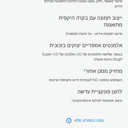
מיקוד משופר, חלק, שקט כמעט לחלוטין לתמונות סטילס
ווידאו.
ייצוב תמונה עם בקרה היקפית
מתואמת
מייצב תמונות ווידאו – עד פינות המסגרת.
אלמנטים אספריים יצוקים בזכוכית
בנוסף, שלושה אלמנטים של UD ואלמנט של Super UD
לקבלת איכות מעולה.
מחזיק מסנן אחורי
השתמש במסנני ND לעבודות וידאו וחשיפות ארוכות.
לחצן פונקציית עדשה
עיצוב ארגונומי לצילום אינסטינקטיבי.
צפה במפרט מלא
