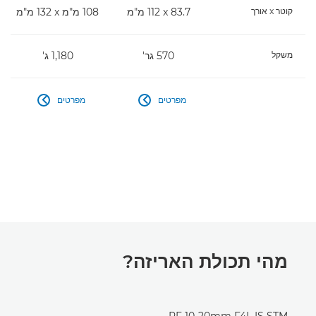
קוטר x אורך
83.7 x‏ 112 מ"מ
108 מ"מ x‏ 132 מ"מ
משקל
570 גר'
1,180 ג'
מפרטים
מפרטים


מהי תכולת האריזה?
RF 10-20mm F4L IS STM