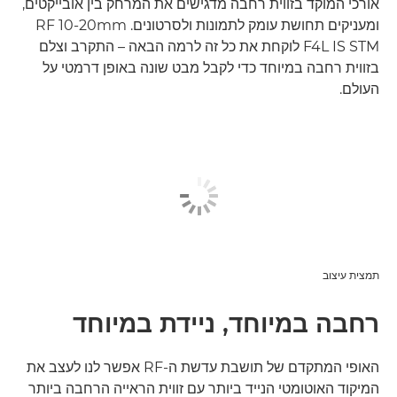
אורכי המוקד בזווית רחבה מדגישים את המרחק בין אובייקטים,
ומעניקים תחושת עומק לתמונות ולסרטונים. RF 10-20mm
F4L IS STM לוקחת את כל זה לרמה הבאה – התקרב וצלם
בזווית רחבה במיוחד כדי לקבל מבט שונה באופן דרמטי על
העולם.
תמצית עיצוב
רחבה במיוחד, ניידת במיוחד
האופי המתקדם של תושבת עדשת ה-RF אפשר לנו לעצב את
המיקוד האוטומטי הנייד ביותר עם זווית הראייה הרחבה ביותר