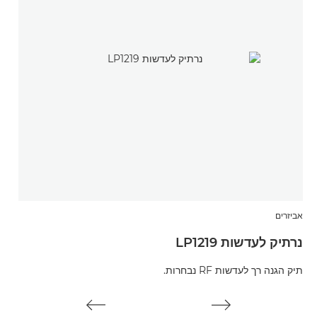
אביזרים
אביז
נרתיק לעדשות LP1219
מגן
תיק הגנה רך לעדשות RF נבחרות.
מגן על ע