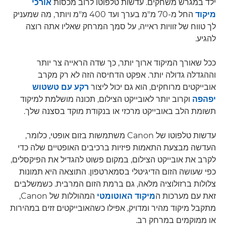
ילד במגרש משחקים. עדשות טלפוטו לרוב מכסות
אורכי
מיקוד
החל מ-70 מ"מ בערך ועד 400 מ"מ ויותר, מה שמעניק
לך טווח של זוויות ראייה, על סמך המרחק שאליו אתה רוצה
להגיע.
ככל שאורך המיקוד ארוך יותר, כך שדה הראייה צר יותר
וההגדלה גדולה יותר. אפקט הדחיסה הזה לא רק מקרב
אובייקטים מרוחקים, הוא גם יכול ליצור
רקע עם טשטוש
יפהפה
וקרוב יותר לאובייקט הצילום, תכונה מושלמת למיקוד
תשומת הלב באובייקט מרכזי או בנקודת מוקד בסצנה שלך.
עדשות טלפוטו של Canon משתמשות בזום אופטי, כלומר,
העדשה מבצעת התאמות פיזיות ברכיבים האופטיים שלה כדי
לקרב את אובייקט הצילום, במקום פשוט להגדיל את הפיקסלים,
כפי שעושה הזום הדיגיטלי בסמארטפון. התוצאה היא תמונות
צלולות ברזולוציה מלאה, גם ברמת הזום המרבית. כשמשלבים
זאת עם מערכות ה
מיקוד האוטומטי
המהוללות של Canon,
מתקבל מיקוד מהיר ומדויק, אפילו כשהאובייקטים זזים במהירות
או ממוקמים במרחק רב.