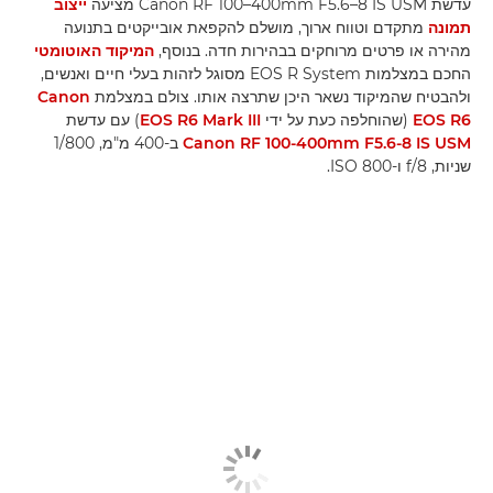
עדשת Canon RF 100–400mm F5.6–8 IS USM מציעה
ייצוב
תמונה
מתקדם וטווח ארוך, מושלם להקפאת אובייקטים בתנועה
מהירה או פרטים מרוחקים בבהירות חדה. בנוסף,
המיקוד האוטומטי
החכם במצלמות EOS R System מסוגל לזהות בעלי חיים ואנשים,
ולהבטיח שהמיקוד נשאר היכן שתרצה אותו. צולם במצלמת
Canon
EOS R6
(שהוחלפה כעת על ידי
EOS R6 Mark III
) עם עדשת
Canon RF 100-400mm F5.6-8 IS USM
ב-400 מ"מ, 1/800
שניות, f/8 ו-ISO 800.