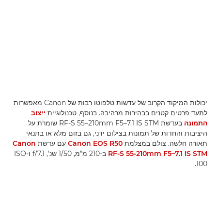
יכולות המיקוד הקרוב של עדשות טלפוטו רבות של Canon מאפשרות
לתעד פרטים קטנים בבהירות מרהיבה. בנוסף, טכנולוגיית
ייצוב
התמונה
בעדשת RF-S 55–210mm F5–7.1 IS STM שומרת על
היציבות והחדות של תמונות בצילום ידני, גם בזום מלא או בתנאי
תאורה חלשה. צולם במצלמת
Canon EOS R50
עם עדשת
Canon
RF-S 55-210mm F5–7.1 IS STM
ב-210 מ"מ, 1/50 שנ', f/7.1 ו-ISO
100.