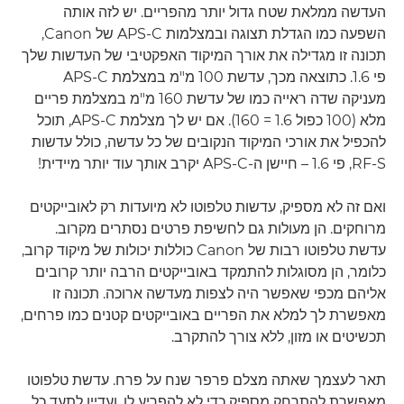
העדשה ממלאת שטח גדול יותר מהפריים. יש לזה אותה
השפעה כמו הגדלת תצוגה ובמצלמות APS-C של Canon,
תכונה זו מגדילה את אורך המיקוד האפקטיבי של העדשות שלך
פי 1.6. כתוצאה מכך, עדשת 100 מ"מ במצלמת APS-C
מעניקה שדה ראייה כמו של עדשת 160 מ"מ במצלמת פריים
מלא (100 כפול 1.6 = 160). אם יש לך מצלמת APS-C, תוכל
להכפיל את אורכי המיקוד הנקובים של כל עדשה, כולל עדשות
RF-S, פי 1.6 – חיישן ה-APS-C יקרב אותך עוד יותר מיידית!
ואם זה לא מספיק, עדשות טלפוטו לא מיועדות רק לאובייקטים
מרוחקים. הן מעולות גם לחשיפת פרטים נסתרים מקרוב.
עדשת טלפוטו רבות של Canon כוללות יכולות של מיקוד קרוב,
כלומר, הן מסוגלות להתמקד באובייקטים הרבה יותר קרובים
אליהם מכפי שאפשר היה לצפות מעדשה ארוכה. תכונה זו
מאפשרת לך למלא את הפריים באובייקטים קטנים כמו פרחים,
תכשיטים או מזון, ללא צורך להתקרב.
תאר לעצמך שאתה מצלם פרפר שנח על פרח. עדשת טלפוטו
מאפשרת להתרחק מספיק כדי לא להפריע לו, ועדיין לתעד כל