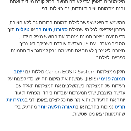
מילימטרים באופן נגדי לאותה תנועה. הכול קורה מיידית ואתה
נהנה מתמונות יציבות וחדות, גם בצילום ידני.
המשמעות היא שאפשר לצלם תמונות ברורות גם ללא חצובה,
פתרון אידיאלי לכל מי שמצלם
ספורט
,
חיות בר
או
טיולים
תוך
כדי תנועה. "ייצוב תמונה מנטרל את החשש מצילום ידני",
מסביר מארק. "עם IS, העדשה עובדת בשבילך. לא צריך
חצובה, לא צריך לעצור את הנשימה. "רק למסגר את התמונה
לפריים ולצלם."
חלק ממצלמות Canon EOS R System כוללות גם
ייצוב
תמונה פנימי
(IBIS), שמשנה את מיקום החיישן כדי לפצות על
רעידות של המצלמה. כשמשלבים את המצלמות האלה עם
עדשה מיוצבת, שתי המערכות עובדות ביחד ומפחיתות עוד
יותר את הרעידות. זה אומר שתוכל לצלם באופן ידני ב
מהירויות
תריס
נמוכות בהרבה או ב
תאורה חלשה יותר
מהרגיל, בלי
שהתמונות יצאו מטושטשות.