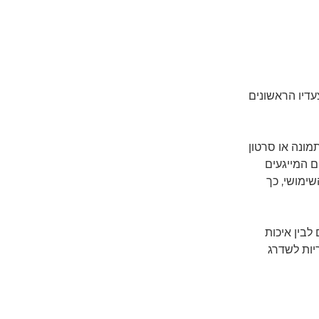
דיו הראשונים
מונה או סרטון
ם המייגעים
Creative (עזרה יצירתית) השימושי, כך
לבין איכות
יות לשדרג