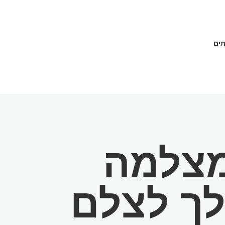
תים
מצלמה
לך לצלם