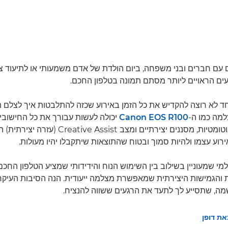
ם חברים ובני משפחה, ביום הולדת של אדם משמעותי או לתיעוד צע
ועים הראויים ליותר מסתם תמונה בטלפון החכם.
ד לא רוצה להקדיש את כל הזמן באירוע שכזה להתלבטות איך לצלם ת
למה כמו ה-
Canon EOS R100
יכולה לעשות עבורך את כל החישובי
בעזרת פונקציות אוטומטיות, מסננים יצירתיים ומצב  Assist
וע עצמו ולהיות סמוך ובטוח שהתוצאות שיתקבלו יהיו מעולות.
 למי שמעוניין בשילוב בין השימוש הנוח והידידותי שמציע הטלפון החכם 
והגמישות היצירתית שמאפשרת מצלמה ייעודית. הנה הסיבות העיקר
ה, שתסייע לך לתעד את הרגעים ששווה להנציח.
את דופן