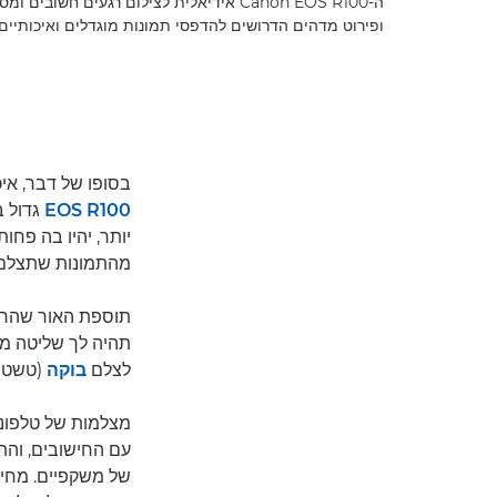
ה-Canon EOS R100 אידיאלית לצילום רגעים חש
ופירוט מדהים הדרושים להדפסי תמונות מוגדלים ואיכותיים. © Gary Morrisroe
בסופו של דבר, אי
EOS R100
גדול ב
יותר, יהיו בה פחו
מהתמונות שתצלם.
תוספת האור שהחי
תהיה לך שליטה מ
לצלם
בוקה
(טשטוש
מצלמות של טלפוני
עם החישובים, והתו
של משקפיים. מחית