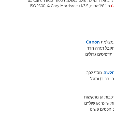
החיישן המוגדל מאפשר צילום טוב יותר בתאורה נמוכה. צולם במצלמת Canon EOS R100 עם
C
ב-1/64 שניות, f/3.5 ו-ISO 1600. ‎© Gary Morrisroe
Canon
תקבל תהיה חדה
 תדפיסים גדולים
חלשה
. נוסף לכך,
 ברור) ותוכל
רכבות הן מתקשות
ת שיער או שוליים
ם חכמים פשוט