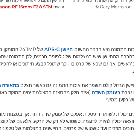
ובים ומספקת בדיוק את אותה רזולוציה חדה
‎
עדשת
anon RF 16mm F2.8 STM
כות התמונה היא הדבר החשוב.
חיישן APS-C
של 24.1MP המותקן במצלמת
הרבה מהחיישן שיש במצלמות של טלפונים חכמים, לכן התמונה שת
ת 'רעשים' אך גם שפע של פרטים – כך שתוכל לבצע חיתוכים או להפיק
ישן הגדול קולט תשפר את איכות התמונה גם כאשר תצלם
בתאורה 
וגברת
בעומק השדה
(איזה חלק מהסצנה המצולמת יהיה ממוקד באופן
 רקע) ממשי.
ם יכולות לשחזר דיגיטלית אפקט של עומק שדה רדוד, אך בסצנות מו
צאה יכולה להיות, לדוגמה, טשטוש לא רק של הרקע, אלא גם של קווצו
וכים מוזרים ועד טשטוש של פרטים, החיישנים במצלמות של טלפוני