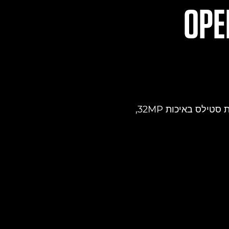
OPE
EOS C50 כוללת חיישן מסגרת מלאה של 7K עם הקלטת Open Gate RAW, תמונות סטילס באיכות 32MP,