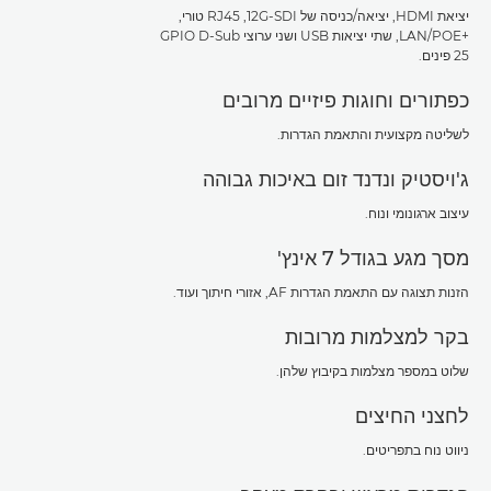
יציאת HDMI, יציאה/כניסה של 12G-SDI, ‏RJ45 טורי,
‏LAN/POE+‎, שתי יציאות USB ושני ערוצי GPIO D-Sub
כפתורים וחוגות פיזיים מרובים
לשליטה מקצועית והתאמת הגדרות.
ג'ויסטיק ונדנד זום באיכות גבוהה
עיצוב ארגונומי ונוח.
מסך מגע בגודל 7 אינץ'
הזנות תצוגה עם התאמת הגדרות AF, אזורי חיתוך ועוד.
בקר למצלמות מרובות
שלוט במספר מצלמות בקיבוץ שלהן.
לחצני החיצים
ניווט נוח בתפריטים.