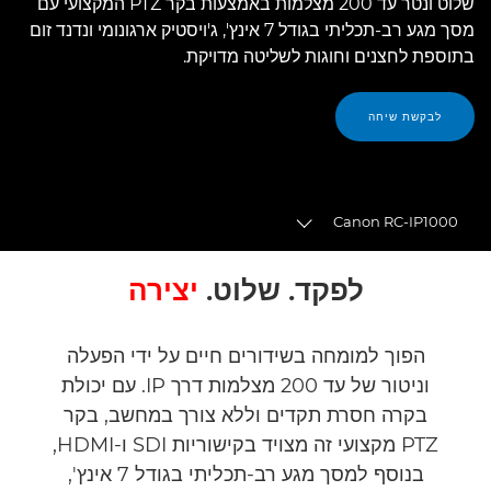
שלוט ונטר עד 200 מצלמות באמצעות בקר PTZ המקצועי עם
מסך מגע רב-תכליתי בגודל 7 אינץ', ג'ויסטיק ארגונומי ונדנד זום
בתוספת לחצנים וחוגות לשליטה מדויקת.
לבקשת שיחה
Canon RC-IP1000
Toggle breadcrumbs
סקירה
לפקד. שלוט.
יצירה
מפרטים
הפוך למומחה בשידורים חיים על ידי הפעלה
וניטור של עד 200 מצלמות דרך IP. עם יכולת
בקרה חסרת תקדים וללא צורך במחשב, בקר
PTZ מקצועי זה מצויד בקישוריות SDI ו-HDMI,
בנוסף למסך מגע רב-תכליתי בגודל 7 אינץ',