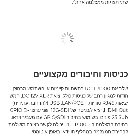
2
שתי תצוגות ממצלמה אחת
.
כניסות וחיבורים מקצועיים
שלב את RC-IP1000 בתשתיות קיימות או השתמש מרחוק
הודות למגוון רחב של כניסות כולל יציאת DC 12V XLR, חמש
יציאות RJ45 טוריות, LAN/POE+‎,‏ USB (להרחבה עתידית),
HDMI Out, יציאה/כניסה של 12G-SDI ושני ערוצי GPIO D-
Sub‏ 25 פינים. בשימוש בחיבור GPIO/SDI עם מעביר וידאו,
בחירת המצלמה ב-RC-IP1000 יכולה לקשר בצורה מושלמת
לבחירת המצלמה במחליף הווידאו באופן אוטומטי.