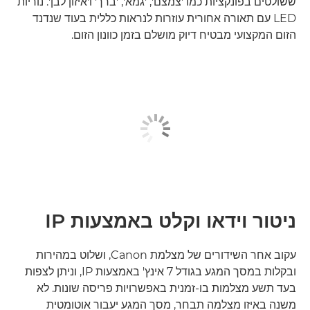
ששולטים בפונקציות כמו 'צמצם', 'גמא', 'ברך' ו'איזון לבן'. נוריות
LED עם תאורה אחורית עוזרות לנראות כללית בעוד שנדנד
הזום המקצועי מבטיח דיוק מושלם בזמן כוונון הזום.
ניטור וידאו וקלט באמצעות IP
עקוב אחר השידורים של מצלמת Canon, ושלוט במהירות
ובקלות במסך המגע בגודל 7 אינץ' באמצעות IP, וניתן לצפות
בעד תשע מצלמות בו-זמנית באפשרויות פריסה שונות. לא
משנה באיזו מצלמה תבחר, מסך המגע יעבור אוטומטית