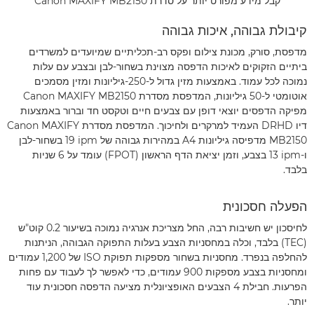
קבל מידע מפורט יותר על סדרת Canon MAXIFY MB2150
קיבולת גבוהה, איכות גבוהה
מדפסת, סורק, מכונת צילום ופקס רב-תכליתיים שמיועדים למשרדים
ביתיים הזקוקים לאיכות הדפסה מצוינת בשחור-לבן ובצבע עם עלות
נמוכה לכל עמוד. באמצעות מזין גדול ל-250-גיליונות ומזין מסמכים
אוטומטי ל-50 גיליונות, המדפסת מסדרת Canon MAXIFY MB2150
מפיקה הדפסים יוצאי דופן עם צבעים חיים וטקסט חד וברור באמצעות
דיו DRHD העמיד למרקרים ולחיכוך. המדפסת מסדרת Canon MAXIFY
MB2150 מדפיסה גיליונות A4 במהירות גבוהה של ‎19 ipm בשחור-לבן
ו-‎13 ipm בצבע, וזמן יציאת הדף הראשון (FPOT) עומד על 6 שניות
בלבד.
הפעלה חסכונית
לחיסכון יש חשיבות רבה, החל מצריכת אנרגיה נמוכה בשיעור 0.2 קוט"ש
(TEC) בלבד, וכלה במחסניות הצבע בעלות התפוקה הגבוהה, הניתנות
להחלפה בנפרד. מחסניות בשחור מספקות תפוקת ISO של 1,200 עמודים
ומחסניות בצבע מספקות 900 עמודים, כדי לאפשר לך לעבוד עם פחות
הפרעות. חבילת 4 הצבעים האופציונלית מציעה הדפסה חסכונית עוד
יותר.