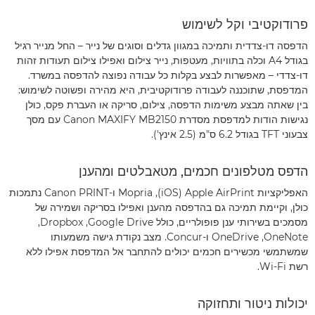
פרודוקטיבי וקל לשימוש
הדפסה דו-צדדית ותמיכה במגוון גדלים וסוגים של נייר – החל מנייר רגיל
בגודל A4 וכלה בתוויות, מעטפות, נייר צילום ואפילו צילום תעודות זהות
דו-צדדי – מאפשרות לבצע בקלות כל עבודה נפוצה להדפסה במשרד.
המדפסת, שתוכננה לעבודה פרודוקטיבית, היא מהירה ופשוטה לשימוש:
בין שאתה מבצע משימות הדפסה, צילום, סריקה או העברת פקס, כולן
נגישות הודות למדפסת מסדרת Canon MAXIFY MB2150 עם מסך
צבעוני TFT בגודל 6.2 ס"מ (2.5 אינץ').
הדפס מטלפונים חכמים, מטאבלטים ומהענן
האפליקציות Apple AirPrint ‏(iOS), ‏Mopria ו-Canon PRINT נתמכות
כולן, וקיימת תמיכה גם בהדפסה מהענן ואפילו בסריקה ושמירה של
מסמכים בשירותי ענן פופולריים, כולל Google Drive‏, Dropbox,‏
OneNote‏, OneDrive ו-Concur. מצב נקודת גישה משמעותו
שמשתמשי מכשירים חכמים יכולים להתחבר אל המדפסת אפילו ללא
רשת Wi-Fi.
יכולות ניטור ותחזוקה