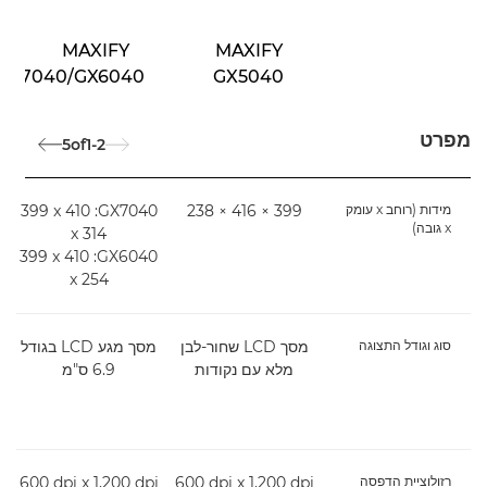
MAXIFY
MAXIFY
GX7040/GX6040
GX5040
מפרט
5
of
1-2
מידות (רוחב x עומק
399 × 416 × 238
GX7040:‏ ‎399 x 410
x גובה)
x 314
GX6040:‏ ‎399 x 410
x 254
סוג וגודל התצוגה
מסך LCD שחור-לבן
מסך מגע LCD בגודל
מלא עם נקודות
6.9 ס"מ
רזולוציית הדפסה
‎600 dpi x 1,200 dpi
‎600 dpi x 1,200 dpi
i