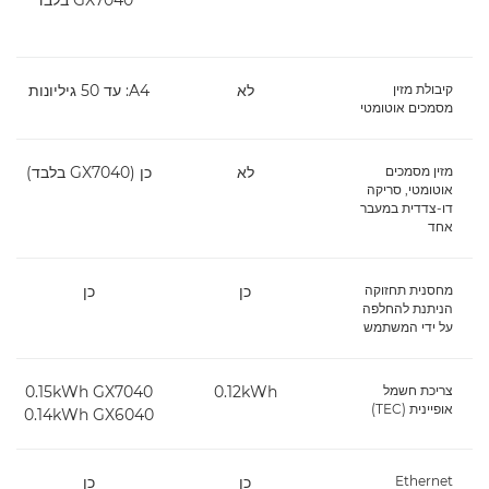
קיבולת מזין
לא
A4: עד 50 גיליונות
מסמכים אוטומטי
מזין מסמכים
לא
כן ‏(GX7040 בלבד)
אוטומטי, סריקה
דו-צדדית במעבר
אחד
מחסנית תחזוקה
כן
כן
הניתנת להחלפה
על ידי המשתמש
צריכת חשמל
0.12kWh
GX7040‏ 0.15kWh
אופיינית (TEC)
GX6040‏ 0.14kWh
Ethernet
כן
כן