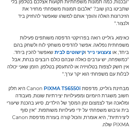
"ובכנות, כמה תמונות משפחתיות תקועות אצלכם בטלפון בלי
שתביטו בהן שוב? "אלבום תמונות משפחתי מחזיר את
הזיכרונות האלה והופך אותם למשהו שאפשר להחזיק ביד
ולנצור."
כאימא, ג'ולייט רואה בפרויקטי הדפסה משותפים פעילות
משפחתית נפלאה. אפשר להדפיס משחקי לוח ולשחק בהם
ביחד, או
צעצועי נייר
ו
קישוטים לבית
שאפשר להכין ביחד.
"כמשפחה, יש ערבים כאלה שבהם כולם רובצים בנחת, אבל
אין חשק לצפות בטלוויזיה או להתעסק בטלפון. הזמן שאני יכולה
לבלות עם משפחתי הוא יקר ערך."
מבחינת ג'ולייט, מדפסת Canon
PIXMA TS6550i
היא חלק
חשוב משגרת היומיום ומפעילויות יצירתיות שונות, מעבודה
ומלאכה ועד לצמצום זמן המסך של הילדים, סיוע בהכנת שיעורי
בית וגיבוש משפחתי על ידי פעילויות משותפות. "אין סוף
ליצירתיות", היא אומרת, והכול קורה בעזרת מדפסת Canon
PIXMA שלה.