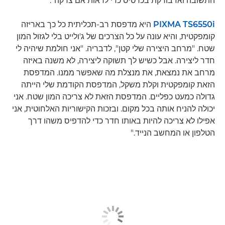
התשובה ואז בודקת בכרטיס כדי לראות אם צדקה".
PIXMA TS6550i
היא מדפסת רב-תכליתית כל כך באריזה
קומפקטית, והיא עונה על כל הצרכים של ג'ולייט בלי לגזול המון
שטח. "מרחב היצירה שלי קטן", לדבריה. "אני חולמת שיהיה לי
חדר ליצירה. אבל כשיש לך תשוקה ליצירה, לא משנה באיזה
מרחב את נמצאת, את מנצלת מה שאפשר ממנו. המדפסת
הזאת קומפקטית וקלת משקל, המדפסת הקודמת שלי הייתה
גדולה כמעט כפליים. המדפסת הזאת לא צריכה המון שטח. אני
יכולה להניח אותה בכל מקום. ובזכות הקישוריות האלחוטית, אני
אפילו לא צריכה להיות באותו חדר כדי להדפיס משהו דרך
הטלפון או המחשב הנייד."