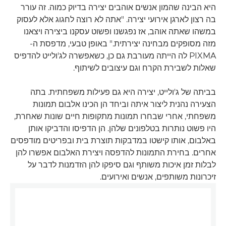
היא הבינה שהמון אנשים אוהבים יצירה בדיוק כמוה. זה עורר
בה רצון לארגן אירועי יצירה. "אתה לא רוצה לחגוג אלא לעסוק
במשהו שאתה אוהב, אז נפגשנו ופשוט עסקנו ביצירה ויצאנו
מזה מסופקים מבחינה יצירתית." באופן טבעי, מדפסת ה-
PIXMA לה הייתה מעורבת גם כן, כשאפשרה לג'ולייט להדפיס
שאלות לשבירת הקרח וגם עיצובים לשיתוף.
בביתה של ג'ולייט, יצירה היא גם פעילות משפחתית. בתה
הצעירה נהנית ליצור איתה וביחד הן הכינו אלבום תמונות
משפחתי, אחרי שבחרו תמונות מתקופות חיים שונות שאחרת,
היו פשוט נותרות בטלפונים שלהן. הן הדפיסו והדביקו אותן
באלבום, אותו קישטו במדבקות תוצרת בית ובפריטים מודפסים
אחרים. בחירת התמונות להדפסה ויצירת האלבום אפשרו להן
לבלות זמן איכות משותף וגם סיפקו להן הזדמנות לדבר על
זיכרונות משותפים, אנשים ואירועים.