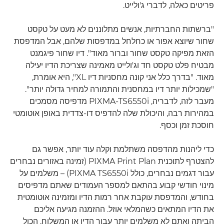
פריטים כאלה, לדברי ג'ולייט.
"ברשתות החברתיות, אנשים מתלוננים לא מעט על טקסט
שחור שיוצא אפור או כחלחל במדפסות שלהם, אבל המדפסת
הזאת מפיקה טקסט שחור וברור מאוד". דיו שחור פיגמנט
מבטיח פלט טקסט חד וג'ולייט מאמינה שצריכת הדיו יעילה
מאוד. "בדרך כלל אני קונה מחסניות דיו XL", היא אומרת,
"שמכילות יותר דיו במחסנית והתמורה למחיר גדולה יותר".
מעבר לזה, לדבריה, PIXMA-TS6550i מדפיסה מסמכים
במהירות רבה, והיכולת שלה להדפיס דו-צדדית באופן אוטומטי
חוסכת זמן וכסף.
כדי ליהנות מהדפסה משתלמת וקלה עוד יותר, אפשר גם
להצטרף לתוכנית PIXMA Print Plan (זמינה באזורים נבחרים
עבור דגמים נבחרים, כולל PIXMA TS6550i) – משלמים על
מינוי חודשי קבוע בהתאם למספר העמודים שאתם מדפיסים
בחודש, והמדפסת עוקבת אחר רמות הדיו ומזמינה אוטומטית
את הדיו המתאים כשהמלאי אוזל. ההזמנה מגיעה אליכם
הביתה ואתם לא משלמים יותר עבור הדיו או המשלוח, הכול