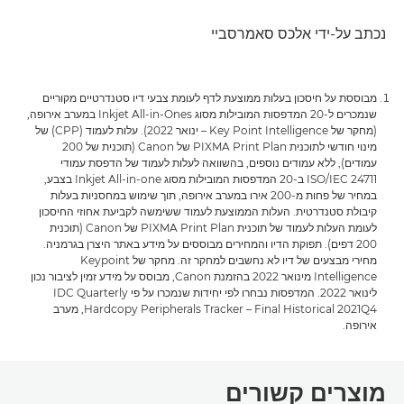
נכתב על-ידי אלכס סאמרסביי
מבוססת על חיסכון בעלות ממוצעת לדף לעומת צבעי דיו סטנדרטיים מקוריים
שנמכרים ל-20 המדפסות המובילות מסוג Inkjet All-in-Ones במערב אירופה,
(מחקר של Key Point Intelligence – ינואר 2022). עלות לעמוד (CPP) של
מינוי חודשי לתוכנית PIXMA Print Plan של Canon (תוכנית של 200
עמודים), ללא עמודים נוספים, בהשוואה לעלות לעמוד של הדפסת עמודי
ISO/IEC 24711 ב-20 המדפסות המובילות מסוג Inkjet All-in-one בצבע,
במחיר של פחות מ-200 אירו במערב אירופה, תוך שימוש במחסניות בעלות
קיבולת סטנדרטית. העלות הממוצעת לעמוד ששימשה לקביעת אחוזי החיסכון
לעומת העלות לעמוד של תוכנית PIXMA Print Plan של Canon (תוכנית
200 דפים). תפוקת הדיו והמחירים מבוססים על מידע באתר היצרן בגרמניה.
מחירי מבצעים של דיו לא נחשבים למחקר זה. מחקר של Keypoint
Intelligence מינואר 2022 בהזמנת Canon, מבוסס על מידע זמין לציבור נכון
לינואר 2022. המדפסות נבחרו לפי יחידות שנמכרו על פי IDC Quarterly
Hardcopy Peripherals Tracker – Final Historical 2021Q4, מערב
אירופה.
מוצרים קשורים