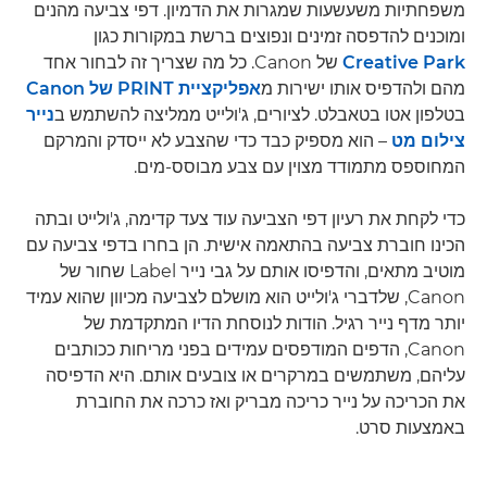
משפחתיות משעשעות שמגרות את הדמיון. דפי צביעה מהנים
ומוכנים להדפסה זמינים ונפוצים ברשת במקורות כגון
Creative Park
של Canon. כל מה שצריך זה לבחור אחד
מהם ולהדפיס אותו ישירות מ
אפליקציית PRINT של Canon
בטלפון אטו בטאבלט. לציורים, ג'ולייט ממליצה להשתמש ב
נייר
צילום מט
– הוא מספיק כבד כדי שהצבע לא ייסדק והמרקם
המחוספס מתמודד מצוין עם צבע מבוסס-מים.
כדי לקחת את רעיון דפי הצביעה עוד צעד קדימה, ג'ולייט ובתה
הכינו חוברת צביעה בהתאמה אישית. הן בחרו בדפי צביעה עם
מוטיב מתאים, והדפיסו אותם על גבי נייר Label שחור של
Canon, שלדברי ג'ולייט הוא מושלם לצביעה מכיוון שהוא עמיד
יותר מדף נייר רגיל. הודות לנוסחת הדיו המתקדמת של
Canon, הדפים המודפסים עמידים בפני מריחות ככותבים
עליהם, משתמשים במרקרים או צובעים אותם. היא הדפיסה
את הכריכה על נייר כריכה מבריק ואז כרכה את החוברת
באמצעות סרט.