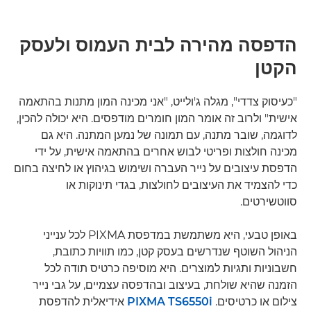
הדפסה מהירה לבית העמוס ולעסק
הקטן
"כעיסוק צדדי", מגלה ג'ולייט, "אני מכינה המון מתנות בהתאמה
אישית" ולרוב זה אומר המון חומרים מודפסים. היא יכולה להכין,
לדוגמה, שובר מתנה, עם תמונה של נמען המתנה. היא גם
מכינה חולצות ופריטי לבוש אחרים בהתאמה אישית, על ידי
הדפסת עיצובים על נייר העברה ושימוש בגיהוץ או לחיצה בחום
כדי להצמיד את העיצובים לחולצות, בגדי תינוקות או
סווטשירטים.
באופן טבעי, היא משתמשת במדפסת PIXMA לכל ענייני
הניהול השוטף שנדרשים בעסק קטן, כמו תוויות כתובת,
חשבוניות ותגיות למוצרים. היא מוסיפה כרטיס תודה לכל
הזמנה שהיא שולחת, בעיצוב ובהדפסה עצמיים, על גבי נייר
צילום או כרטיסים.
PIXMA TS6550i
אידיאלית להדפסת