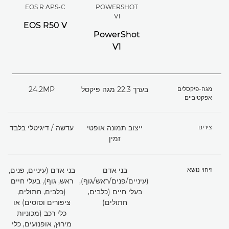
EOS R APS-C
POWERSHOT
V1
EOS R50 V
PowerShot
V1
מגה-פיקסלים
בערך 22.3 מגה פיקסל
24.2MP
אפקטיביים
צירים
ייצוב תמונה אופטי
עדשה / דיגיטלי בלבד
זמין
זיהוי נושא
בני אדם
בני אדם (עיניים, פנים,
(עיניים/פנים/ראש/גוף),
ראש, גוף), בעלי חיים
בעלי חיים (כלבים,
(כלבים, חתולים,
חתולים)
ציפורים וסוסים) או
כלי רכב (מכוניות
מירוץ, אופנועים, כלי