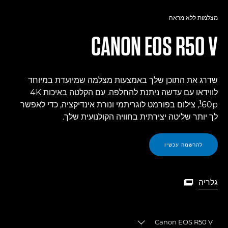
מצלמות ללא מראה
CANON
EOS R50 V
שדרג את התוכן שלך באמצעות מצלמה שמיועדת במיוחד
לווידאו עם עדשה ניתנת להחלפה. עם הקלטה באיכות 4K
60p
, צילום בפורמט לוגריתמי ונורת אינדיקציה, כדי לאפשר
לך יותר שליטה יצירתית בחוויה הקולנועית שלך.
להרשמה עכשיו
גלריה

גלריה
Canon EOS R50 V
Toggle breadcrumbs