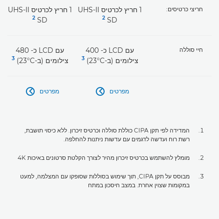
חריצי כרטיסים:
1 חריץ לכרטיס UHS-II
1 חריץ לכרטיס UHS-II
2
2
SD ‏
SD ‏
חיי סוללה
עם LCD כ- 400
עם LCD כ- 480
3
3
צילומים (ב-23°C)
צילומים (ב-23°C)
מפרטים
מפרטים


המדידה לפי תקן CIPA כוללת סוללה וכרטיס זיכרון. ללא כיסוי תושבת,
רשת רוח ועדשה לדגמים עם עדשות ניתנות להחלפה.
מומלץ להשתמש בכרטיס זיכרון מהיר לצורך הקלטת סרטונים באיכות 4K
מבוסס על תקן CIPA, תוך שימוש בסוללות שסופקו עם המצלמה, למעט
במקומות שצוין אחרת. במצב חיסכון במתח