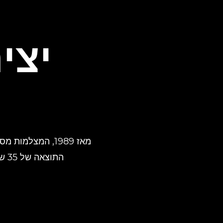
יצי
התוצאה של 35 שנות אבולוציה, היא EOS R1 עם הפנים לעתיד כמצלמת ה-EOS הייצוגית שלנו.