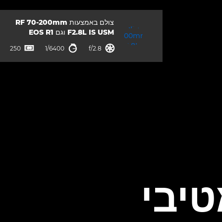
צולם באמצעות
RF 70-200mm
F2.8L IS USM
וגם
EOS R1
צמצם
מהירות תריס
ISO



250
1/6400
f/2.8
טיבי