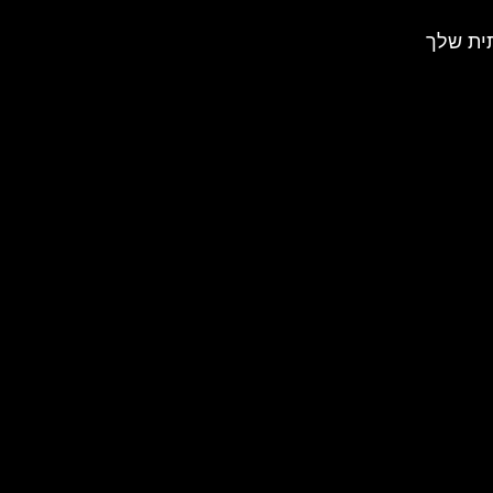
תית שלך
אה