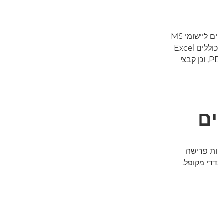
גישה לקבצים והדפסתם בצורה חלקה עם תוספים ליישומי MS
Office כמו PowerPoint ו-Excel. הפורמטים כוללים Excel
(.xls), ‏Word (.doc), ‏PowerPoint (.ppt) ו-PDF, וכן קבצי
ים
MS O עם אפשרויות פרישה
דדי מקופל.