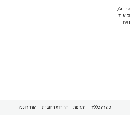
קבל תצוגה מלאה של פעולות ההדפסה עם Accounting Manager,
 אותן
ים,
סקירה כללית
יתרונות
להורדת החוברת
הורד תוכנה