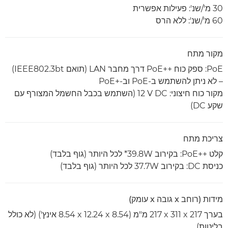
30 מ'/שנ': פעילות אפשרית
60 מ'/שנ': ללא הרס
מקור מתח
PoE: ספק כוח PoE++‎ דרך מחבר LAN (תואם IEEE802.3bt)
– לא ניתן להשתמש ב-PoE וב-PoE+‎
מקור כוח חיצוני: ‎12 V DC (השתמש בכבל החשמל המצורף עם
שקע DC)
צריכת מתח
קלט PoE++‎: בקירוב 39.8W* לכל היותר (גוף בלבד)
כניסת DC: בקירוב 37.7W לכל היותר (גוף בלבד)
מידות (רוחב x גובה x עומק)
בערך ‎217 x 311 x 217 מ"מ (‎8.54 x 12.24 x 8.54 אינץ') (לא כולל
בליטות)