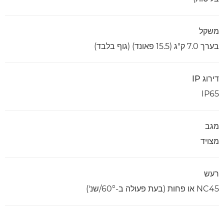
משקל
בערך 7.0 ק"ג (15.5 פאונד) (גוף בלבד)
דירוג IP
IP65
מגב
מצויד
רעש
NC45 או פחות (בעת פעולה ב-60°/שנ')