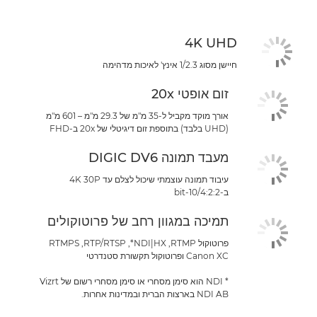
4K UHD
חיישן מסוג 1/2.3 אינץ' לאיכות מדהימה
זום אופטי 20x
אורך מוקד מקביל ל-35 מ"מ של 29.3 מ"מ – 601 מ"מ
(UHD בלבד) בתוספת זום דיגיטלי של 20x ב-FHD
מעבד תמונה DIGIC DV6
עיבוד תמונה עוצמתי שיכול לצלם עד 4K 30P
ב-4:2:2‏/10-bit
תמיכה במגוון רחב של פרוטוקולים
פרוטוקול RTMP‏, NDI|HX‏*, RTP/RTSP‏, RTMPS
Canon XC ופרוטוקול תקשורת סטנדרטי
* NDI הוא סימן מסחרי או סימן מסחרי רשום של Vizrt
NDI AB בארצות הברית ובמדינות אחרות.