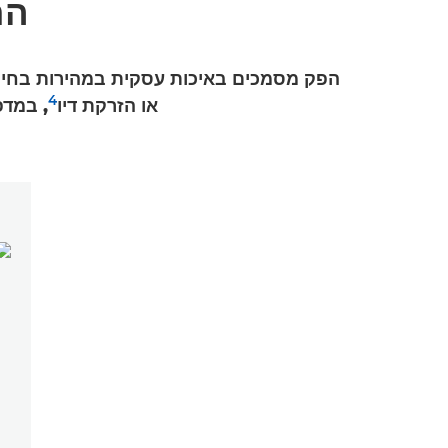
הח
4
או הזרקת דיו
, במדפסות MegaTank להדפסה אמינה בהיקפי