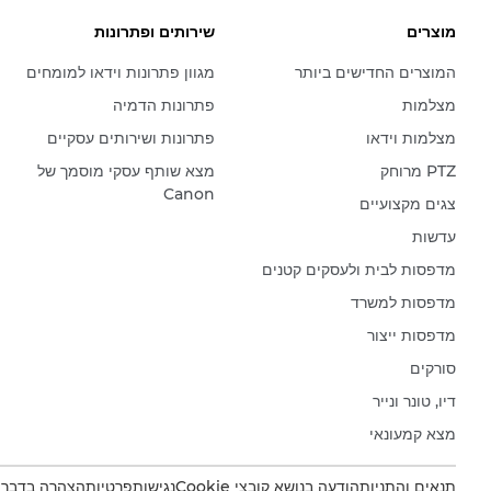
מוצרים
שירותים ופתרונות
המוצרים החדישים ביותר
מגוון פתרונות וידאו למומחים
מצלמות
פתרונות הדמיה
מצלמות וידאו
פתרונות ושירותים עסקיים
PTZ מרוחק
מצא שותף עסקי מוסמך של
Canon
צגים מקצועיים
עדשות
מדפסות לבית ולעסקים קטנים
מדפסות למשרד
מדפסות ייצור
סורקים
דיו, טונר ונייר
מצא קמעונאי
תנאים והתניות
הודעה בנושא קובצי Cookie
נגישות
פרטיות
הצהרה בדבר עב