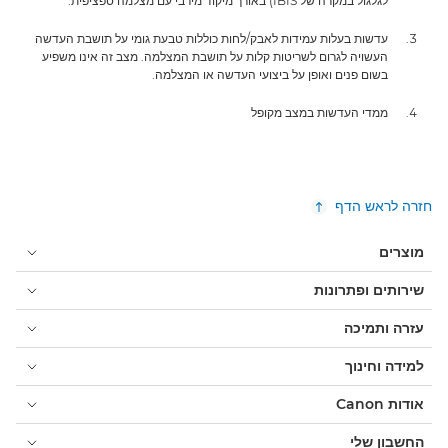
לגלגול במקרה של IBIS) באורך מיקוד מירבי עם מצלמה ספציפית.
עדשות בעלות עמידות לאבק/לחות כוללות טבעת גומי על תושבת העדשה
העשויה לגרום לשריטות קלות על תושבת המצלמה. מצב זה אינו משפיע
בשום פנים ואופן על ביצועי העדשה או המצלמה.
ממדי העדשות במצב מקופל
חזרה לראש הדף
מוצרים
שירותים ופתרונות
עזרה ותמיכה
למידה וחינוך
אודות Canon
החשבון שלי