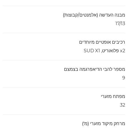
מבנה העדשה (אלמנטים/קבוצות)
17/13
רכיבים אופטיים מיוחדים
2‏x ‏פלואוריט,‏ 1‏X‏ SUD
מספר להבי הדיאפרגמה בצמצם
9
מפתח מזערי
32
מרחק מיקוד מזערי (מ')