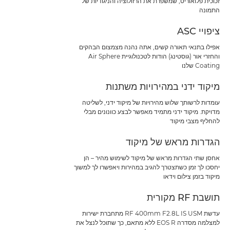
זכוכית פלואוריט, שמשפרת את הרזולוציה והניגודיות של
התמונה
ציפויי ASC
אפילו בתנאי תאורה קשים, אתה נהנה מצמצום הבהקים
והחזרי אור (גוסטינג) הודות לטכנולוגיית Air Sphere
Coating שלנו
מיקוד ידני במהירויות משתנות
עומדות לרשותך שלוש מהירויות של מיקוד ידני, לשליטה
מדויקת. מיקוד ידני מתמיד מאפשר לבצע כוונונים מבלי
להחליף מצבי מיקוד
הגדרות מראש של מיקוד
אחסן שתי הגדרות מראש של מיקוד לשימוש מהיר – הן
יחסכו לך זמן כשתצטרך להגיב במהירות ויאפשרו לך למשוך
מיקוד בזמן צילום וידאו
תושבת RF מקורית
עדשת RF 400mm F2.8L IS USM מתחברת ישירות
למצלמה מסדרה EOS R ללא מתאם, כך שתוכל לנצל את