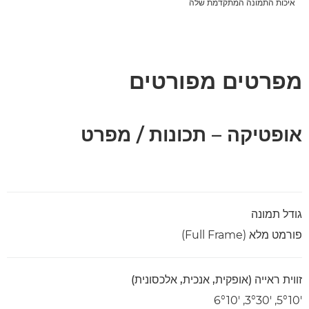
איכות התמונה המתקדמת שלה
מפרטים מפורטים
אופטיקה – תכונות / מפרט
גודל תמונה
פורמט מלא (Full Frame)
זווית ראייה (אופקית, אנכית, אלכסונית)
‎5°10'‎,‏ ‎3°30'‎,‏ ‎6°10'‎