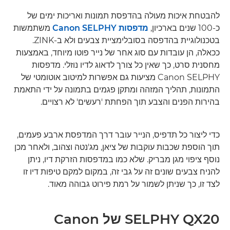
להבטחת איכות מעולה בהדפסת תמונות ואריכות ימים של
כ-100 שנים בארכיון,
מדפסות Canon SELPHY
משתמשות
בטכנולוגיית בהדפסה בסובלימציית צבעים ולא ב-ZINK.
ככאלה, הן עובדות עם סוג אחר של נייר פוטו מיוחד, באמצעות
מחסנית סרט, כך שאין כל צורך לדאוג לדיו נוזלי. מדפסות
Canon SELPHY מציעות גם אפשרות למיטוב אוטומטי של
התמונות, תהליך המזהה ומתקן פגמים בתמונה על ידי התאמת
בהירות הפנים והצבע תוך הפחתת 'רעשים' לא רצויים.
כדי ליצור כל תדפיס, הנייר עובר דרך המדפסת ארבע פעמים,
תוך הוספת שכבות עוקבות של ציאן, מג'נטה וצהוב, ולאחר מכן
נוסף ציפוי מגן מבריק. שלא כמו במדפסות הזרקת דיו, ניתן
להניח צבעים שונים זה על גבי זה, במקום למקם טיפות דיו זו
לצד זו, כך שניתן לשמור על רמת פירוט גבוהה מאוד.
SELPHY QX20 של Canon