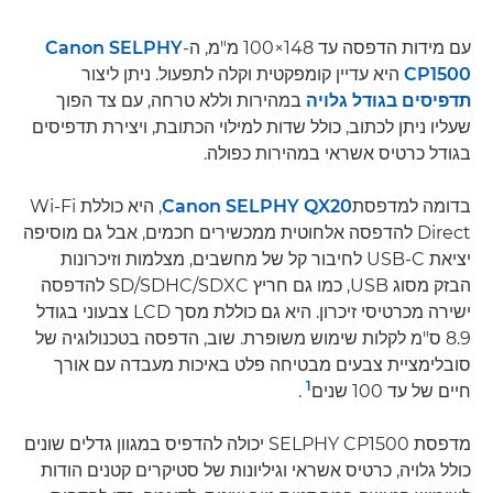
עם מידות הדפסה עד ‎100×148 מ"מ, ה-
Canon SELPHY
CP1500
היא עדיין קומפקטית וקלה לתפעול. ניתן ליצור
תדפיסים בגודל גלויה
במהירות וללא טרחה, עם צד הפוך
שעליו ניתן לכתוב, כולל שדות למילוי הכתובת, ויצירת תדפיסים
בגודל כרטיס אשראי במהירות כפולה.
בדומה למדפסת
Canon SELPHY QX20
, היא כוללת Wi-Fi
Direct להדפסה אלחוטית ממכשירים חכמים, אבל גם מוסיפה
יציאת USB-C לחיבור קל של מחשבים, מצלמות וזיכרונות
הבזק מסוג USB, כמו גם חריץ SD/SDHC/SDXC להדפסה
ישירה מכרטיסי זיכרון. היא גם כוללת מסך LCD צבעוני בגודל
8.9 ס"מ לקלות שימוש משופרת. שוב, הדפסה בטכנולוגיה של
סובלימציית צבעים מבטיחה פלט באיכות מעבדה עם אורך
1
חיים של עד 100 שנים
.
מדפסת SELPHY CP1500 יכולה להדפיס במגוון גדלים שונים
כולל גלויה, כרטיס אשראי וגיליונות של סטיקרים קטנים הודות