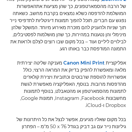
של הרבה מהסמארטפונים, כך שהן מציעות אתהאפשרות
המושלמת להדפסה כשלא נמצאים בקרבת מחשב. כשאתה
נפגש עם חברים, תוכל להפוך תמונות דיגיטליות לתדפיסי נייר
תוך שניות ולהעניק להם מזכרת מאירוע מיוחד. המשקל שלהן
מינימלי והן נטענות במהירות, כך שהן מושלמות לפסטיבלים,
לבילויים ליליים ועוד – בכל מקום שבו רוצים לצלם ולראות את
התמונה המודפסת כבר באותו רגע.
אפליקציית
Canon Mini Print
מעניקה שליטה יצירתית
מלאה ומאפשרת להפיק בדיוק את המראה הרצוי, כולל
אפשרויות להוספת שרבוטים וכתוביות ויצירת קולאז'ים
מהדפסות מרובות. בנוסף, האפליקציה מאפשרת לגשת
לתמונות מהסמארטפון או מהטאבלט, בנוסף לתמונות
מחשבונות Facebook‏, Instagram, תמונות Google,
בכל מקום שאליו מגיעים, אפשר לנצל את כל היתרונות של
גיליונות נייר עם גב דביק בגודל ‎50 x 76 מ"מ – הפתרון