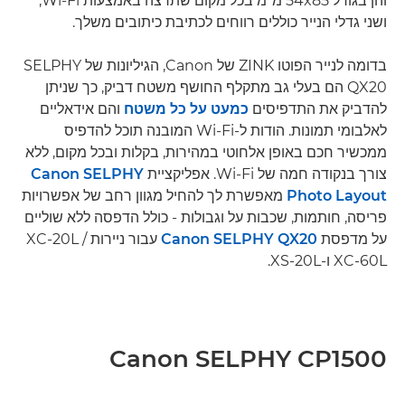
והן בגודל 54x85 מ"מ בכל מקום שתרצה באמצעות Wi-Fi,
ושני גדלי הנייר כוללים רווחים לכתיבת כיתובים משלך.
בדומה לנייר הפוטו ZINK של Canon, הגיליונות של SELPHY
QX20 הם בעלי גב מתקלף החושף משטח דביק, כך שניתן
להדביק את התדפיסים
כמעט על כל משטח
והם אידאליים
לאלבומי תמונות. הודות ל-Wi-Fi המובנה תוכל להדפיס
ממכשיר חכם באופן אלחוטי במהירות, בקלות ובכל מקום, ללא
צורך בנקודה חמה של Wi-Fi. אפליקציית
Canon SELPHY
Photo Layout
מאפשרת לך להחיל מגוון רחב של אפשרויות
פריסה, חותמות, שכבות על וגבולות - כולל הדפסה ללא שוליים
על מדפסת
Canon SELPHY QX20
עבור ניירות XC-20L /
XC-60L ו-XS-20L.
Canon SELPHY CP1500