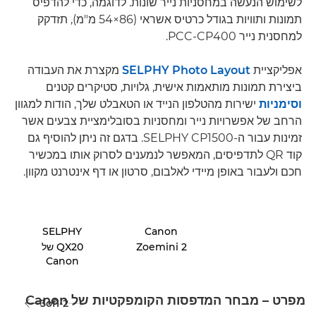
לשימוש הנעשה במחסניות נייר שונות. לדוגמה, כדי להדפיס
תמונות ותוויות בגודל כרטיס אשראי (‎54×86 מ"מ), תזדקק
למחסנית נייר PCC-CP400.
אפליקציית
SELPHY Photo Layout
מקצרת את העבודה
ביצירת תמונות מותאמות אישית, גלויות, סטיקרים קטנים
וסימניות
ישירות מהטלפון הנייד או הטאבלט שלך, הודות למגוון
הרחב של אפשרויות נייר ומחסניות בסובלימציית צבעים אשר
זמינות עבור ה-SELPHY CP1500. בדגם זה ניתן להוסיף גם
קוד QR לתדפיסים, המאפשר לנמענים לסרוק אותו במכשיר
חכם ולעבור באופן מיידי לאלבום, סרטון או דף אינטרנט מקוון.
SELPHY
Canon
Zoemini 2
QX20 של
Canon
מפרט – מבחר המדפסות הקומפקטיות של Canon
3
of
1-2