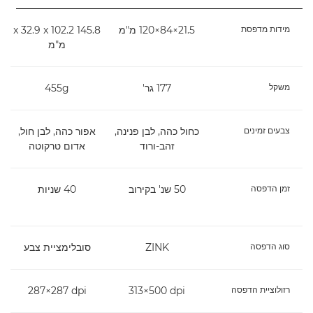
מידות מדפסת
21.5×‏84×‏120 מ"מ
145.8 x 32.9 x 102.2
מ"מ
משקל
177 גר'
455g
צבעים זמינים
כחול כהה, לבן פנינה,
אפור כהה, לבן חול,
זהב-ורוד
אדום טרקוטה
זמן הדפסה
50 שנ' בקירוב
40 שניות
3
41 שנ' (
סוג הדפסה
ZINK
סובלימציית צבע
רזולוציית הדפסה
‎313×500 dpi
‎287×287 dpi