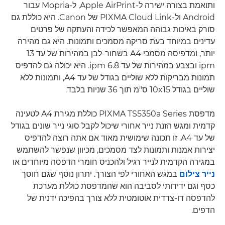
ותואמת בצורה ישירה ל-Apple AirPrint‏, ל-Mopria עבור
Android ול-PIXMA Cloud Link של Canon. היא כוללת גם
סורק באיכות גבוהה המאפשר לכידה והעתקה של פרטים
עדינים במיוחד בעת סריקה מסמכים ותמונות. היא גם מהירה
יותר, ומדפיסה מסמכי A4 בשחור-לבן במהירות של עד 13
ipm ובצבע במהירות של עד 6.8 ipm. היא יכולה גם להדפיס
תמונות מבריקות ללא שוליים בגודל של עד A4, ותמונות ללא
שוליים בגודל 10x15 ס"מ תוך 36 שניות בלבד.
מדפסת PIXMA TS5350a Series כוללת מגירת A4 לטעינה
קדמית ומגש הזנת נייר אחורי שיכול לקבל סוגי נייר שונים בגודל
של עד A4. זו תכונה שימושית מאוד אם אתה רוצה להדפיס
יצירות אמנות ותמונות לצד מסמכים, מכיוון שנפשר להשתמש
במגירה הקדמית לנייר רגיל ולהכניס חומרי הדפסה מיוחדים או
נייר צילום
במגש האחורי לפי הצורך. יתרון נוסף שגם חוסך
כסף וגם ידידותי לסביבה הוא שהמדפסת כוללת מערכת
להדפסה דו-צדדית אוטומטית ללא צורך בהפיכה ידנית של
הדפים.