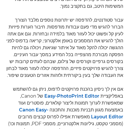
המשימות היטב, גם בתקציב נמוך.
עבור סטודנטים, להדפסה יש יתרונות נוספים מלבד הצורך
הברור להגיש מדי פעם עבודות מודפסות. חיבור הערות פיזיות
לעיון קל ופשוט יכול לעזור מאוד בלמידה ובחזרות. וגם אם אתה
הולך להגיש את המסמכים באופן אלקטרוני, קריאה בדפוס לפני
ההגשה יכולה להקל מאוד על איתור שגיאות, ויכולה גם להיות
הפסקה מבורכת מהצפייה בכל המידע במסך עבור העיניים.
בקורסים גרפיים וקורסים של צילום, שבהם לעתים קרובות יש
צורך להגיש פרויקטים פיזיים, ההדפסה יכולה לעזור מאוד לבחון
את העבודה שלך בעין ביקורתית ולזהות אזורים הטעונים שיפור.
אם אין לך ניסיון בהכנת פרויקטים לדפוס, ניתן גם להשתמש
באפליקציית
Easy-PhotoPrint Editor
של Canon,
שמאפשרת לערוך תמונות וליצור קולאז'ים, פוסטרים ועוד
באמצעות מגוון תבניות מוכנות. והתכונה
Canon Easy-
Layout Editor
מאפשרת אפילו לפרוס קבצים מרובים
(מסמכי טקסט, גיליונות אלקטרוניים, מסמכי PDF, תמונות וכו')