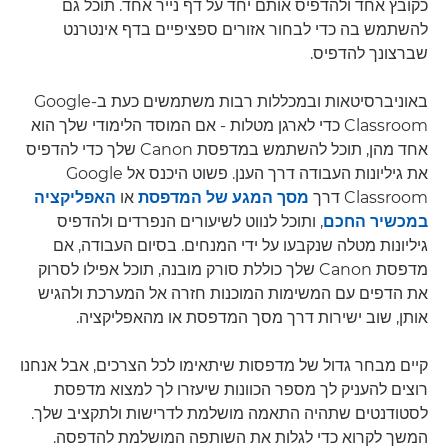
כקובץ אחד ולהדפיס אותם יחד על דף נייר אחד. תוכל גם
להשתמש בה כדי לבחור אזורים ספציפיים בדף אינטרנט
שברצונך להדפיס.
באוניברסיטאות ובמכללות רבות משתמשים כעת ב-Google
Classroom כדי לארגן מטלות - אם המוסד הלימודי שלך הוא
אחד מהן, תוכל להשתמש במדפסת Canon שלך כדי להדפיס
את גיליונות העבודה דרך הענן. פשוט היכנס אל Google
Classroom דרך
מסך המגע של המדפסת
או
האפליקציה
במכשיר החכם
, ותוכל לנווט לשיעורים הנפרדים ולהדפיס
גיליונות מטלה שנקבעו על ידי המנחים. בסיום העבודה, אם
מדפסת Canon שלך כוללת סורק מובנה, תוכל אפילו לסרוק
את הדפים עם המשימות המוכנות חזרה אל המערכת ולהגיש
אותן, שוב ישירות דרך מסך המדפסת או מהאפליקציה.
קיים מבחר גדול של מדפסות שיתאימו לכל הצרכים, אבל אנחנו
רוצים להעניק לך מספר הכוונות שיעזרו לך למצוא מדפסת
לסטודנטים שתהיה התאמה מושלמת לדרישות ולתקציב שלך.
המשך לקרוא כדי לגלות את השותפה המושלמת להדפסה.