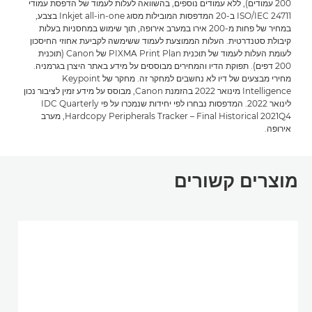
200 עמודים), ללא עמודים נוספים, בהשוואה לעלות לעמוד של הדפסת עמודי
ISO/IEC 24711 ב-20 המדפסות המובילות מסוג Inkjet all-in-one בצבע,
במחיר של פחות מ-200 אירו במערב אירופה, תוך שימוש במחסניות בעלות
קיבולת סטנדרטית. העלות הממוצעת לעמוד ששימשה לקביעת אחוזי החיסכון
לעומת העלות לעמוד של תוכנית PIXMA Print Plan של Canon (תוכנית
200 דפים). תפוקת הדיו והמחירים מבוססים על מידע באתר היצרן בגרמניה.
מחירי מבצעים של דיו לא נחשבים למחקר זה. מחקר של Keypoint
Intelligence מינואר 2022 בהזמנת Canon, מבוסס על מידע זמין לציבור נכון
לינואר 2022. המדפסות נבחרו לפי יחידות שנמכרו על פי IDC Quarterly
Hardcopy Peripherals Tracker – Final Historical 2021Q4, מערב
אירופה.
מוצרים קשורים