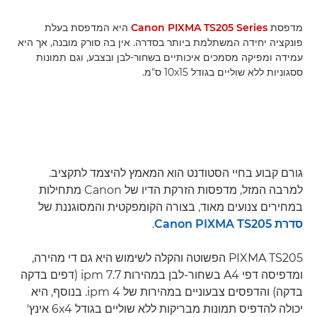
מדפסת
Canon PIXMA TS205 Series
היא המדפסת בעלת
פונקציה יחידה המשתלמת ביותר בסדרה. אין בה סורק מובנה, אך היא
עמידה ומפיקה מסמכים איכותיים בשחור-לבן ובצבע, וגם תמונות
ססגוניות ללא שוליים בגודל 10x15 ס"מ.
גורם קבוע בחיי הסטודנט הוא המאמץ להיצמד לתקציב.
למרבה המזל, מדפסות הזרקת הדיו של Canon מתחילות
במחירים צנועים מאוד, בצורה הקומפקטית והמסוגננת של
סדרת Canon PIXMA TS205
.
PIXMA TS205 הפשוטה והקלה לשימוש היא גם די מהירה,
ומדפיסה דפי A4 בשחור-לבן במהירות 7.7 ipm (דפים בדקה
בדקה) והדפסים צבעוניים במהירות של 4 ipm. בנוסף, היא
יכולה להדפיס תמונות מבריקות ללא שוליים בגודל 6x4 אינץ'