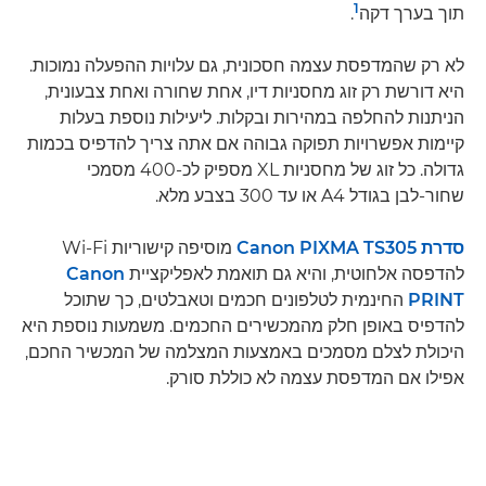
1
תוך בערך דקה
.
לא רק שהמדפסת עצמה חסכונית, גם עלויות ההפעלה נמוכות.
היא דורשת רק זוג מחסניות דיו, אחת שחורה ואחת צבעונית,
הניתנות להחלפה במהירות ובקלות. ליעילות נוספת בעלות
קיימות אפשרויות תפוקה גבוהה אם אתה צריך להדפיס בכמות
גדולה. כל זוג של מחסניות XL מספיק לכ-400 מסמכי
שחור-לבן בגודל A4 או עד 300 בצבע מלא.
סדרת Canon PIXMA TS305
מוסיפה קישוריות Wi-Fi
להדפסה אלחוטית, והיא גם תואמת לאפליקציית
Canon
PRINT
החינמית לטלפונים חכמים וטאבלטים, כך שתוכל
להדפיס באופן חלק מהמכשירים החכמים. משמעות נוספת היא
היכולת לצלם מסמכים באמצעות המצלמה של המכשיר החכם,
אפילו אם המדפסת עצמה לא כוללת סורק.