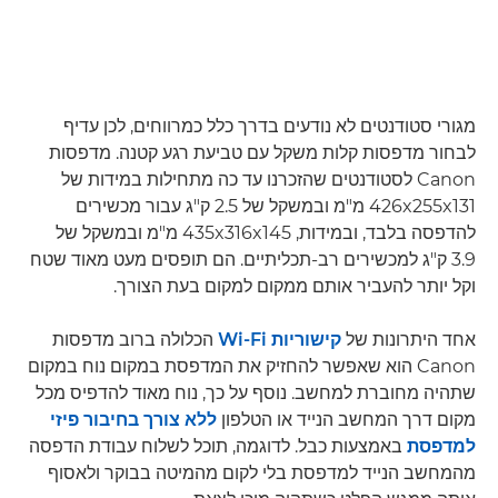
מגורי סטודנטים לא נודעים בדרך כלל כמרווחים, לכן עדיף
לבחור מדפסות קלות משקל עם טביעת רגע קטנה. מדפסות
Canon לסטודנטים שהזכרנו עד כה מתחילות במידות של
426x255x131 מ"מ ובמשקל של 2.5 ק"ג עבור מכשירים
להדפסה בלבד, ובמידות, 435x316x145 מ"מ ובמשקל של
3.9 ק"ג למכשירים רב-תכליתיים. הם תופסים מעט מאוד שטח
וקל יותר להעביר אותם ממקום למקום בעת הצורך.
אחד היתרונות של
קישוריות Wi-Fi
הכלולה ברוב מדפסות
Canon הוא שאפשר להחזיק את המדפסת במקום נוח במקום
שתהיה מחוברת למחשב. נוסף על כך, נוח מאוד להדפיס מכל
מקום דרך המחשב הנייד או הטלפון
ללא צורך בחיבור פיזי
למדפסת
באמצעות כבל. לדוגמה, תוכל לשלוח עבודת הדפסה
מהמחשב הנייד למדפסת בלי לקום מהמיטה בבוקר ולאסוף