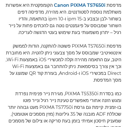
מדפסת
Canon PIXMA TS7650i
הקומפקטית היא אפשרות
משתלמת נוספת לסטודנטים. היא מהירה, מדפיסה דפים
בשחור-לבן ובצבע ב-15 ipm ו-10 ipm בהתאמה, והדיו
השחור שמבוסס על פיגמנטים נוטה גם להכתים פחות על נייר
רגיל – יתרון משמעותי בעת שימוש בעטי הדגשה לעריכה.
מדפסת PIXMA TS7650i פשוטה להתקנה, הודות לממשק
אינטואיטיבי שמבוסס על מסך צבעוני ניתן להטיה. היא מחוברת
היטב, עם התאמה מהירה וקלה למכשירי iOS באמצעות Wi-Fi,
וכך אין צורך בסיסמאות. ניתן להתחבר גם באמצעות Wi-Fi
Direct במכשירי iOS ו-Android, בעזרת קוד QR שמוצג על
מסך המדפסת.
כמו בסדרת PIXMA TS5350i, מגירת נייר פנימית נפרדת
ומגש הזנה אחורי מאפשרים טעינת נייר רגיל ונייר פוטו
בו-זמנית. קיימת גם גרסת PIXMA TS7750i מעט גבוהה יותר
שכוללת ADF מובנה של 35 גיליונות (מזין מסמכים אוטומטי),
שמעניק חיסכון אמיתי בזמן בעת סריקה או צילום של מסמכים