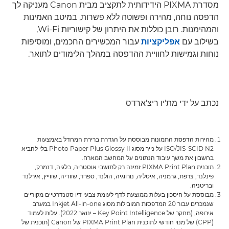
מסדרת PIXMA הידידותית לתקציב מבית Canon מעניקה לך
הדפסה נוחה, מהירה ופשוטה ללא פשרות, במיטב האמינות
והמהימנות. רובן כוללות את היתרון של קישוריות Wi-Fi,
בשילוב עם
אפליקציות
עבור המכשירים החכמים, ומוסיפות
נוחות וגמישות לחוויית ההדפסה במהלך הלימודים לתואר.
נכתב על ידי מת'יו ריצ'ארדס
מהירות הדפסת התמונות מבוססת על הגדרת ברירת המחדל באמצעות
ISO/JIS-SCID N2 על נייר מסוג Photo Paper Plus Glossy II בלי להביא
בחשבון את משך עיבוד הנתונים על המחשב המארח.
תוכנית PIXMA Print Plan זמינה רק לתושבי אוסטריה, בלגיה, דנמרק,
פינלנד, צרפת, גרמניה, איטליה, נורווגיה, הולנד, ספרד, שוודיה, שווייץ, אירלנד
ובריטניה.
מבוססת על חיסכון בעלות ממוצעת לדף לעומת צבעי דיו סטנדרטיים מקוריים
שנמכרים עבור 20 המדפסות המובילות מסוג Inkjet All-in-one במערב
אירופה, (מחקר של Key Point Intelligence – ינואר 2022). עלות לעמוד
(CPP) של מנוי חודשי לתוכנית PIXMA Print Plan של Canon (תוכנית של