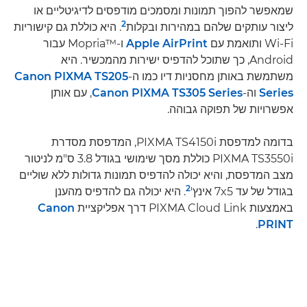
שמאפשר להפוך תמונות ומסמכים מודפסים לדיגיטליים או
2
ליצור עותקים שלהם במהירות ובקלות
. היא כוללת גם קישוריות
Wi-Fi ותואמת עם
Apple AirPrint
ו-Mopria™‎ עבור
Android, כך שתוכל להדפיס ישירות מהמכשיר. היא
משתמשת באותן מחסניות דיו כמו ה-
Canon PIXMA TS205
Series
וה-
Canon PIXMA TS305 Series
, עם אותן
אפשרויות של תפוקה גבוהה.
בדומה למדפסת PIXMA TS4150i, המדפסת מסדרת
PIXMA TS3550i כוללת מסך שימושי בגודל 3.8 ס"מ לניטור
מצב המדפסת, והיא יכולה להדפיס תמונות גדולות ללא שוליים
2
בגודל של עד 7x5 אינץ'
. היא יכולה גם להדפיס מהענן
באמצעות PIXMA Cloud Link דרך אפליקציית
Canon
.
PRINT