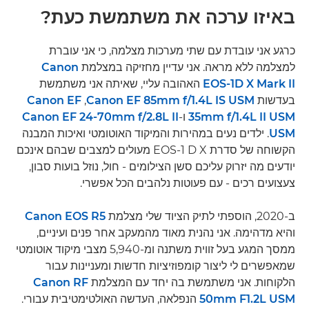
באיזו ערכה את משתמשת כעת?
כרגע אני עובדת עם שתי מערכות מצלמה, כי אני עוברת
למצלמה ללא מראה. אני עדיין מחזיקה במצלמת
Canon
EOS-1D X Mark II
האהובה עליי, שאיתה אני משתמשת
בעדשות
Canon EF 85mm f/1.4L IS USM
, ‏
Canon EF
35mm f/1.4L II USM
ו-
Canon EF 24-70mm f/2.8L II
USM
. ילדים נעים במהירות והמיקוד האוטומטי ואיכות המבנה
הקשוחה של סדרת EOS-1 D X מעולים למצבים שבהם אינכם
יודעים מה יזרוק עליכם סשן הצילומים - חול, נוזל בועות סבון,
צעצועים רכים - עם פעוטות נלהבים הכל אפשרי.
ב-2020, הוספתי לתיק הציוד שלי מצלמת
Canon EOS R5
והיא מדהימה. אני נהנית מאוד מהמעקב אחר פנים ועיניים,
ממסך המגע בעל זווית משתנה ומ-5,940 מצבי מיקוד אוטומטי
שמאפשרים לי ליצור קומפוזיציות חדשות ומעניינות עבור
הלקוחות. אני משתמשת בה יחד עם המצלמת
Canon RF
50mm F1.2L USM
הנפלאה, העדשה האולטימטיבית עבורי.