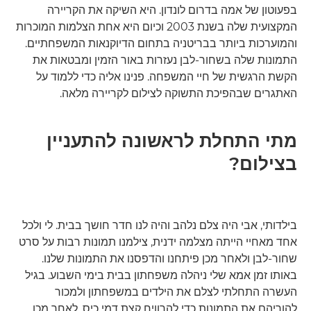
בפעוטון של אמה בדרום לונדון. היא השיקה את הקריירה
המקצועית שלה בשנת 2003 וכיום היא אחת הצלמות המוכרות
והמוערכות ביותר בבריטניה בתחום הדיוקנאות המשפחתיים.
התמונות שלה בשחור-לבן נעזרות באור הזמין ומבטאות את
הקשת הרגשית של חיי המשפחה. פנינו אליה כדי ללמוד על
האתגרים שבהפיכת התשוקה לצילום לקריירה מלאה.
מתי התחלת לראשונה להתעניין
בצילום?
בילדותי, אבי היה צלם נלהב והיה לנו חדר חושך בבית. לי ולכל
אחד מאחיי הייתה מצלמה ידנית, צילמנו תמונות רבות על סרט
שחור-לבן ולאחר מכן פיתחנו והדפסנו את התמונות שלנו.
באותו זמן אמא שלי ניהלה משפחתון בבית בימי השבוע. בגיל
העשרה התחלתי לצלם את הילדים במשפחתון ולמכור
להוריהם את התמונות כדי להרוויח קצת דמי כיס. לאחר מכן