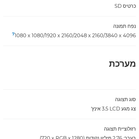
כרטיס SD
נפח תמונה
7
4096 x‏ 2160/3840 ‏x‏ 2160/2048 x‏ 1080/1920 x‏ 1080‏
מערכת
סוג תצוגה
צג מגע LCD‏ 3.5 אינץ'
רזולוציית תצוגה
בערך: 2.76 מיליון נקודות (1280 x‏ RGB‏ x‏ 720)