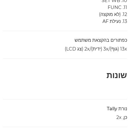
10. SET WB
11. FUNC
12. (לא מוקצה)
13. נעילת AF
כפתורים בהקצאת משתמש
13x (גוף)/3x (ידית)/2x (צג LCD)
שונות
נורת Tally
כן, 2x