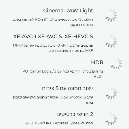
Cinema RAW Light
הקלטת 12 סיביות פנימית ב-LT‏, ST ו-HQ לגמישות בשלב
הפוסט-פרודקשן
XF-HEVC S‏, XF-AVC S ו-XF-AVC
פורמטים של 4K 4:2:2 ‏10 סיביות בדגימת יתר של MP4 /
MXF עם מטה-נתונים מפורטים
HDR
צור תוכן בעל טווח דינמי גבוה עם Canon Log 2 / 3‏, PQ
ו-HLG
ייצוב תמונה עם 5 צירים
שלב IS אלקטרוני עם IS אופטי לצילומים קולנועיים יציבים
ביותר
2 חריצי כרטיסים
הקלט ל-CFexpress Type B או ל-SD UHS-II