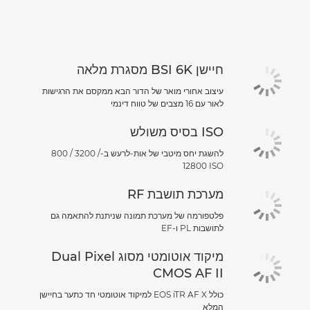
מפרטים
חיישן BSI 6K מסגרת מלאה
עיצוב אחורי מואר של הדור הבא ממקסם את הרגישות
לאור עם 16 מצבים של טווח דינמי
ISO בסיס משולש
להשגת יחס מיטבי של אות-לרעש ב-‎800 / 3200 /
12800 ISO
מערכת תושבת RF
פלטפורמה של מערכת תמונה שניתנת להתאמה גם
לתושבות PL ו-EF
מיקוד אוטומטי מסוג Dual Pixel
CMOS AF II
כולל EOS iTR AF X למיקוד אוטומטי חד כתער בחיישן
המלא