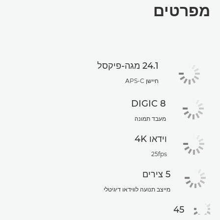
מפרטים
מפרטים
24.1 מגה-פיקסל
חיישן APS-C
DIGIC 8
מעבד תמונה
וידאו 4K
25fps
5 צירים
מייצב תנועה לווידאו דיגיטלי
45