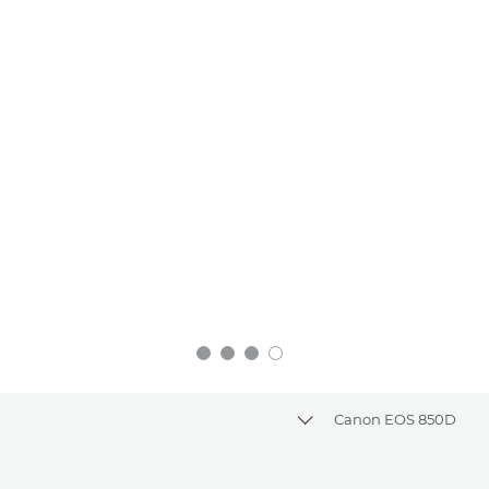
Canon EOS 850D
Toggle breadcrumbs
סקירה