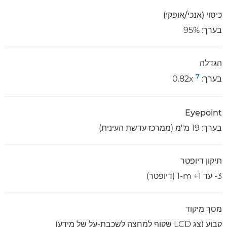
כיסוי (אנכי/אופקי)
בערך: ‎95%
הגדלה
7
בערך: 0.82x
Eyepoint
בערך: 19 מ"מ (ממרכז עדשת העינית)
תיקון דיופטר
‎-3 עד ‎+1 ‏m‏-1 (דיופטר)
מסך מיקוד
קבוע (צג LCD שקוף למחצה לשכבת-על של מידע)