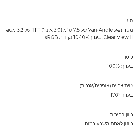
סוג
מסך מגע Vari-Angle של 7.5 ס"מ (3.0 אינץ') TFT של 3:2 מסוג
Clear View II, בערך 1040K נקודות sRGB
כיסוי
בערך: ‎100%
זווית צפייה (אופקית/אנכית)
בערך 170°
כיוון בהירות
כוונון לאחת משבע רמות