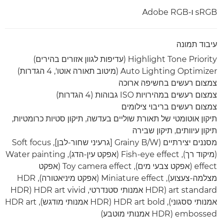
sRGB ו-Adobe RGB
עיבוד תמונה
Highlight Tone Priority (עדיפות לגוון אזורים בהירים)
Auto Lighting Optimizer (מיטוב תאורה אוטו', 4 הגדרות)
צמצום רעשים בחשיפה ארוכה
צמצום רעשים במהירויות ISO גבוהות (4 הגדרות)
צמצום רעשים בריבוי צילומים
תיקון אוטומטי של תאורת שוליים בעדשה, תיקון סטיות כרומטיות,
תיקון עיוותים, תיקון שבירה
מסננים יצירתיים (Grainy B/W [גרעיני שחור-לבן], Soft focus
(מיקוד רך), Fish-eye effect (אפקט עין-הדג), Water painting
effect (אפקט צבעי מים), Toy camera effect (אפקט
מצלמה-צעצוע), Miniature effect (אפקט מיניאטורה), HDR
art standard ‏(HDR אמנותי סטנדרטי, HDR art vivid ‏(HDR
אמנותי ססגוני), HDR art bold ‏(HDR אמנותי מודגש), HDR art
embossed ‏(HDR אמנותי מוטבע)