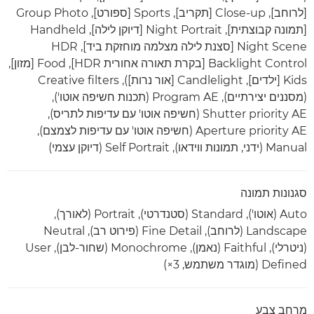
[לרוחב], Close-up [תקריב], Sports [ספורט], Group Photo
[תמונה קבוצתית], Night Portrait [דיוקן לילה], Handheld
Night Scene [סצנת לילה מצלמה מוחזקת ביד], HDR
Backlight Control [בקרת תאורה אחורית HDR], Food [מזון],
Kids [ילדים], Candlelight [אור נרות]), Creative filters
(מסננים יצירתיים), Program AE (תכנות חשיפה אוטו'),
Shutter priority AE (חשיפה אוטו' עם עדיפות לתריס),
Aperture priority AE (חשיפה אוטו' עם עדיפות לצמצם),
Manual (ידני, תמונות ווידאו), Self Portrait (דיוקן עצמי)
סגנונות תמונה
Auto (אוטו'), Standard (סטנדרטי), Portrait (לאורך),
Landscape (לרוחב), Fine Detail (פירוט רב), Neutral
(ניטרלי), Faithful (נאמן), Monochrome (שחור-לבן), User
Defined (מוגדר משתמש, ‎×3)
מרחב צבע