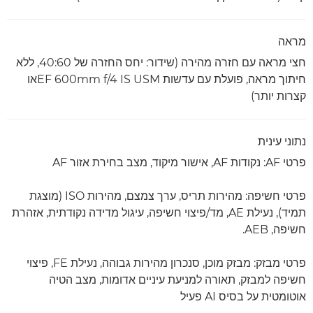
מראה
חצי מראה עם חזרה מהירה (שידור: יחס החזרה של 40:60, ללא
חיתוך מראה, פועלת עם עדשות EF 600mm f/4 IS USMאו
קצרות יותר)
נתוני עינית
פרטי AF: נקודות AF, אישור מיקוד, מצב בחירת אזור AF
פרטי חשיפה: מהירות תריס, ערך צמצם, מהירות ISO (מוצגת
תמיד), נעילת AE, מד/פיצוי חשיפה, עיגול מדידה נקודתית, אזהרת
חשיפה, AEB.
פרטי מבזק: מבזק מוכן, סנכרון מהירות גבוהה, נעילת FE, פיצוי
חשיפה למבזק, תאורה למניעת עיניים אדומות, מצב הטיה
אוטומטית על בסיס AI פעיל