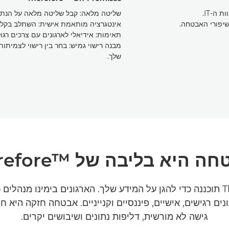
ה-IT.
שליטה מלאה: קבל שליטה מלאה על הנתו
שיפורי האבטחה.
אינטגרציה מותאמת אישית: השתלב בקלות
תאימות: אידיאלי לארגונים עם צרכים רגו
מבנה רישוי גמיש: בחר בין רישוי לצמית
שלך.
היא בליבה של Therefore™‎
Therefore™‎ תוכננה כדי להגן על המידע שלך. הארגונים בימינו מנהלי
נים רגישים, אישיים, פיננסיים וקנייניים. אבטחה חזקה היא חי
גישה לא מורשית, דליפות נתונים ושיבושים יקרים.