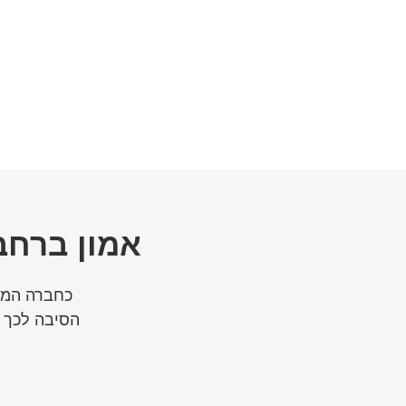
אמון ברחב
כחברה הממו
הסיבה לכך ש