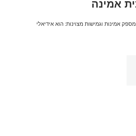
רק הייצור של A3 במהירות הגבוהה והקומפקטי במיוחד imageFORMULA DR-6030C של Canon מספק אמינות וגמישות מצוינות: הוא אידיאלי