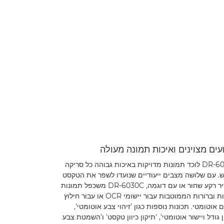
עים מצוינים ואיכות תמונה מעולה
DR-6030C לוכד תמונות מדויקות באיכות גבוהה כל סריקה
 עם שלושה מצבים ייעודיים שנועדו לשפר את הטקסט
ולהסיר רקע שחור או עם דוגמה, DR-6030C משכפל תמונות
קריאות וברורות הממוטבות עבור יישומי OCR או עבור חילוץ
ם אוטומטי. תכונות נוספות כגון 'זיהוי צבע אוטומטי',
ן גודל ויישור אוטומטי', 'תיקון כיוון טקסט' ו'השמטת צבע