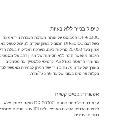
טיפול בנייר ללא בעיות
DR-6030C המבוסס על אותה מערכת העברת נייר אמינה
כשל דגם DR-5010C המוביל בשוק שקדם לו, יכול לטפל בא
אמין בעד 20,000 סריקות ביום. מערכת הגלגלות בעלת הדי
הגבוה מאפשר הזנה ללא חסימות של מגוון רחב של מסמכים
מחומרי הדפסה בגודל A3 וכרטיסי פלסטיק ועד מסמכים
באורך של עד 3 מ'. נתיב נייר ישר הניתן לבחירה מאפשר לסר
בקלות פריטים בעובי של עד 546 גר'/מ"ר.
אפשרות בסיס קשיח
עבור רב-תכליתיות נוספת, DR-6030C תואם באופן מלא
ליחידת הבסיס הקשיח האופציונלית 101 עבור סריקת מס
כרוכים ועדינים.