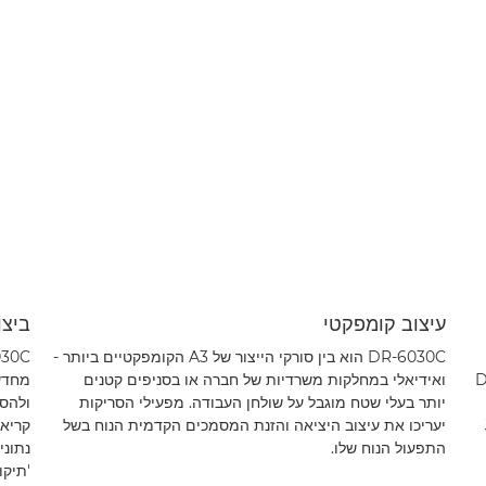
עיצוב קומפקטי
ביצו
DR-6030C הוא בין סורקי הייצור של A3 הקומפקטיים ביותר -
המהירה בצבע של DR-
ואידיאלי במחלקות משרדיות של חברה או בסניפים קטנים
מחדש.
יותר בעלי שטח מוגבל על שולחן העבודה. מפעילי הסריקות
J
יעריכו את עיצוב היציאה והזנת המסמכים הקדמית הנוח בשל
התפעול הנוח שלו.
נתוני
'תיקו