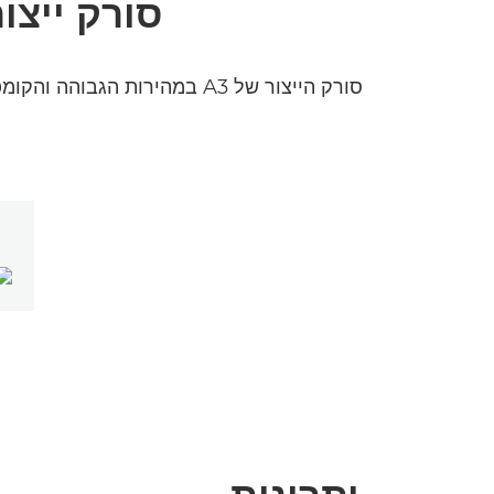
סורק ייצור A3 קומפקטי לסריקה איכותית