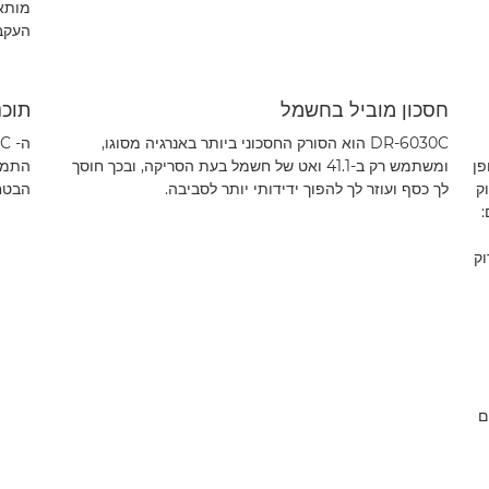
מותאמ
העקבי
חסכון מוביל בחשמל
תוכנ
DR-6030C הוא הסורק החסכוני ביותר באנרגיה מסוגו,
ופן
ומשתמש רק ב-41.1 ואט של חשמל בעת הסריקה, ובכך חוסך
התמונ
וק
לך כסף ועוזר לך להפוך ידידותי יותר לסביבה.
הבטח
:
וק
מכים