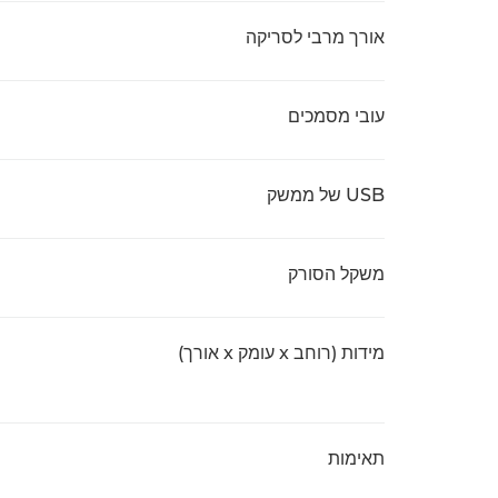
אורך מרבי לסריקה
עובי מסמכים
USB של ממשק
משקל הסורק
מידות (רוחב x עומק x אורך)
תאימות