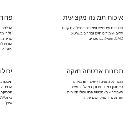
איכות תמונה מקצועית
פרודו
2
הדפסים איכותיים ועמידים במים
עם קווים
החלפה ח
חדים ועימודים חיים וברורים בשרטוטי
וגלילי 
CAD, ואפילו בפוסטרים.
מדיה מהי
הודות לכ
וכוונון או
תכונות אבטחה חזקה
יכול
הגנה על נתונים רגישים – הן במהלך
חיסכון ב
האחסון במדפסת והן במהלך הגשת
הדפסה וס
העבודה – באמצעות פרוטוקולי האימות
הסריקה ה
וההצפנה המתקדמים שלה.
אינץ'.