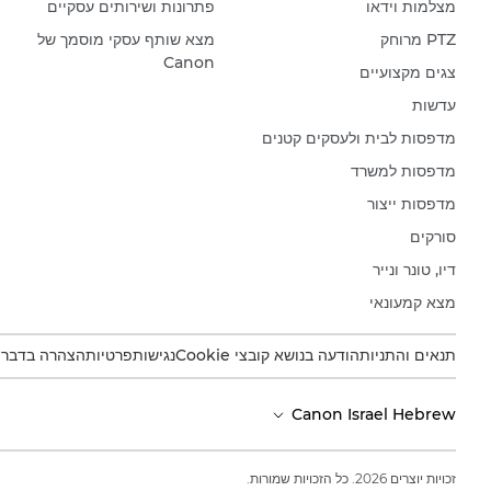
מצלמות וידאו
פתרונות ושירותים עסקיים
PTZ מרוחק
מצא שותף עסקי מוסמך של
Canon
צגים מקצועיים
עדשות
מדפסות לבית ולעסקים קטנים
מדפסות למשרד
מדפסות ייצור
סורקים
דיו, טונר ונייר
מצא קמעונאי
תנאים והתניות
הודעה בנושא קובצי Cookie
נגישות
פרטיות
הצהרה בדבר עב
Canon Israel Hebrew
זכויות יוצרים 2026. כל הזכויות שמורות.