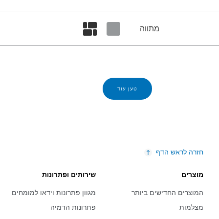
מתווה
Set masonry view
Set tiled view
טען עוד
חזרה לראש הדף
מוצרים
שירותים ופתרונות
המוצרים החדישים ביותר
מגוון פתרונות וידאו למומחים
מצלמות
פתרונות הדמיה