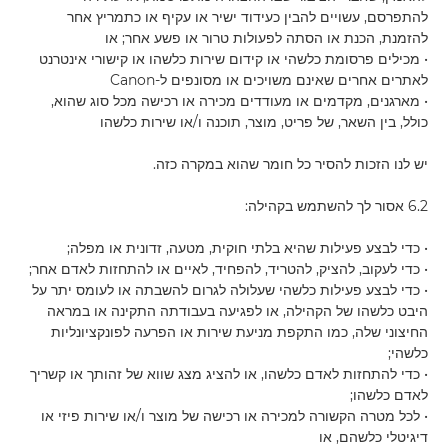
להתפרסם, עשויים להבין כעידוד ישיר או עקיף או כתמריץ אחר
להזמנת, הכנת או הסתה לפעולות טרור או פשע אחר; או
• מכילים פרסומת כלשהי או קידום שירות כלשהו או קישורי אינטרנט
לאתרים אחרים שאינם משויכים או מסונפים ל-Canon
• מארגנים, מקדמים או מעודדים מכירה או רכישה מכל סוג שהוא,
כולל, בין השאר, של פריט, מוצר, תוכנה ו/או שירות כלשהו
יש לנו הזכות להסיר כל חומר שהוא במקרה כזה.
6.2 אסור לך להשתמש בקהילה:
• כדי לבצע פעילות שהיא בלתי חוקית, מטעה, זדונית או מפלה;
• כדי לעקוב, להציק, להטריד, להפחיד, לאיים או להתחזות לאדם אחר;
• כדי לבצע פעילות כלשהי שעלולה לגרום להשבתה או לעומס יתר על
היבט כלשהו של הקהילה, או לפגיעה בעבודתה התקינה או במראה
החיצוני שלה, כמו התקפת מניעת שירות או הפרעה לפונקציונליות
כלשהי;
• כדי להתחזות לאדם כלשהו, או להציג מצג שווא של זהותך או קשריך
לאדם כלשהו;
• לכל מטרה הקשורה למכירה או רכישה של מוצר ו/או שירות פיזי או
דיגיטלי כלשהם, או