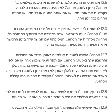
12.5 אם תנאי או התניה כלשהם לא יושמו או נאכפו במלואם על ידי
Canon בזמן כלשהו, Canon לא תהיה מנועה מהבחירה להחיל
בקפדנות את אותו תנאי או את אותה התניה או כל תנאי או התניה
אחרים בכל זמן אחר.
12.6 לתשומת לבך, אלא אם צוין אחרת על ידינו במפורש, החברות ב-
Canon Club אינה משפיעה ואינה מרחיבה את זכויותיך במסגרת כל
אחריות מסחרית של Canon המסופקת עם המוצר שלך בזמן הרכישה
או את זכויותיך המשפטיות הקבועות בחוק.
12.7 Canon עשויה להשבית או לסיים באופן מיידי את החברות
והחשבון שלך ב-Canon Club אם תפר תנאי שימוש אלה או אם, לפי
שיקול דעתה הבלעדי של Canon, יימצא שהשתמשת בחברות שלך
ו/או בשירותים המוצעים להלן באופן לא ראוי בזמן כלשהו. במקרה כזה
תאבד את הגישה גם לשירותי Canon מקושרים אחרים, כמו קהילת
Canon.
12.8 בנוסף, Canon שומרת לעצמה את הזכות להשבית כל חברות לפי
שיקול דעתה הבלעדי אם היא חושדת בגניבה, הונאה או אי-תקינות.
12.9 תנאי שימוש אלה כפופים לחוקי אנגליה וויילס ולבתי המשפט