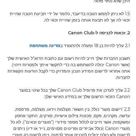
היכן שלא נותר מלאי.
1.5 לא ניתן לממש הטבה בדיעבד, כלומר על ידי תביעת הטבה שהיית
זכאי לה אך לא תבעת אותה בזמן שהיית זכאי לה.
2. זכאות לכניסה ל-Canon Club
2.1 עליך להיות בן 18 ומעלה ולהתגורר ב
מדינה משתתפת
חשבון החברות שלך חייב להיות רשום עם כתובת הדוא"ל האישית שלך
(אשר Canon יכולה להשתמש בה כדי לתקשר איתך ולמטרות זיהוי).
אתה אחראי לרישום המידע הנכון והמדויק כדי לקבל הודעות הקשורות
לחברות.
2.2 עליך לעדכן את פרופיל Canon Club שלך בכל שינוי במוצר
Canon הזכאי הרשום שלך או במידע האישי שלך.
2.3 'רישום מוצר' כולל, בין השאר: מצלמת וידאו, מצלמה, מדפסת,
עדשה, מקרנים, פקס, מכונות צילום אישיות, סורקים, התקני אחסון
ומשקפות, אשר חייבים לכלול מספר סידורי ("מוצרים זכאים"). לא כל
מוצרי Canon (כולל אביזרים ופריטים מסוימים, נייר או דיו) ניתנים
לרישום ולא כולם יכולים להכניס אותך לרמות. ניתן לרשום רק מוצרי