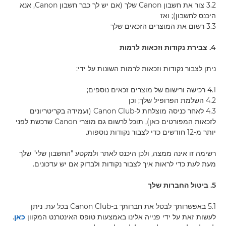
3.2 צור את חשבון Canon שלך (אם יש לך כבר חשבון Canon, אנא
היכנס לחשבון); ואז
3.3 רשום את המוצרים הזכאים שלך
4. צבירת נקודות וזכאות לרמות
ניתן לצבור נקודות וזכאות לרמות השונות על ידי:
4.1 רכישה ורישום של מוצרים זכאים נוספים;
4.2 השלמת הפרופיל שלך; וכן
4.3 לאחר כניסה מוצלחת ל-Canon Club (ועמידה בקריטריונים
לזכאות המפורטים כאן), תוכל לרשום גם מוצרי Canon שרכשת לפני
יותר מ-12 חודשים כדי לצבור נקודות נוספות.
רשימה זו אינה ממצה, ולכן היכנס לאתר ולמקטע "החשבון שלי" שלך
מעת לעת כדי לראות איך לצבור נקודות ולבדוק אם יש עדכונים.
5. ביטול החברות שלך
5.1 באפשרותך לבטל את חברותך ב-Canon Club בכל עת. ניתן
לעשות זאת על ידי פנייה אלינו באמצעות טופס האינטרנט המקוון
כאן
.