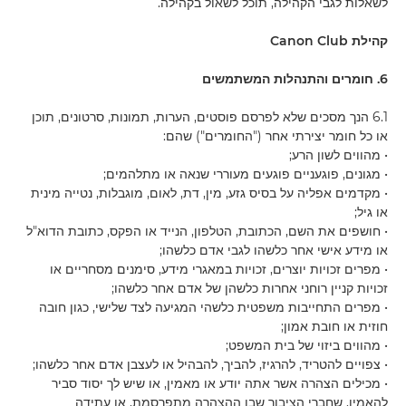
לשאלות לגבי הקהילה, תוכל לשאול בקהילה.
קהילת Canon Club
6. חומרים והתנהלות המשתמשים
6.1 הנך מסכים שלא לפרסם פוסטים, הערות, תמונות, סרטונים, תוכן
או כל חומר יצירתי אחר ("החומרים") שהם:
• מהווים לשון הרע;
• מגונים, פוגעניים פוגעים מעוררי שנאה או מתלהמים;
• מקדמים אפליה על בסיס גזע, מין, דת, לאום, מוגבלות, נטייה מינית
או גיל;
• חושפים את השם, הכתובת, הטלפון, הנייד או הפקס, כתובת הדוא"ל
או מידע אישי אחר כלשהו לגבי אדם כלשהו;
• מפרים זכויות יוצרים, זכויות במאגרי מידע, סימנים מסחריים או
זכויות קניין רוחני אחרות כלשהן של אדם אחר כלשהו;
• מפרים התחייבות משפטית כלשהי המגיעה לצד שלישי, כגון חובה
חוזית או חובת אמון;
• מהווים ביזוי של בית המשפט;
• צפויים להטריד, להרגיז, להביך, להבהיל או לעצבן אדם אחר כלשהו;
• מכילים הצהרה אשר אתה יודע או מאמין, או שיש לך יסוד סביר
להאמין, שחברי הציבור שבו ההצהרה מתפרסמת, או עתידה