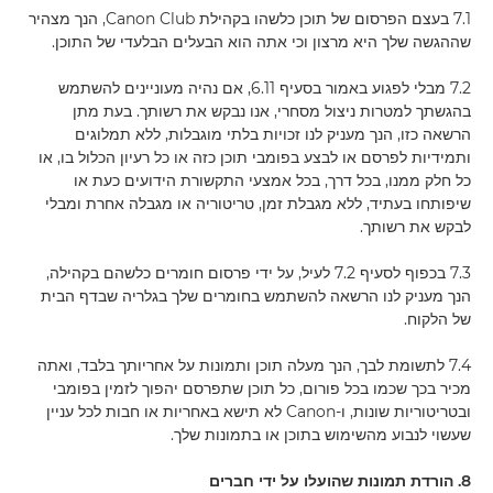
7.1 בעצם הפרסום של תוכן כלשהו בקהילת Canon Club, הנך מצהיר
שההגשה שלך היא מרצון וכי אתה הוא הבעלים הבלעדי של התוכן.
7.2 מבלי לפגוע באמור בסעיף 6.11, אם נהיה מעוניינים להשתמש
בהגשתך למטרות ניצול מסחרי, אנו נבקש את רשותך. בעת מתן
הרשאה כזו, הנך מעניק לנו זכויות בלתי מוגבלות, ללא תמלוגים
ותמידיות לפרסם או לבצע בפומבי תוכן כזה או כל רעיון הכלול בו, או
כל חלק ממנו, בכל דרך, בכל אמצעי התקשורת הידועים כעת או
שיפותחו בעתיד, ללא מגבלת זמן, טריטוריה או מגבלה אחרת ומבלי
לבקש את רשותך.
7.3 בכפוף לסעיף 7.2 לעיל, על ידי פרסום חומרים כלשהם בקהילה,
הנך מעניק לנו הרשאה להשתמש בחומרים שלך בגלריה שבדף הבית
של הלקוח.
7.4 לתשומת לבך, הנך מעלה תוכן ותמונות על אחריותך בלבד, ואתה
מכיר בכך שכמו בכל פורום, כל תוכן שתפרסם יהפוך לזמין בפומבי
ובטריטוריות שונות, ו-Canon לא תישא באחריות או חבות לכל עניין
שעשוי לנבוע מהשימוש בתוכן או בתמונות שלך.
8. הורדת תמונות שהועלו על ידי חברים