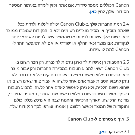
Canon הכוללים מספר סידורי. אם אתה זקוק לעזרה באיתור המספר
הסידורי שלך, לחץ
כאן
.
2.4 רמת החברות שלך ב-Canon Club יכולה לעלות ולרדת ככל
שאתה מוסיף או מסיר מוצרים רשומים זכאים. הנקודות שנצברו ממוצר
זכאי רשום שלך עשויות לפחות או שהמוצר עשוי להיות לא זכאי יותר
לנקודות, אם מוצר זכאי יוחלף או ישודרג או אם לא יתאפשר יותר ל-
Canon לתת לו שירות.
2.5 ההטבות הן אישיות לך ואינן ניתנות להעברה. רק חבר רשום ב-
Canon Club רשאי לתבוע הטבות במסגרת החברות ורק עבור מוצר
זכאי הרשום במלואו ואשר נמצא בבעלותו החוקית של אותו חבר. לא
ניתן לתבוע הטבות עבור אדם אחר כלשהו או עבור ציוד שאינו רשום או
שהוא רשום חלקית, ולא ניתן לאפשר לאדם אחר כלשהו לתבוע הטבות
בשמך. מוצר נחשב כרשום במלואו כאשר שם המוצר, המספר הסידורי,
מדינת הרכישה, תאריך הרכישה והחנות שבה הוא נרכש נכללו כולם
והנקודות של המוצר (כאשר רלוונטי) אומתו וצורפו לסך הנקודות שלך.
3. איך מצטרפים ל-Canon Club
3.1 אנא בקר
כאן
;