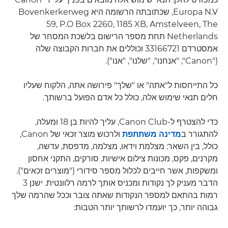
Europa N.V, שכתובתה הרשומה היא Bovenkerkerweg
59, P.O Box 2260, 1185 XB, Amstelveen, The
Netherlands תחת מספר הרישום בלשכת המסחר של
אמסטרדם 33166721 וכוללים את חברות הקבוצה שלה
("Canon", "אנחנו", "שלנו", "אנו").
כל התייחסות ל"אתה" או "שלך" פירושה אתה, הלקוח שעליו
חלים תנאי שימוש אלה, כולל כל אדם הפועל ברשותך.
כדי להצטרף ל-Canon Club, עליך להיות בן 18 ומעלה,
להתגורר ב
מדינה משתתפת
ולרכוש מוצר זכאי של Canon,
כולל, בין השאר: מצלמת וידאו, מצלמה, מדפסת, עדשה,
מקרנים, פקס, מכונות צילום אישיות, סורקים, התקני אחסון
ומשקפות, אשר חייבים לכלול מספר סידורי ("מוצרים זכאים").
הדבר מעניק לך נקודות ומכניס אותך לרמה רלוונטית. ישנן 3
רמות בהתאם למספר הנקודות שאתה צובר וככל שהרמה שלך
גבוהה יותר, כך יועמדו לרשותך יותר הטבות: