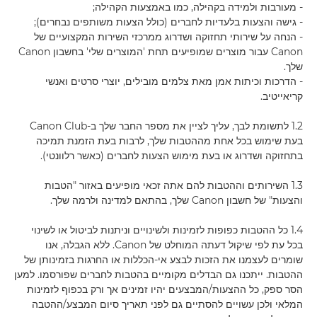
- מעורבות ולמידה בקהילה, כמו באמצעות הקהילה;
- גישה והצעות בלעדיות לחברים (כולל הצעות משותפים נבחרים);
- הנחה על שירותי תחזוקה ושדרוג ממרכזי השירות המקצועיים של
Canon עבור מוצרים שמופיעים תחת 'המוצרים שלי' בחשבון Canon
שלך.
- הדרכות וכיתות אמן מאת צלמים מובילים, יוצרי סרטים ואנשי
קריאייטיב.
1.2 לתשומת לבך, עליך לציין את מספר החבר שלך ב-Canon Club
בעת שימוש בכל אחת מההטבות שלך, לרבות בעת הזמנת תמיכה
בתחזוקה ושדרוג או בעת מימוש הצעות לחברים (כאשר רלוונטי).
1.3 השירותים וההטבות להם אתה זכאי מופיעים באזור "הטבות
והצעות" של חשבון Canon שלך, בהתאם למדינה ולרמה שלך.
1.4 כל ההטבות כפופות לזמינות ולשינויים וניתנות לביטול או לשינוי
בכל עת לפי שיקול דעתה המוחלט של Canon. ללא הגבלה, אנו
שומרים לעצמנו את הזכות לבצע אי-הכללות או החרגות בזמינותן של
ההטבות. ייתכנו גם הבדלים מקומיים בהטבות לחברים שפורסמו. למען
הסר ספק, כל ההצעות/המבצעים יהיו זמינים אך ורק בכפוף לזמינות
המלאי ולכן עשויים להסתיים גם לפני תאריך סיום המבצע/ההטבה