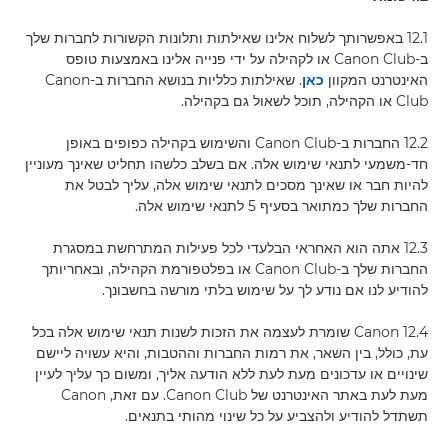
12.1 באפשרותך לשלוח אלינו שאילתות ותלונות הקשורות לחברות שלך
ב-Canon Club או לקהילה על ידי פנייה אלינו באמצעות טופס
האינטרנט המקוון
כאן
. שאילתות כלליות בנושא החברות ב-Canon
Club או הקהילה, תוכל לשאול גם בקהילה.
12.2 החברות ב-Canon Club והשימוש בקהילה כפופים באופן
חד-משמעי לתנאי שימוש אלה. אם בשלב כלשהו תחליט שאינך מעוניין
להיות חבר או שאינך מסכים לתנאי שימוש אלה, עליך לבטל את
החברות שלך כמתואר בסעיף 5 לתנאי שימוש אלה.
12.3 אתה הוא האחראי הבלעדי לכל פעילות המתרחשת במסגרת
החברות שלך ב-Canon Club או בפלטפורמת הקהילה, ובאחריותך
להודיע ​​לנו אם נודע לך על שימוש בלתי מורשה בחשבונך.
12.4 Canon שומרת לעצמה את הזכות לשנות תנאי שימוש אלה בכל
עת, כולל, בין השאר, את רמות החברות וההטבות, והיא עשויה ליישם
שינויים או עדכונים מעת לעת ללא הודעה אליך, ומשום כך עליך לעיין
מעת לעת באתר האינטרנט של Canon Club. עם זאת, Canon
תשתדל להודיע ולהצביע על כל שינוי מהותי בתנאים.