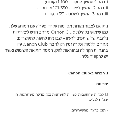
i. רמה 1: המשך לחקור - 1-100 נקודות;
ii. רמה 2: המשך ליצור - 101-350 נקודות; ו-
iii. רמה 3: המשך לשלוט - 351+ נקודות
ניתן גם לצבור נקודות מסוימות על ידי פעולה עם המותג שלנו,
כמו שימוש בקהילת Canon Club, מרחב חדש ליצירתיות
נלהבת של שותפים לרעיון – שבו ניתן לחקור, לתקשר עם
אחרים וללמוד, וכל זה זמין רק לחברי Canon Club. עיין
בהנחיות הקהילה ובהוראות להלן, המסדירות את השימוש ואשר
יש להקפיד עליהן.
1. חברות ב-Canon Club
יתרונות
1.1 למרות שההטבות עשויות להשתנות בכל מדינה משתתפת, הן
יכולות לכלול:
- תוכן בלעדי מהשגרירים;