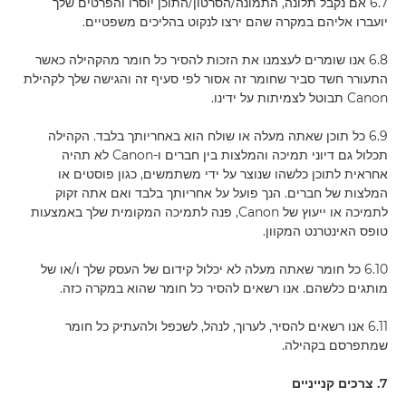
6.7 אם ​​נקבל תלונה, התמונה/הסרטון/התוכן יוסרו והפרטים שלך
יועברו אליהם במקרה שהם ירצו לנקוט בהליכים משפטיים.
6.8 אנו שומרים לעצמנו את הזכות להסיר כל חומר מהקהילה כאשר
התעורר חשד סביר שחומר זה אסור לפי סעיף זה והגישה שלך לקהילת
Canon תבוטל לצמיתות על ידינו.
6.9 כל תוכן שאתה מעלה או שולח הוא באחריותך בלבד. הקהילה
תכלול גם דיוני תמיכה והמלצות בין חברים ו-Canon לא תהיה
אחראית לתוכן כלשהו שנוצר על ידי משתמשים, כגון פוסטים או
המלצות של חברים. הנך פועל על אחריותך בלבד ואם אתה זקוק
לתמיכה או ייעוץ של Canon, פנה לתמיכה המקומית שלך באמצעות
טופס האינטרנט המקוון.
6.10 כל חומר שאתה מעלה לא יכלול קידום של העסק שלך ו/או של
מותגים כלשהם. אנו רשאים להסיר כל חומר שהוא במקרה כזה.
6.11 אנו רשאים להסיר, לערוך, לנהל, לשכפל ולהעתיק כל חומר
שמתפרסם בקהילה.
7. צרכים קנייניים